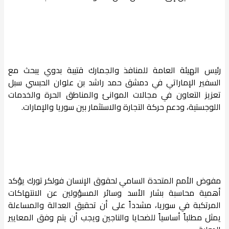
رئيس الهيئة العامة للمنافذ والجمارك قتيبة بدوي يبحث مع
السفير الإماراتي في دمشق حمد راشد بن علوان الحبسي سبل
تعزيز التعاون في مجالات الموانئ والمناطق الحرة والخدمات
اللوجستية، ودعم حركة التجارة والاستثمار بين سوريا والإمارات.
مفوض الأمم المتحدة السامي لحقوق الإنسان فولكر تورك يؤكد
أهمية محاسبة بشار الأسد وسائر المسؤولين عن الانتهاكات
المرتكبة في سوريا، مشدداً على أن تحقيق العدالة والمساءلة
يمثل مطلباً أساسياً للضحايا والناجين ويجب أن يتم وفق المعايير