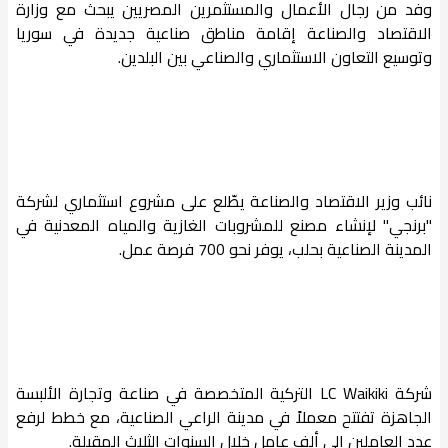
وفد من رجال الأعمال والمستثمرين المصريين يبحث مع وزارة
الاقتصاد والصناعة إقامة مناطق صناعية جديدة في سوريا
وتوسيع التعاون الاستثماري والصناعي بين البلدين.
نائب وزير الاقتصاد والصناعة يطّلع على مشروع استثماري لشركة
"برنجي" لإنشاء مصنع للمشروبات الغازية والمياه المعدنية في
المدينة الصناعية بحلب، يوفر نحو 700 فرصة عمل.
شركة LC Waikiki التركية المتخصصة في صناعة وتجارة الألبسة
الجاهزة تفتتح معملاً في مدينة الراعي الصناعية، مع خطط لرفع
عدد العاملين إلى ألف عامل خلال السنوات الثلاث المقبلة.