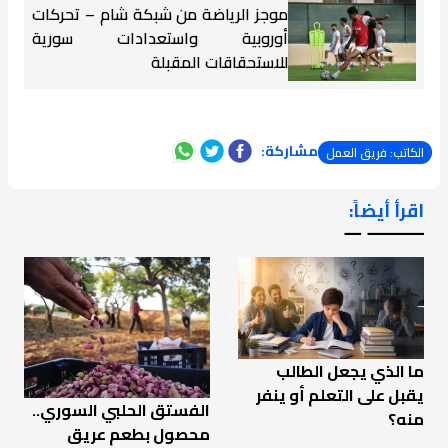
موجز الرياضة من شبكة شام – تحركات
أوروبية واستعدادات سورية
للاستحقاقات المقبلة
مشاركة:
الكاتب: فريق العمل
اقرأ أيضاً:
ـــــــ ــ
ما الذي يجعل الطالب
يقبل على التعلم أو ينفر
الفستق الحلبي السوري..
منه؟
محصول بطعم عريق