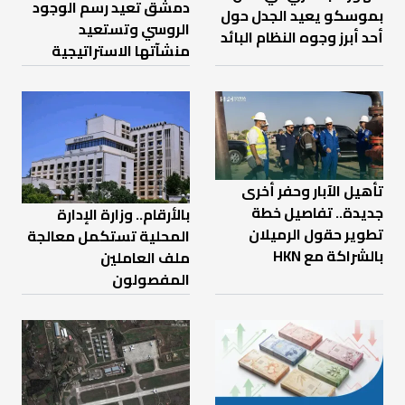
دمشق تعيد رسم الوجود
بموسكو يعيد الجدل حول
الروسي وتستعيد
أحد أبرز وجوه النظام البائد
منشآتها الاستراتيجية
تأهيل الآبار وحفر أخرى
جديدة.. تفاصيل خطة
بالأرقام.. وزارة الإدارة
تطوير حقول الرميلان
المحلية تستكمل معالجة
بالشراكة مع HKN
ملف العاملين
المفصولون