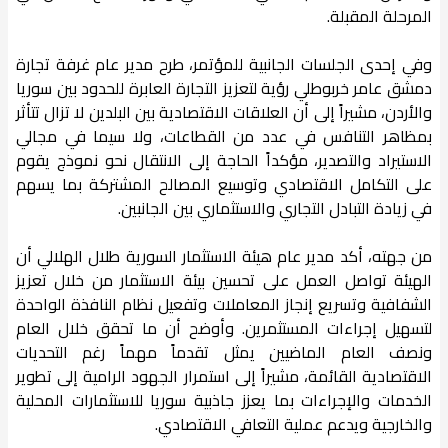
المرحلة المقبلة.
وفي إحدى الجلسات الجانبية للمؤتمر، طرح مدير عام غرفة تجارة
دمشق عامر خربوطلي رؤية لتعزيز التجارة العابرة للحدود بين سوريا
والأردن، مشيراً إلى أن العلاقات الاقتصادية بين البلدين لا تزال تتأثر
بمظاهر التنافس في عدد من القطاعات، ولا سيما في مجالي
الاستيراد والتصدير، مؤكداً الحاجة إلى الانتقال نحو نموذج يقوم
على التكامل الاقتصادي وتوسيع المصالح المشتركة بما يسهم
في زيادة التبادل التجاري والاستثماري بين الجانبين.
من جهته، أكد مدير عام هيئة الاستثمار السورية طلال الهلالي أن
الهيئة تواصل العمل على تحسين بيئة الاستثمار من خلال تعزيز
الشفافية وتسريع إنجاز المعاملات وتفعيل نظام النافذة الواحدة
لتسهيل إجراءات المستثمرين. وأوضح أن ما تحقق خلال العام
ونصف العام الماضيين يمثل تقدماً مهماً رغم التحديات
الاقتصادية القائمة، مشيراً إلى استمرار الجهود الرامية إلى تطوير
الخدمات والإجراءات بما يعزز جاذبية سوريا للاستثمارات المحلية
والخارجية ويدعم عملية التعافي الاقتصادي.