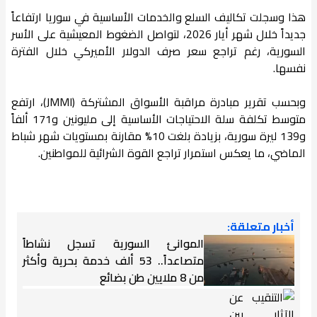
هذا وسجلت تكاليف السلع والخدمات الأساسية في سوريا ارتفاعاً
جديداً خلال شهر أيار 2026، لتواصل الضغوط المعيشية على الأسر
السورية، رغم تراجع سعر صرف الدولار الأميركي خلال الفترة
نفسها.
وبحسب تقرير مبادرة مراقبة الأسواق المشتركة (JMMI)، ارتفع
متوسط تكلفة سلة الاحتياجات الأساسية إلى مليونين و171 ألفاً
و139 ليرة سورية، بزيادة بلغت 10% مقارنة بمستويات شهر شباط
الماضي، ما يعكس استمرار تراجع القوة الشرائية للمواطنين.
أخبار متعلقة:
الموانئ السورية تسجل نشاطاً
متصاعداً.. 53 ألف خدمة بحرية وأكثر
من 8 ملايين طن بضائع