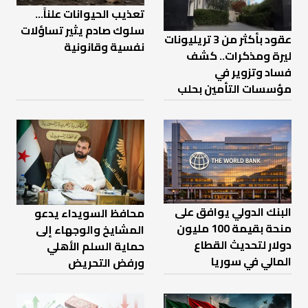
تعذيب الحيوانات علناً…
سلوك صادم يثير تساؤلات
عقود بأكثر من 3 تريليونات
نفسية وقانونية
ليرة ومذكرات.. كشف
فساد وتزوير في
مؤسسات التأمين بحلب
البنك الدولي يوافق على
محافظ السويداء يدعو
منحة بقيمة 100 مليون
المشايخ والوجهاء إلى
دولار لتحديث القطاع
حماية السلم الأهلي
المالي في سوريا
ورفض التحريض