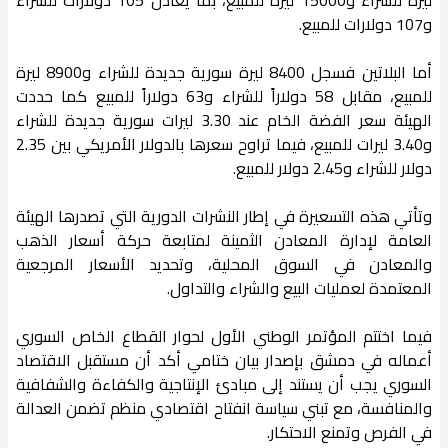
و107 دولارات للمبيع.
أما البلاتين فسجل 8400 ليرة سورية جديدة للشراء و8900 ليرة
للمبيع، مقابل 58 دولاراً للشراء و63 دولاراً للمبيع كما حددت
الهيئة سعر الفضة الخام عند 3.30 ليرات سورية جديدة للشراء
و3.40 ليرات للمبيع، فيما تراوح سعرها بالدولار الأمريكي بين 2.35
دولار للشراء و2.45 دولار للمبيع.
وتأتي هذه التسعيرة في إطار النشرات الدورية التي تصدرها الهيئة
العامة لإدارة المعادن الثمينة لمتابعة حركة أسعار الذهب
والمعادن في السوق المحلية، وتحديد الأسعار المرجعية
المعتمدة لعمليات البيع والشراء والتداول.
فيما اختتم المؤتمر الوطني الأول لحوار القطاع الخاص السوري
أعماله في دمشق بإصدار بيان ختامي أكد أن مستقبل الاقتصاد
السوري يجب أن يستند إلى مبادئ الإنتاجية والكفاءة والشفافية
والمنافسة، مع تبني سياسة انفتاح اقتصادي منظم تضمن العدالة
في الفرص وتمنع الاحتكار.