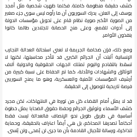
كشف حقيقة منظومة كاملة. فكلما ظهرت شخصية مثل أمجد
يوسف إلى العلن، يدرك السوريون أن ما رأوه ليس سوى جزء صغير
من الصورة الأكبر صورة نظام قام على تحويل مؤسسات الدولة
إلى أدوات للقمع، وعلى منح الحصانة للجلادين طالما كانوا
ينفذون الأوامر.
ومع ذلك، فإن ضخامة الجريمة لا تعني استحالة العدالة التجارب
الإنسانية أثبتت أن الجرائم الكبرى قد تتأخر محاسبتها، لكنها لا
تسقط بالتقادم واليوم تمتلك الجهات الحقوقية والدولية آلاف
الوثائق والشهادات والأدلة، كما تم الحفاظ على نسبة كبيرة من
أرشيف المؤسسات الأمنية والعسكرية، وهو ما يمنح السوريين
فرصة تاريخية للوصول إلى الحقيقة.
قد لا يمثل أمام القضاء كل من تورط في الانتهاكات، لكن مجرد
كشف الأسماء وتوثيق الجرائم وحفظ حقوق الضحايا يمثل خطوة
أساسية في طريق طويل نحو الإنصاف فالعدالة ليست فقط
أحكاماً تصدرها المحاكم، بل هي أيضاً اعتراف بالحقيقة، وحماية
للذاكرة، ورسالة للأجيال القادمة بأن ما جرى لن يُمحى ولن يُنسى.