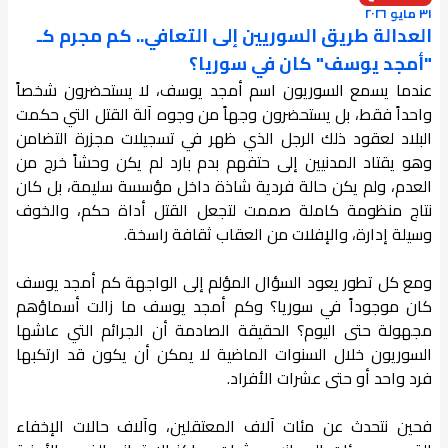
٣١ مايو ٢٠٢٦
العدالة طريق السوريين إلى التعافي.. كم مجرم كـ
"أمجد يوسف" كان في سوريا؟
عندما يسمع السوريون اسم أمجد يوسف، لا يستحضرون شخصاً
واحداً فقط، بل يستحضرون وجهاً من وجوه آلة القتل التي حكمت
البلاد لعقود ذلك الرجل الذي ظهر في تسجيلات مجزرة التضامن
وهو يقتاد المدنيين إلى حتفهم بدم بارد لم يكن وحشاً خرج من
العدم، ولم يكن حالة فردية شاذة داخل مؤسسة سليمة، بل كان
نتاج منظومة كاملة صممت لتجعل القتل أداة حكم، والخوف
وسيلة إدارة، والإفلات من العقاب ثقافة راسخة.
ومع كل تطور يعود السؤال المؤلم إلى الواجهة كم أمجد يوسف
كان موجوداً في سوريا؟ وكم أمجد يوسف ما زالت أسماؤهم
مجهولة حتى اليوم؟ الحقيقة الصادمة أن الجرائم التي عاشها
السوريون خلال السنوات الماضية لا يمكن أن يكون قد ارتكبها
فرد واحد أو حتى عشرات الأفراد.
فحين نتحدث عن مئات آلاف المعتقلين، وآلاف حالات الإخفاء