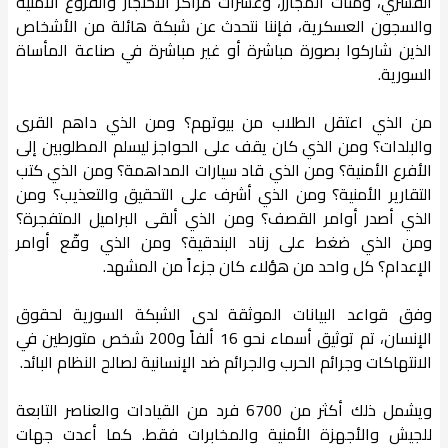
القسري، ومئات المجازر، وعشرات مراكز الاحتجاز والفروع الأمنية
والسجون العسكرية، فإننا نتحدث عن شبكة هائلة من الأشخاص
الذين شاركوا بصورة مباشرة أو غير مباشرة في صناعة المأساة
السورية.
من الذي اعتقل الطلاب من بيوتهم؟ ومن الذي داهم القرى
والبلدات؟ ومن الذي كان يقف على الحواجز ليسلم المطلوبين إلى
الأفرع الأمنية؟ ومن الذي قاد سيارات المداهمة؟ ومن الذي كتب
التقارير الأمنية؟ ومن الذي أشرف على التحقيق والتعذيب؟ ومن
الذي أصدر أوامر القصف؟ ومن الذي ألقى البراميل المتفجرة؟
ومن الذي ضغط على زناد البندقية؟ ومن الذي وقّع أوامر
الإعدام؟ كل واحد من هؤلاء كان جزءاً من المشهد.
وفق قواعد البيانات الموثقة لدى الشبكة السورية لحقوق
الإنسان، تم توثيق أسماء نحو 16 ألفاً و200 شخص متورطين في
الانتهاكات وجرائم الحرب والجرائم ضد الإنسانية لصالح النظام البائد.
ويشمل ذلك أكثر من 6700 فرد من القيادات والعناصر التابعة
للجيش والأجهزة الأمنية والمخابرات فقط. كما أعدت جهات