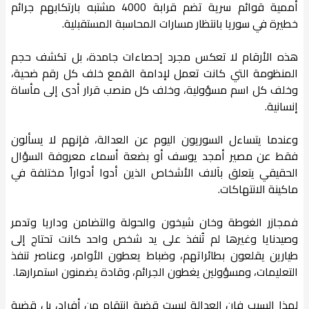
أممية قوائم سرية تضم قرابة 4000 مشتبه بارتكابهم جرائم
خطيرة في سوريا بانتظار مسارات المحاسبة المستقبلية.
هذه الأرقام لا تعكس مجرد إحصاءات جامدة، بل تكشف حجم
المنظومة التي كانت تعمل لإدامة القمع خلف كل رقم ضحية،
وخلف كل اسم مسؤولية، وخلف كل منصب قرار أدى إلى مأساة
إنسانية.
وعندما يتساءل السوريون اليوم عن العدالة، فإنهم لا يسألون
فقط عن مصير أمجد يوسف أو بضعة أسماء معروفة السؤال
الحقيقي يتعلق بآلاف الأشخاص الذين أدوا أدواراً مختلفة في
ماكينة الانتهاكات.
فمجازر الغوطة وخان شيخون والحولة والتضامن وداريا وتدمر
وصيدنايا وغيرها لم تُنفذ على يد شخص واحد كانت تحتاج إلى
طيارين يقلعون بطائراتهم، وضباط يعطون الأوامر، وعناصر تنفذ
التعليمات، ومسؤولين يغطون الجرائم، وقادة يضمنون استمرارها.
لهذا السبب فإن العدالة ليست قضية انتقام من أفراد، بل قضية