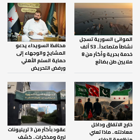
الموانئ السورية تسجل
محافظ السويداء يدعو
نشاطاً متصاعداً.. 53 ألف
المشايخ والوجهاء إلى
خدمة بحرية وأكثر من 8
حماية السلم الأهلي
ملايين طن بضائع
ورفض التحريض
خارج الاتفاق وداخل
عقود بأكثر من 3 تريليونات
معادلته.. ماذا تعني
ليرة ومذكرات.. كشف
منظومة الدفاع