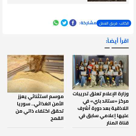
مشاركة:
الكاتب: فريق العمل
اقرأ أيضاً:
ـــــــ ــ
وزارة الإعلام تعلق تدريبات
موسم استثنائي يعزز
مركز «ستاند باي» في
الأمن الغذائي.. سوريا
اللاذقية بعد دورة أشرف
تحقق اكتفاء ذاتي من
عليها إعلامي سابق في
القمح
قناة المنار