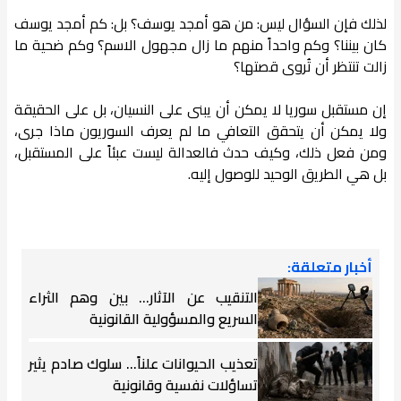
لذلك فإن السؤال ليس: من هو أمجد يوسف؟ بل: كم أمجد يوسف
كان بيننا؟ وكم واحداً منهم ما زال مجهول الاسم؟ وكم ضحية ما
زالت تنتظر أن تُروى قصتها؟
إن مستقبل سوريا لا يمكن أن يبنى على النسيان، بل على الحقيقة
ولا يمكن أن يتحقق التعافي ما لم يعرف السوريون ماذا جرى،
ومن فعل ذلك، وكيف حدث فالعدالة ليست عبئاً على المستقبل،
بل هي الطريق الوحيد للوصول إليه.
أخبار متعلقة:
التنقيب عن الآثار… بين وهم الثراء
السريع والمسؤولية القانونية
تعذيب الحيوانات علناً… سلوك صادم يثير
تساؤلات نفسية وقانونية