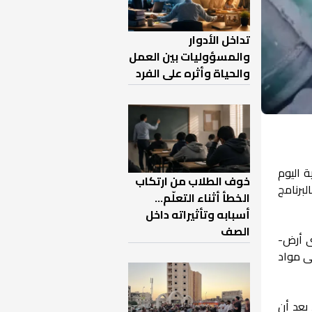
تداخل الأدوار
والمسؤوليات بين العمل
والحياة وأثره على الفرد
 اليوم
خوف الطلاب من ارتكاب
برنامج
الخطأ أثناء التعلّم…
أسبابه وتأثيراته داخل
الصف
ى أرض-
ها البلاد خلال عامي 2013 و2017، إضافة إلى مواد
 بعد أن