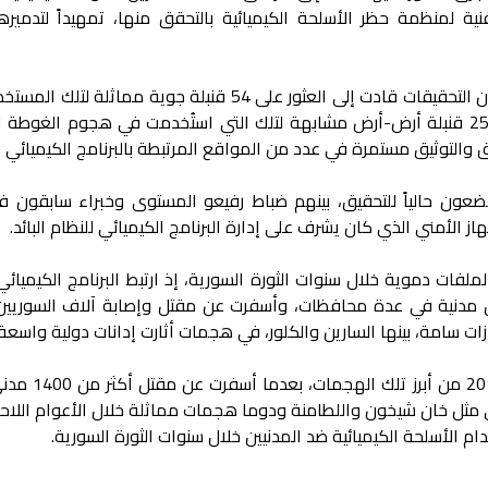
نية لمنظمة حظر الأسلحة الكيميائية بالتحقق منها، تمهيداً لتدمير
وفي تفاصيل إضافية، أشارت البعثة إلى أن التحقيقات قادت إلى العثور على 54 قنبلة جوية مماث
هجوم اللطامنة عام 2017، إضافة إلى 25 قنبلة أرض-أرض مشابهة لتلك التي استُخدمت في هجوم الغو
عثة توقيف 18 شخصاً يخضعون حالياً للتحقيق، بينهم ضباط رفيعو المستوى وخبراء سابقون
ز الأمني الذي كان يشرف على إدارة البرنامج الكيميائي للنظام البائد.
لملفات دموية خلال سنوات الثورة السورية، إذ ارتبط البرنامج الكيميائي
 مدنية في عدة محافظات، وأسفرت عن مقتل وإصابة آلاف السوريي
ات سامة، بينها السارين والكلور، في هجمات أثارت إدانات دولية واسعة.
وتُعد مجزرة الغوطة الشرقية في آب 2013 
مثل خان شيخون واللطامنة ودوما هجمات مماثلة خلال الأعوام اللاح
دام الأسلحة الكيميائية ضد المدنيين خلال سنوات الثورة السورية.