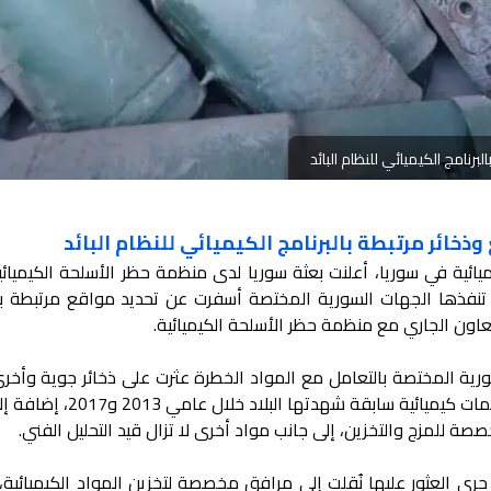
رنامج الكيميائي للنظام البائد
خائر مرتبطة بالبرنامج الكيميائي للنظام البائد
ئية في سوريا، أعلنت بعثة سوريا لدى منظمة حظر الأسلحة الكيميائية
ي تنفذها الجهات السورية المختصة أسفرت عن تحديد مواقع مرتبطة بال
لتعاون الجاري مع منظمة حظر الأسلحة الكيميائية.
ورية المختصة بالتعامل مع المواد الخطرة عثرت على ذخائر جوية وأخر
أرض مماثلة لتلك التي استُخدمت في هجمات كيميائية سابقة شهدت
ة للمزج والتخزين، إلى جانب مواد أخرى لا تزال قيد التحليل الفني.
جرى العثور عليها نُقلت إلى مرافق مخصصة لتخزين المواد الكيميائية،