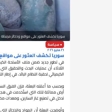
سوريا تكشف العثور على مواقع وذخائر مرتبطة بالب
● سياسة
٢٦ مايو ٢٠٢٦
سوريا تكشف العثور على مواقع وذ
في تطور جديد ضمن ملف الأسلحة الكيميا
الثلاثاء أن عمليات البحث والتحقيق الت
الكيميائي لحقبة النظام البائد، في إطار ا
وبحسب ما أعلنته البعثة، فإن الفرق الس
تدخل في تصنيع غاز السارين، ومعدات مخصص
وأوضحت البعثة أن المواد والذخائر التي 