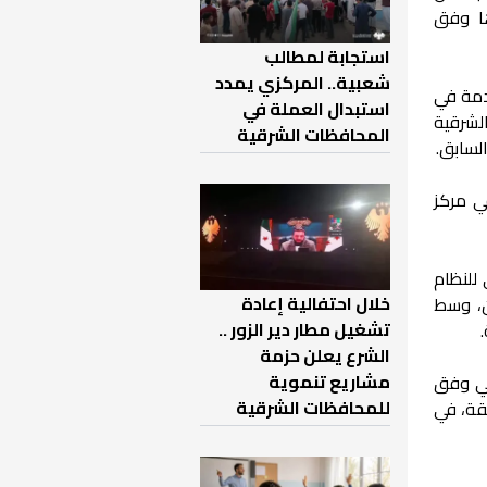
ها وفق
استجابة لمطالب
شعبية.. المركزي يمدد
لة لتلك المستخدمة في
استبدال العملة في
طة الشرقية
المحافظات الشرقية
 في مركز
 للنظام
خلال احتفالية إعادة
ن، وسط
تشغيل مطار دير الزور ..
الشرع يعلن حزمة
مشاريع تنموية
من أبرز تلك الهجمات، بعدما أسفرت عن مقتل أكثر من 1400 مدني وفق
للمحافظات الشرقية
قة، في