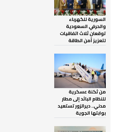
السورية للكهرباء
والحرفي السعودية
توقعان ثلاث اتفاقيات
لتعزيز أمن الطاقة
من ثكنة عسكرية
للنظام البائد إلى مطار
مدني.. ديرالزور تستعيد
بوابتها الجوية