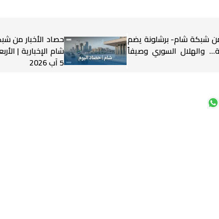
من شبكة شام- برشلونة يضم
حصاد الأخبار من شب
... والهلال السوري وصيفاً
شام الإخبارية | الأربع
5 آب 2026