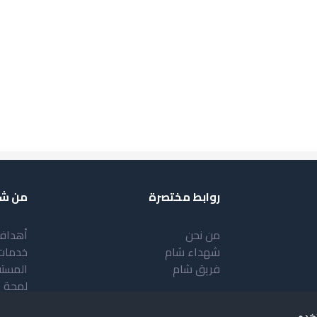
روابط مختصرة
من شب
من نحن
أهداف
شهداء شام
خدمات
فريق شام
المست
لمحة 
خدم.