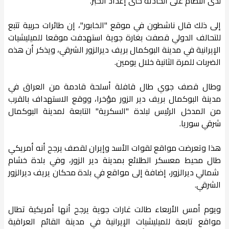
لدى النظام على الحادثة حتى إعداد الخبر.
إلى ذلك قال ناشطون في موقع "الخابور"، إن طائرات حربية تتبع
للتحالف الدولي قصفت بغارة جوية استهدفت موقعا للميليشيات
الإيرانية في مدينة البوكمال بريف ديرالزور الشرقي، ويذكر أن هذه
الضربات للمرة الثانية خلال يومين.
وطال قصف جوي طال قافلة أسلحة قادمة من العراق في
مدينة البوكمال بريف دير الزور مؤخرا، ووقع الاستهداف بالقرب
من المدخل الرئيس لبلدة "السكرية" التابعة لمدينة البوكمال
شرقي سوريا.
هذا وتعرضت مواقع لقوات الأسد وإيران لقصف يرجح أنه أمريكي
طال محيط معسكر الطلائع بمدينة دير الزور، وفي بلدة خشام
شمالي ديرالزور، إضافة إلى مواقع في بلدة محكان يريف ديرالزور
الشرقي.
ويوم أمس الأربعاء طالت غارات جوية يرجح أنها أمريكية تطال
مواقع تابعة للميليشيات الإيرانية في مدينة القائم العراقية