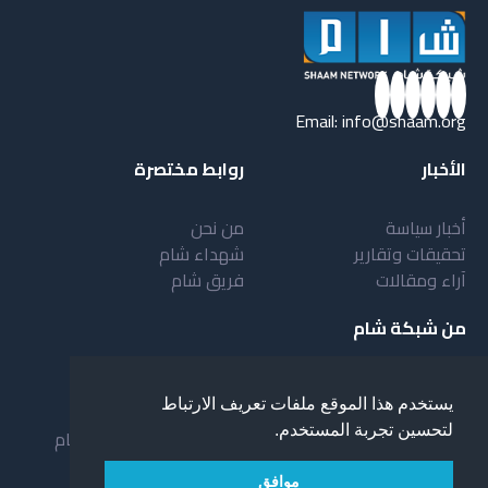
Email:
info@shaam.org
الأخبار
روابط مختصرة
أخبار سياسة
من نحن
تحقيقات وتقارير
شهداء شام
آراء ومقالات
فريق شام
من شبكة شام
أهداف شبكة شام
بنية شبكة شام
يستخدم هذا الموقع ملفات تعريف الارتباط
خدمات شبكة شام
مقدمة عن شبكة شام
لتحسين تجربة المستخدم.
المستفيدون من الشبكة
نظام العمل في شبكة شام
لمحة عن شبكة شبام
موافق