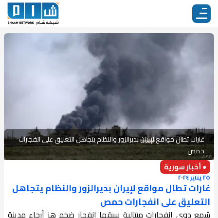
غارات تطال مواقع لإيران بديرالزور والنظام يتجاهل التعليق على انفجارات
حمص
● أخبار سورية
٢٥ يناير ٢٠٢٤
غارات تطال مواقع لإيران بديرالزور والنظام يتجاهل
التعليق على انفجارات حمص
سُمع دوي انفجارات متتالية سبقها انفجار ضخم هز أرجاء مدينة