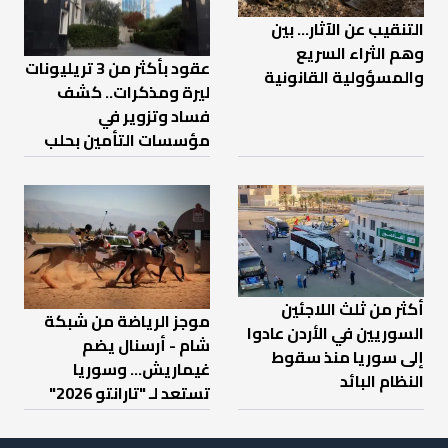
التنقيب عن الآثار… بين
وهم الثراء السريع
عقود بأكثر من 3 تريليونات
والمسؤولية القانونية
ليرة ومذكرات.. كشف
فساد وتزوير في
مؤسسات التأمين بحلب
أكثر من ثلث اللاجئين
موجز الرياضة من شبكة
السوريين في الأردن عادوا
شام - أرسنال يضم
إلى سوريا منذ سقوط
غيماريش... وسوريا
النظام البائد
تستعد لـ "تارانتو 2026"