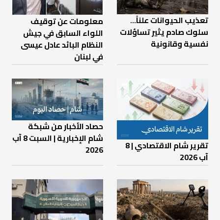
تعذيب الحيوانات علناً…
معلومات عن توقيف
سلوك صادم يثير تساؤلات
اللواء السابق في جيش
نفسية وقانونية
النظام البائد عادل عيسى
في لبنان
حصاد الأخبار من شبكة
شام الإخبارية | السبت 8 آب
تقرير شام الاقتصادي | 8
2026
آب 2026