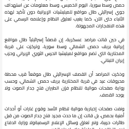
حمص وسط سوريا، اليوم الخميس، وسط معلومات عن استهداف
جوي إسرائيلي طال مواقع للميليشيات الإيرانية دون تأكيد لهذه
الأنباء حتى الآن، كما يغيب تعليق النظام وإعلامه الرسمي على
هذه الانفجارات المجهولة.
في حين قالت مراصد عسكرية، إن قصفاً إسرائيلياً طال مواقع
إيرانية بريف حمص الشمالي وسط سوريا، وتركزت على قرية
المختارية التي تضم مواقع لميليشيا الحرس الثوري الإيراني وحزب
إيران اللبناني.
وذكرت المراصد أن القصف الإسرائيلي طال موقعاً قرب محطة
محروقات عيد في قرية المختارية بريف حمص الشمالي، وحسب
رواية صفحات موالية للنظام فإن الطيران فتح جدار الصوت ولا
يوجد القصف.
ونفت صفحات إخبارية موالية لنظام الأسد وقوع غارات أو أحداث
أمنية بحمص، بل قالت إن ما حدث مجرد فتح جدار الصوت من قبل
طائرات حربية، ولم تعلق وسائل الإعلام الرسميةولا وزارة الدفاع