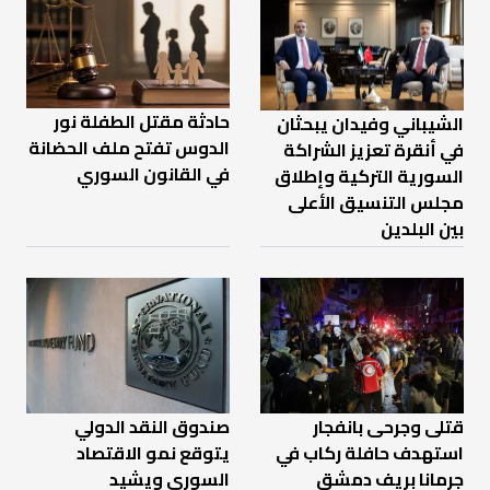
حادثة مقتل الطفلة نور
الشيباني وفيدان يبحثان
الدوس تفتح ملف الحضانة
في أنقرة تعزيز الشراكة
في القانون السوري
السورية التركية وإطلاق
مجلس التنسيق الأعلى
بين البلدين
قتلى وجرحى بانفجار
صندوق النقد الدولي
استهدف حافلة ركاب في
يتوقع نمو الاقتصاد
جرمانا بريف دمشق
السوري ويشيد