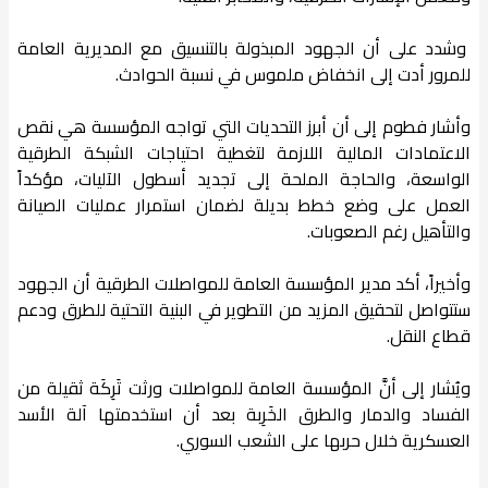
وشدد على أن الجهود المبذولة بالتنسيق مع المديرية العامة
للمرور أدت إلى انخفاض ملموس في نسبة الحوادث.
​وأشار فطوم إلى أن أبرز التحديات التي تواجه المؤسسة هي نقص
الاعتمادات المالية اللازمة لتغطية احتياجات الشبكة الطرقية
الواسعة، والحاجة الملحة إلى تجديد أسطول الآليات، مؤكداً
العمل على وضع خطط بديلة لضمان استمرار عمليات الصيانة
والتأهيل رغم الصعوبات.
وأخيراً، أكد مدير المؤسسة العامة للمواصلات الطرقية أن الجهود
ستتواصل لتحقيق المزيد من التطوير في البنية التحتية للطرق ودعم
قطاع النقل.
ويُشار إلى أنَّ المؤسسة العامة للمواصلات ورثت تَرِكَة ثقيلة من
الفساد والدمار والطرق الخَرِبة بعد أن استخدمتها آلة الأسد
العسكرية خلال حربها على الشعب السوري.