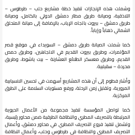
وشملت هذه الإنجازات تنفيذ خطة مشاريع حلب – طرطوس –
اللاذقية، وصيانة طريق مطار دمشق الدولي بالكامل، وصيانة
طريق دمشق – بيروت باتجاه الإياب، بالإضافة إلى صيانة المتحلق
الشمالي ذهاباً وإياباً.
كما شملت الصيانة طريق دمشق – السويداء في موقع قصر
المؤتمرات، وطريق بيروت القديم في الاتجاهين، وطريق حمص
القديم، وطريق معسكر الطلائع العشارنة – بيت ياشوط، وطريق
محردة – سقيلبية.
وأشار فطوم إلى أن هذه المشاريع أسهمت في تحسين الانسيابية
المرورية، وتقليل زمن الرحلة، ورفع مستويات السلامة على الطرق
المركزية.
​كما تواصل المؤسسة تنفيذ مجموعة من الأعمال الحيوية
المرتبطة بالتصريف المطري والنظافة الطرقية ضمن محاور رئيسية،
وتشمل تنفيذ فروع التصريف المطري في محاور دمشق، وأعمال
التصريف المطري والنظافة في طرطوس وحلب، وأعمال النظافة