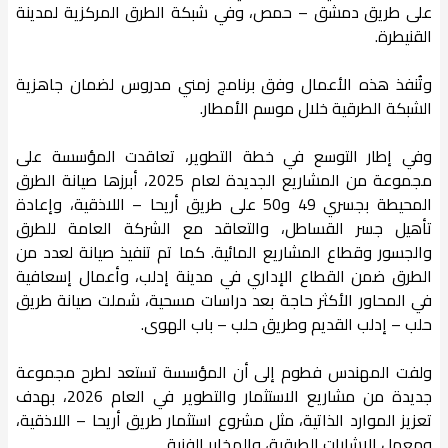
على طريق دمشق – حمص، وفي شبكة الطرق المركزية لمدينة
القنيطرة.
وتُنفذ هذه الأعمال وفق برنامج زمني مدروس لضمان جاهزية
الشبكة الطرقية خلال موسم الأمطار.
​وفي إطار التوسع في خطة التطوير، تعاقدت المؤسسة على
مجموعة من المشاريع الجديدة لعام 2025، أبرزها صيانة الطرق
المحيطة بجسري 49 و50 على طريق أريحا – اللاذقية، وإعادة
تأهيل جسر القساطل، والتعاقد مع الشركة العامة للطرق
والجسور وقطاع المشاريع المائية. كما تم تنفيذ صيانة لعدد من
الطرق ضمن القطاع الإداري في مدينة إدلب، وأعمال إسعافية
في المحاور الأكثر حاجة بعد دراسات مسحية، شملت صيانة طريق
حلب – إدلب القديم وطريق حلب – باب الهوى.
​ولفت المهندس فطوم إلى أن المؤسسة تستعد لطرح مجموعة
جديدة من مشاريع الاستثمار والتطوير في العام 2026، بهدف
تعزيز الموارد الذاتية، مثل مشروع استثمار طريق أريحا – اللاذقية،
ومعمل الإشارات الطرقية، والمخابر الفنية.