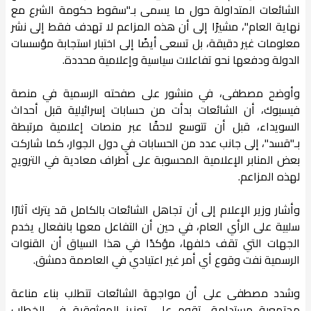
الشائعات المتداولة حول ما يسمى بـ"سقوط حكومة الشرع مع
نهاية العام"، مشيرًا إلى أن هذه المزاعم لا تهدف فقط إلى نشر
معلومات غير دقيقة، بل تسعى أيضًا إلى اختبار استجابة مؤسسات
الدولة ودفعها نحو تفاعلات سياسية وإعلامية محددة.
وأوضح مصطفى، في منشور على صفحته الرسمية في منصة
فيسبوك، أن الشائعات بدأت من حسابات إسرائيلية قبل أحداث
السويداء، قبل أن تتوسع لاحقًا عبر منصات إعلامية مرتبطة
بـ"قسد"، إلى جانب عدد من الحسابات في دول الجوار، كما شاركت
بعض المنابر الإعلامية المحسوبة على أطراف معادية في الترويج
لهذه المزاعم.
وأشار وزير الإعلام إلى أن تجاهل الشائعات بالكامل قد يترك آثارًا
سلبية على الرأي العام، في حين أن التفاعل معها بانفعال يخدم
الجهات التي تقف خلفها، مؤكدًا في هذا السياق أن القنوات
الرسمية نفت وقوع أي أمر غير اعتيادي في العاصمة دمشق.
وشدد مصطفى على أن مواجهة الشائعات تتطلب بناء مناعة
مجتمعية مستدامة، تقوم على تعزيز الموثوقية في الخطاب