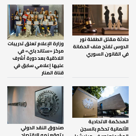
حادثة مقتل الطفلة نور
وزارة الإعلام تعلق تدريبات
الدوس تفتح ملف الحضانة
مركز «ستاند باي» في
في القانون السوري
اللاذقية بعد دورة أشرف
عليها إعلامي سابق في
قناة المنار
المحكمة الاتحادية
صندوق النقد الدولي
الألمانية تحكم بالسجن
يتوقع نمو الاقتصاد