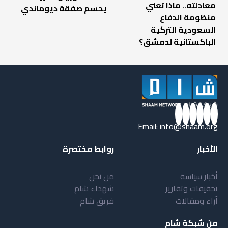
معادلته.. ماذا تعني
يحسم صفقة ديوماندي
منظومة الدفاع
السعودية التركية
الباكستانية لدمشق؟
Email:
info@shaam.org
الأخبار
روابط مختصرة
أخبار سياسة
من نحن
تحقيقات وتقارير
شهداء شام
آراء ومقالات
فريق شام
من شبكة شام