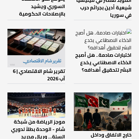
المؤبد لعنصر في ميليشيا
السوري ويشيد
شيعية أدين بجرائم حرب
بالإصلاحات الحكومية
في سوريا
اختبارات صادمة.. هل أصبح
الذكاء الاصطناعي يخدع
البشر لتحقيق أهدافه؟
تقرير شام الاقتصادي | 6
آب 2026
موجز الرياضة من شبكة
شام - الوحدة بطلاً لدوري
خارج الاتفاق وداخل
السلة... وريال مدريد