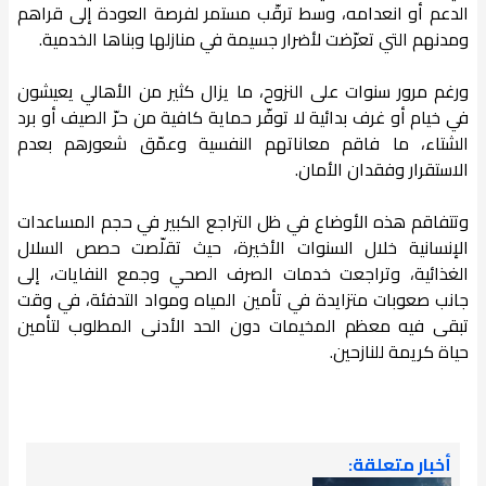
الدعم أو انعدامه، وسط ترقّب مستمر لفرصة العودة إلى قراهم
ومدنهم التي تعرّضت لأضرار جسيمة في منازلها وبناها الخدمية.
ورغم مرور سنوات على النزوح، ما يزال كثير من الأهالي يعيشون
في خيام أو غرف بدائية لا توفّر حماية كافية من حرّ الصيف أو برد
الشتاء، ما فاقم معاناتهم النفسية وعمّق شعورهم بعدم
الاستقرار وفقدان الأمان.
وتتفاقم هذه الأوضاع في ظل التراجع الكبير في حجم المساعدات
الإنسانية خلال السنوات الأخيرة، حيث تقلّصت حصص السلال
الغذائية، وتراجعت خدمات الصرف الصحي وجمع النفايات، إلى
جانب صعوبات متزايدة في تأمين المياه ومواد التدفئة، في وقت
تبقى فيه معظم المخيمات دون الحد الأدنى المطلوب لتأمين
حياة كريمة للنازحين.
أخبار متعلقة: