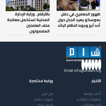
ظهور الجعفري في حفل
بالأرقام.. وزارة الإدارة
بموسكو يعيد الجدل حول
المحلية تستكمل معالجة
أحد أبرز وجوه النظام البائد
ملف العاملين
المفصولون
Email:
info@shaam.org
الأخبار
روابط مختصرة
أخبار سياسة
من نحن
تحقيقات وتقارير
شهداء شام
آراء ومقالات
فريق شام