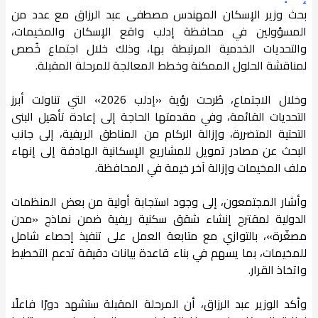
بحث وزير الإسكان المهندس مصطفى عبد الرزاق مع عدد من
المسؤولين في محافظة إدلب واقع الإسكان والمخيمات،
والتحديات الخدمية المرتبطة بها، وذلك خلال اجتماع خُصص
لمناقشة الحلول الممكنة وخطط المعالجة للمرحلة المقبلة.
وخلال الاجتماع، طُرحت رؤية «إدلب 2026» التي تناولت أبرز
التحديات القائمة، وفي مقدمتها الحاجة إلى إعادة تأهيل البنى
التحتية المتضررة، وإزالة الركام من المناطق الريفية، إلى جانب
البحث عن مصادر تمويل للمشاريع الإسكانية الهادفة إلى إنهاء
ملف المخيمات وإزالة آخر خيمة في المحافظة.
وأشار المجتمعون، إلى وجود استجابة أولية من بعض المنظمات
الدولية لمقترح إنشاء شقق سكنية ريفية ضمن نماذج «مدن
مصغّرة»، بالتوازي مع متابعة العمل على تنفيذ إحصاء شامل
للمخيمات، بما يسهم في بناء قاعدة بيانات دقيقة تدعم التخطيط
واتخاذ القرار.
وأكد الوزير عبد الرزاق، أن المرحلة المقبلة ستشهد دورًا فاعلًا