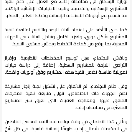
لوزارة الإسكان في محافظة إدلب، مع العمل على دعم تنفيذ
المشاريع الإسكانية والخدمية، وتلبية الاحتياجات الإنشائية الراهنة،
بما ينسجم مع أولويات الاستجابة الإنسانية وخطط التعافي المبكر.
كما جرى التأكيد على اعتماد آليات للرصد والتقييم لمتابعة تنفيذ
المشاريع بشكل دوري، وتعزيز تكامل وتبادل البيانات بين الجهات
المعنية، بما يرفع من كفاءة التخطيط ويحسّن مستوى التنفيذ.
وناقش الاجتماع، سبل توسيع المخططات التنظيمية، وإفراز
الأراضي اللازمة للمشاريع السكنية، إضافة إلى دراسة خيارات
تمويلية مناسبة تضمن تنفيذ هذه المشاريع وفق أولويات واضحة.
وفي ختام الاجتماع، تم الاتفاق على تشكيل لجنة إنجاز مشتركة
تضم الجهات ذات الاختصاص، تتولى متابعة تنفيذ المخرجات
المتفق عليها، ومعالجة العقبات التي تعيق سير المشاريع
المتعثرة في محافظة إدلب.
ويأتي هذا الاجتماع، في وقت يواجه فيه آلاف المدنيين القاطنين
في المخيمات شمالي إدلب ظروفًا إنسانية قاسية، في ظل شحّ