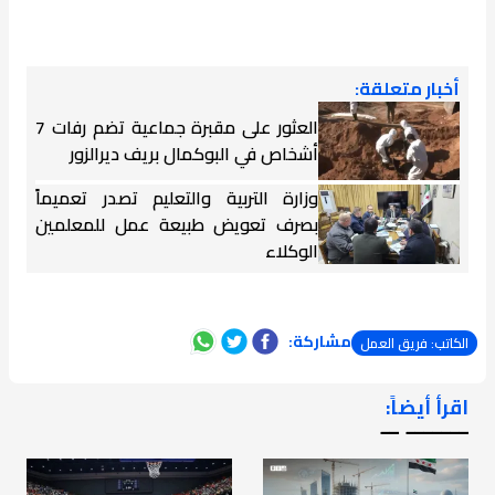
أخبار متعلقة:
العثور على مقبرة جماعية تضم رفات 7
أشخاص في البوكمال بريف ديرالزور
وزارة التربية والتعليم تصدر تعميماً
بصرف تعويض طبيعة عمل للمعلمين
الوكلاء
مشاركة:
الكاتب: فريق العمل
اقرأ أيضاً:
ـــــــ ــ