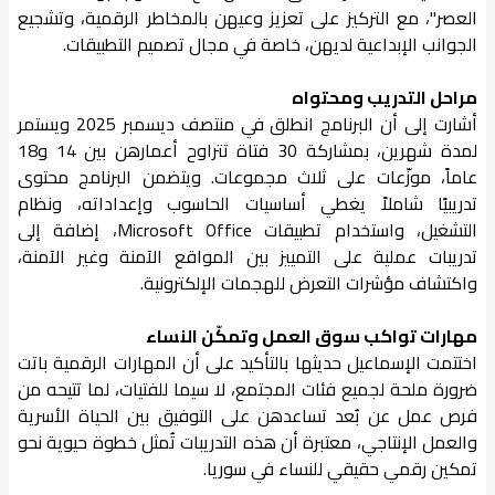
العصر"، مع التركيز على تعزيز وعيهن بالمخاطر الرقمية، وتشجيع
الجوانب الإبداعية لديهن، خاصة في مجال تصميم التطبيقات.
مراحل التدريب ومحتواه
أشارت إلى أن البرنامج انطلق في منتصف ديسمبر 2025 ويستمر
لمدة شهرين، بمشاركة 30 فتاة تتراوح أعمارهن بين 14 و18
عاماً، موزّعات على ثلاث مجموعات. ويتضمن البرنامج محتوى
تدريبيًا شاملاً يغطي أساسيات الحاسوب وإعداداته، ونظام
التشغيل، واستخدام تطبيقات Microsoft Office، إضافة إلى
تدريبات عملية على التمييز بين المواقع الآمنة وغير الآمنة،
واكتشاف مؤشرات التعرض للهجمات الإلكترونية.
مهارات تواكب سوق العمل وتمكّن النساء
اختتمت الإسماعيل حديثها بالتأكيد على أن المهارات الرقمية باتت
ضرورة ملحة لجميع فئات المجتمع، لا سيما للفتيات، لما تتيحه من
فرص عمل عن بُعد تساعدهن على التوفيق بين الحياة الأسرية
والعمل الإنتاجي، معتبرة أن هذه التدريبات تُمثل خطوة حيوية نحو
تمكين رقمي حقيقي للنساء في سوريا.