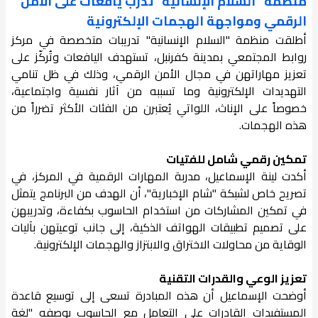
منظمة "السلام الإنسانية" تدرّب يافعات على الأمن
الرقمي ومواجهة الهجمات الإلكترونية
أطلقت منظمة "السلام الإنسانية" تدريبات متخصصة في مركز
روابط المجتمعي بمدينة كفرنبل، تستهدف اليافعات وتُركّز على
تعزيز مهاراتهن في مجال الأمن الرقمي، وذلك في ظل تنامي
التهديدات الإلكترونية وما تسببه من آثار نفسية واجتماعية،
خصوصاً على الإناث، اللواتي يُعتبرن من الفئات الأكثر تضرراً من
هذه الهجمات.
تمكين رقمي شامل للفتيات
أكدت لينة الإسماعيل، مدربة المهارات الرقمية في المركز، في
تصريح خاص لشبكة "شام الإخبارية"، أن الهدف من البرنامج يتمثل
في تمكين المشاركات من استخدام الحاسوب بكفاءة، وتدريبهن
على تصميم تطبيقات الهواتف الذكية، إلى جانب توعيتهن بآليات
الوقاية من محاولات الاختراق والابتزاز والهجمات الإلكترونية.
تعزيز الوعي والقدرات التقنية
أوضحت الإسماعيل أن هذه المبادرة تسعى إلى توسيع قاعدة
المستفيدات القادرات على التعامل مع الحاسوب بوصفه "لغة