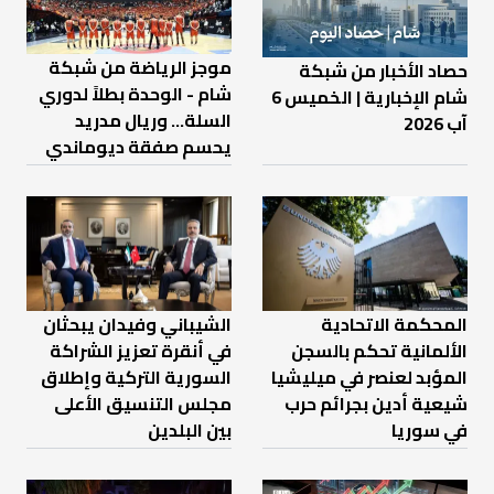
موجز الرياضة من شبكة
حصاد الأخبار من شبكة
شام - الوحدة بطلاً لدوري
شام الإخبارية | الخميس 6
السلة... وريال مدريد
آب 2026
يحسم صفقة ديوماندي
المحكمة الاتحادية
الشيباني وفيدان يبحثان
الألمانية تحكم بالسجن
في أنقرة تعزيز الشراكة
المؤبد لعنصر في ميليشيا
السورية التركية وإطلاق
شيعية أدين بجرائم حرب
مجلس التنسيق الأعلى
في سوريا
بين البلدين