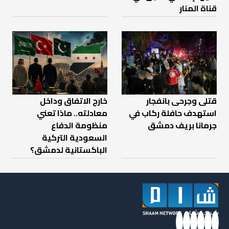
قناة المنار
قتلى وجرحى بانفجار
خارج الاتفاق وداخل
استهدف حافلة ركاب في
معادلته.. ماذا تعني
جرمانا بريف دمشق
منظومة الدفاع
السعودية التركية
الباكستانية لدمشق؟