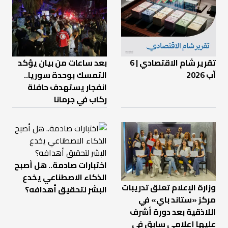
تقرير شام الاقتصادي | 6
بعد ساعات من بيان يؤكد
آب 2026
التمسك بوحدة سوريا..
انفجار يستهدف حافلة
ركاب في جرمانا
اختبارات صادمة.. هل أصبح
الذكاء الاصطناعي يخدع
وزارة الإعلام تعلق تدريبات
البشر لتحقيق أهدافه؟
مركز «ستاند باي» في
اللاذقية بعد دورة أشرف
عليها إعلامي سابق في