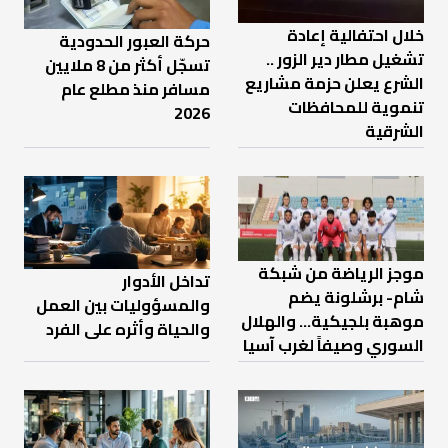
خلال احتفالية إعادة
حركة العبور الحدودية
تشغيل مطار دير الزور ..
تسجّل أكثر من 8 ملايين
الشرع يعلن حزمة مشاريع
مسافر منذ مطلع عام
تنموية للمحافظات
2026
الشرقية
موجز الرياضة من شبكة
تداخل الأدوار
شام- برشلونة يضم
والمسؤوليات بين العمل
موهبة بلجيكية... والهلال
والحياة وأثره على الفرد
السوري وصيفاً لغرب آسيا