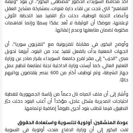
أكد محافظ السويداء الدكتور "مصطفى البكور"، أن بنود "وثيقة
التفاهم" التي نتجت عن لقاء دارة قنوات، بمشاركة مشايخ العقل
وأعضاء اللجنة الوطنية، دخلت حيّز التنفيذ منذ اللحظة الأولى
لإعلانها، موضحًا أن الوثيقة لا تُعد عقدًا رسميًا وإنما تفاهمات
مكتوبة لضمان متابعتها وعدم إغفالها.
وأوضح البكور، في مقابلة تلفزيونية مع "تلفزيون سوريا"، أن
الجهات المعنية بدأت بالفعل تنفيذ عدد من البنود، أبرزها تحويل
مبنى "الحزب" إلى مقر لفرع جامعة السويداء بقرار صادر عن وزارة
التعليم العالي. كما أرسلت وزارة الداخلية لجنة لمتابعة تنظيم عمل
جهاز الشرطة، وتم توظيف أكثر من 600 عنصر يتقاضون رواتبهم
حاليًا.
وأشار إلى أن ملف المياه نال دعماً من رئاسة الجمهورية لتغطية
احتياجات المديرية بشكل عاجل، مؤكداً أن أغلب البنود دخلت حيّز
التطبيق، فيما تتطلب بنود أخرى ظروفاً إضافية لإتمامها.
عودة المنشقين: أولوية للتسوية واستعادة الحقوق
لفت البكور إلى أن وزارة الدفاع منحت أولوية في التسوية