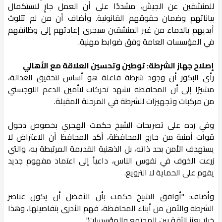
للمنشقين عن الجيش، مشددًا على أن العمل جارٍ لاستكمال
بياناتهم وضمان حقوقهم القانونية. وأضاف أن من لم تتلوث
أيديهم بالدماء من غير المنشقين سيجري إعادتهم إلى وظائفهم
في المؤسسات العامة وفق ضوابط مهنية.
إصلاح جهاز الشرطة: توطين وتحسين العلاقة مع الأهالي
رأى البكور أن وجود شرطة فاعلة هو أساس لتحقيق العدالة،
مشيرًا إلى أن المحافظة تشهد تحركات لتأمين الدعم اللوجستي
من مركبات وتجهيزات للشرطة في المرحلة المقبلة.
وفي رده على تصريحات الشيخ حكمت الهجري بخصوص دخول
قوات أمنية من خارج المحافظة، أكد المحافظ أن الاعتراض لا
يستهدف الأمن بحد ذاته، بل الذهنية القديمة المرتبطة به، والتي
زرعت الخوف في نفوس الناس، داعياً إلى اعتماد مفهوم جديد
يقوم على الحماية لا الترويع.
وأضاف: "أوافق الشيخ حكمت بأن الأفضل أن يكون عناصر
الشرطة والأمن من أبناء المحافظة، فهم الأدرى بتفاصيلها، وهذا
خيار يعزز الثقة بين المجتمع والمؤسسات".