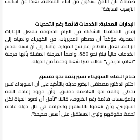
ضمانات بأن الأمن سيكون من أبناء المنطقة، بعيدًا عن أساليب
الترهيب السابقة".
الإدارات المحلية: الخدمات قائمة رغم التحديات
رفض المحافظ التشكيك في التزام الحكومة بتفعيل الإدارات
المحلية، مؤكداً أن معظم المديريات، من الكهرباء والمياه إلى
الزراعة، تعمل بانتظام رغم شح الموارد، وأشار إلى أن نسبة تقديم
الخدمات حالياً تبلغ نحو 50%، واصفاً المرحلة المقبلة بأنها مرحلة
"تعافٍ تدريجي" تتطلب صبرًا شعبيًا ودعماً من الدولة.
ختام اللقاء: السويداء تسير بثقة نحو دمشق
اختتم الدكتور مصطفى البكور حديثه بالتأكيد على أن السويداء تسير
بخطى واثقة نحو العاصمة دمشق، وأن جهود إعادة الثقة
بالمؤسسات قائمة رغم الظروف، قائلاً: "نأمل أن تعود الحياة لكل
السوريين، وأن ينعموا بالاستقرار والكرامة في ظل دولة عادلة
تحفظ حقوقهم وتبني المستقبل على أسس صحيحة".