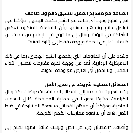
العلاقة مع مشايخ العقل: تنسيق دائم ولا خلافات
نفى البكور وجود أي خلاف مع الشيخ حكمت الهجري، مؤكداً على
تواصل دائم وتفاهم مستمر، وأن اللقاءات المتكررة تعكس
الشراكة في الرؤية. وقال إن ما يُروّج في الإعلام من حديث عن
خلافات "عارٍ عن الصحة ويهدف فقط إلى إثارة الفتنة".
وشدد على أن الطروحات التي يقدمها الشيخ الهجري، بما في ذلك
اللامركزية الإدارية، تُعد من وجهة نظره مقترحات لتحسين الأداء
المحلي، ولا تحمل أي تعارض مع وحدة الدولة.
الفصائل المحلية: شريكة في تعزيز الأمن
وجّه البكور تحية خاصة إلى الفصائل المحلية، وخصوصًا "حركة رجال
الكرامة"، مشيدًا بدورها في حماية المحافظة خلال السنوات
الماضية، ومؤكداً أن معظم الفصائل مستعدة للمشاركة في ضبط
الأمن، شرط أن لا تعود ممارسات القمع القديمة.
وأضاف: "الفصائل جزء من الحل وليست عائقاً، لكنها تحتاج إلى