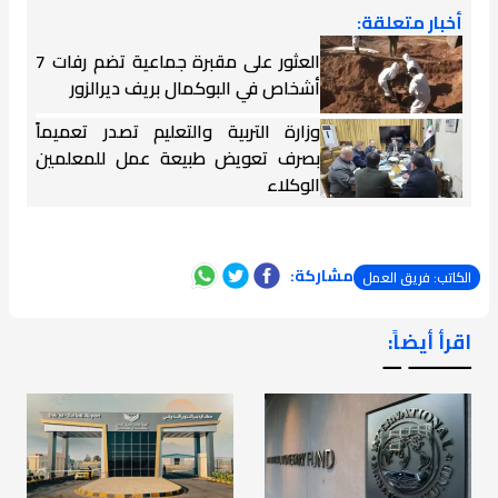
أخبار متعلقة:
العثور على مقبرة جماعية تضم رفات 7
أشخاص في البوكمال بريف ديرالزور
وزارة التربية والتعليم تصدر تعميماً
بصرف تعويض طبيعة عمل للمعلمين
الوكلاء
مشاركة:
الكاتب: فريق العمل
اقرأ أيضاً:
ـــــــ ــ