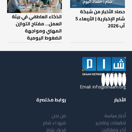
حصاد الأخبار من شبكة
الذكاء العاطفي في بيئة
شام الإخبارية | الأربعاء 5
العمل… مفتاح التوازن
آب 2026
المهني ومواجهة
الضغوط اليومية
Email:
info@shaam.org
الأخبار
روابط مختصرة
أخبار سياسة
من نحن
تحقيقات وتقارير
شهداء شام
آراء ومقالات
فريق شام