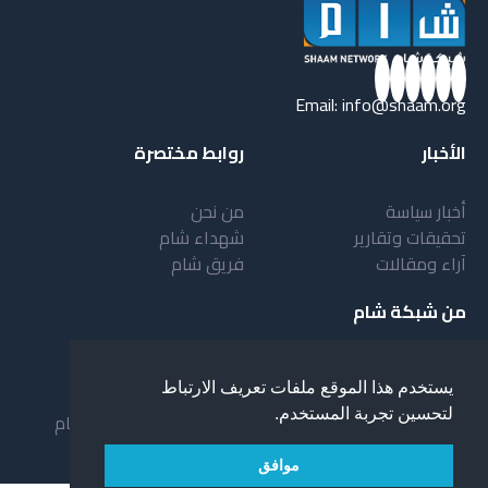
Email:
info@shaam.org
الأخبار
روابط مختصرة
أخبار سياسة
من نحن
تحقيقات وتقارير
شهداء شام
آراء ومقالات
فريق شام
من شبكة شام
أهداف شبكة شام
بنية شبكة شام
يستخدم هذا الموقع ملفات تعريف الارتباط
خدمات شبكة شام
مقدمة عن شبكة شام
لتحسين تجربة المستخدم.
المستفيدون من الشبكة
نظام العمل في شبكة شام
لمحة عن شبكة شبام
موافق