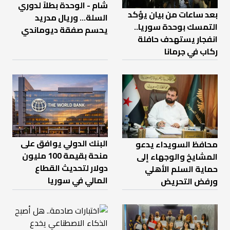
شام - الوحدة بطلاً لدوري
بعد ساعات من بيان يؤكد
السلة... وريال مدريد
التمسك بوحدة سوريا..
يحسم صفقة ديوماندي
انفجار يستهدف حافلة
ركاب في جرمانا
البنك الدولي يوافق على
محافظ السويداء يدعو
منحة بقيمة 100 مليون
المشايخ والوجهاء إلى
دولار لتحديث القطاع
حماية السلم الأهلي
المالي في سوريا
ورفض التحريض