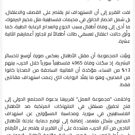
لفت التقرير إلى أن الاستهداف لم يقتصر على القصف والاعتقال،
بل شمل الحصار الخانق في مخيمات فلسطينية مثل مخيم اليرموك،
ما أدى إلى وفاة أطفال بسبب الجوع وانعدام الرعاية الطبية، كما
وثّق حالات اعتقال تعسفي طالت أطفالاً لم تتجاوز أعمارهم الثانية
عشرة.
وبيّنت المجموعة أن مقتل الأطفال يعكس صورة أوسع للخسائر
البشرية، إذ سجّلت وفاة 4965 فلسطينياً سورياً خلال الحرب، بينهم
13% من النساء، مؤكدة أن الغالبية الساحقة من الضحايا كانوا
من المدنيين، وهو ما يفنّد الروايات التي زعمت استهداف مقاتلين
فقط.
واختتمت "مجموعة العمل" تقريرها بدعوة المجتمع الدولي إلى
فتح تحقيق مستقل في الانتهاكات المرتكبة ضد الأطفال
الفلسطينيين في سوريا، ومحاسبة المسؤولين عن استهداف
المدنيين بشكل متعمد، إضافة إلى توفير حماية عاجلة للأطفال
الناجين من آثار الحرب، مشددة على أن التقرير لا يقتصر على الأرقام
بل يسلّط الضوء على قصص إنسانية مؤلمة لأطفال حُرموا من