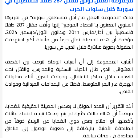
مجموعة العمل توثّق مقتل 287 طفلاً فلسطينياً في
سورية خلال سنوات الحرب
قالت "مجموعة العمل من أجل فلسطينيي سورية" في تقريرها
السنوي المعنون بـ"الحصاد الموجع" إنها وثّقت مقتل 287 طفلاً
فلسطينياً بين آذار/مارس 2011 وكانون الأول/ديسمبر 2024،
مؤكدة أن هذه الحصيلة تمثل جزءاً من مأساة أكبر استهدفت
الطفولة بصورة مباشرة خلال الحرب في سوريا.
أشارت المجموعة إلى أن أسباب الوفاة تنوعت بين القصف
العشوائي الذي طال الأحياء السكنية والمدارس، والقتل تحت
التعذيب داخل مراكز الاعتقال، وحوادث الغرق أثناء محاولات
الهجرة عبر البحر المتوسط، فضلاً عن الإعدامات الميدانية وحوادث
القنص.
أكد التقرير أن العدد الموثق لا يعكس الحصيلة الحقيقية للضحايا،
موضحاً أن هناك حالات كثيرة لم يتم رصدها نتيجة اختفاء عائلات
بأكملها أو امتناع بعض ذوي الضحايا عن الإبلاغ خوفاً من
الملاحقة الأمنية، بالإضافة إلى صعوبة الوصول إلى مناطق
محاصرة في فترات سابقة.