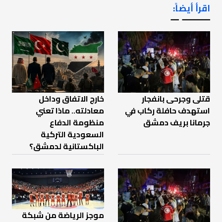
اقرأ أيضاً:
ـــــــ ــ
قتلى وجرحى بانفجار
خارج الاتفاق وداخل
استهدف حافلة ركاب في
معادلته.. ماذا تعني
جرمانا بريف دمشق
منظومة الدفاع
السعودية التركية
الباكستانية لدمشق؟
موجز الرياضة من شبكة