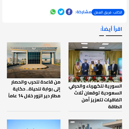
مشاركة:
الكاتب: فريق العمل
اقرأ أيضاً:
ـــــــ ــ
من قاعدة للحرب والحصار
السورية للكهرباء والحرفي
إلى بوابة للحياة.. حكاية
السعودية توقعان ثلاث
مطار دير الزور خلال 14 عاماً
اتفاقيات لتعزيز أمن
الطاقة