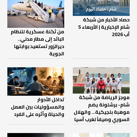
حصاد الأخبار من شبكة
شام الإخبارية | الأربعاء 5
من ثكنة عسكرية للنظام
آب 2026
البائد إلى مطار مدني..
ديرالزور تستعيد بوابتها
الجوية
موجز الرياضة من شبكة
تداخل الأدوار
شام- برشلونة يضم
والمسؤوليات بين العمل
موهبة بلجيكية... والهلال
والحياة وأثره على الفرد
السوري وصيفاً لغرب آسيا