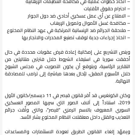
– اتخاذ خطوات عملية في مكافحة التنظيمات الإرهابية
– احترام حقوق الأقليات
– الامتناع عن أي عمل عسكري أحادي ضد دول الجوار
– مكافحة غسل الأموال وتمويل الإرهاب
– ملاحقة الجرائم ضد الإنسانية المرتكبة في عهد النظام المخلوع
– اتخاذ إجراءات جدية لوقف تصنيع المخدرات والاتجار بها
وينص التشريع على إمكانية إعادة فرض عقوبات محددة في حال
أخفقت سوريا في استيفاء الشروط خلال فترتين متتاليتين من
التقارير الرئاسية، ويتوقع أن يكون التصويت في مجلس الشيوخ
خلال الأسبوع المقبل، ليُحال بعدها مباشرة إلى ترامب للمصادقة
النهائية.
وكان الكونغرس قد أقر قانون قيصر في 11 ديسمبر/كانون الأول
2019، استناداً إلى آلاف الصور التي سربها المصور العسكري
السوري المعروف بالاسم الرمزي "قيصر"، والتي وثّقت جرائم
التعذيب والقتل داخل معتقلات النظام المخلوع بشار الأسد.
ويمهّد إلغاء القانون الطريق لعودة الاستثمارات والمساعدات