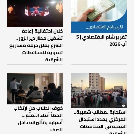
خلال احتفالية إعادة
تقرير شام الاقتصادي | 5
تشغيل مطار دير الزور ..
آب 2026
الشرع يعلن حزمة مشاريع
تنموية للمحافظات
الشرقية
خوف الطلاب من ارتكاب
استجابة لمطالب شعبية..
الخطأ أثناء التعلّم…
المركزي يمدد استبدال
أسبابه وتأثيراته داخل
العملة في المحافظات
الصف
الشرقية