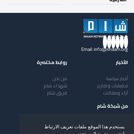
Email:
info@shaam.org
الأخبار
روابط مختصرة
أخبار سياسة
من نحن
تحقيقات وتقارير
شهداء شام
آراء ومقالات
فريق شام
من شبكة شام
أهداف شبكة شام
بنية شبكة شام
يستخدم هذا الموقع ملفات تعريف الارتباط
خدمات شبكة شام
مقدمة عن شبكة شام
لتحسين تجربة المستخدم.