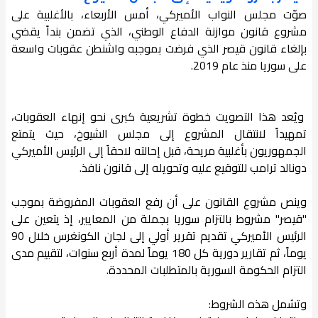
صوّت مجلس النواب الأميركي، أمس الأربعاء، بالأغلبية على
مشروع قانون موازنة الدفاع الوطني، الذي تضمن بنداً يقضي
بإلغاء قانون قيصر الذي فرضت بموجبه واشنطن عقوبات واسعة
على سوريا منذ عام 2019.
ويُعد هذا التصويت خطوة تشريعية كبرى نحو إنهاء العقوبات،
تمهيداً لانتقال المشروع إلى مجلس الشيوخ، حيث يتمتع
الجمهوريون بأغلبية مريحة، قبل إحالته لاحقاً إلى الرئيس الأميركي
دونالد ترامب للتوقيع عليه وتحويله إلى قانون نافذ.
وينص مشروع القانون على أن رفع العقوبات المفروضة بموجب
"قيصر" مشروط بالتزام سوريا بجملة من المعايير، إذ يتعين على
الرئيس الأميركي تقديم تقرير أولي إلى لجان الكونغرس خلال 90
يوماً، ثم تقارير دورية كل 180 يوماً لمدة أربع سنوات، لتقييم مدى
التزام الحكومة السورية بالمتطلبات المحددة.
وتشمل هذه الشروط: