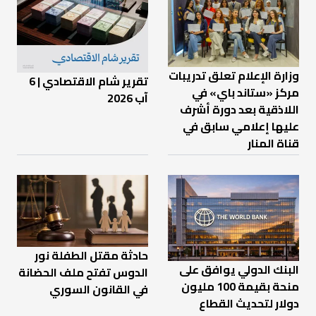
وزارة الإعلام تعلق تدريبات
تقرير شام الاقتصادي | 6
مركز «ستاند باي» في
آب 2026
اللاذقية بعد دورة أشرف
عليها إعلامي سابق في
قناة المنار
حادثة مقتل الطفلة نور
البنك الدولي يوافق على
الدوس تفتح ملف الحضانة
منحة بقيمة 100 مليون
في القانون السوري
دولار لتحديث القطاع