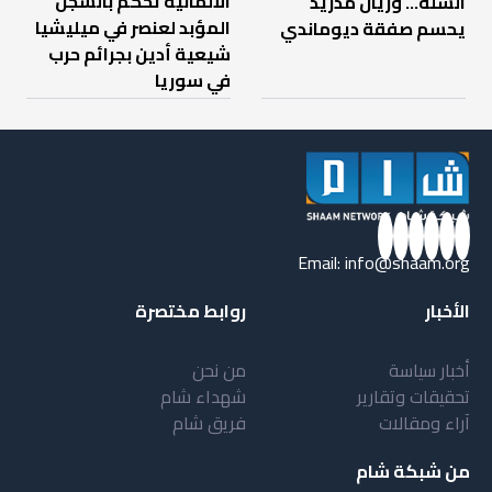
الألمانية تحكم بالسجن
السلة... وريال مدريد
المؤبد لعنصر في ميليشيا
يحسم صفقة ديوماندي
شيعية أدين بجرائم حرب
في سوريا
Email:
info@shaam.org
الأخبار
روابط مختصرة
أخبار سياسة
من نحن
تحقيقات وتقارير
شهداء شام
آراء ومقالات
فريق شام
من شبكة شام