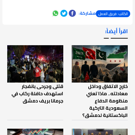
مشاركة:
الكاتب: فريق العمل
اقرأ أيضاً:
ـــــــ ــ
خارج الاتفاق وداخل
قتلى وجرحى بانفجار
معادلته.. ماذا تعني
استهدف حافلة ركاب في
منظومة الدفاع
جرمانا بريف دمشق
السعودية التركية
الباكستانية لدمشق؟