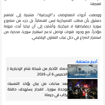
تعبيرها.
ووصفت أجواء المفاوضات بـ"الإيجابية"، مشيرة إلى تفاهم
دمشق بأن مطلب اللامركزية ليس انفصالياً، بل جزء من مشروع
سوريا ديمقراطية لا مركزية. وأشارت إلى أن تركيا أبدت مرونة
مؤخراً، مع وجود قنوات تواصل لدعم استقرار سوريا، محذرة من
استمرار الصراع في حال غياب التعاون الإقليمي.
أخبار متعلقة:
حصاد الأخبار من شبكة شام الإخبارية |
الخميس 6 آب 2026
بعد ساعات من بيان يؤكد التمسك
بوحدة سوريا.. انفجار يستهدف حافلة
ركاب في جرمانا