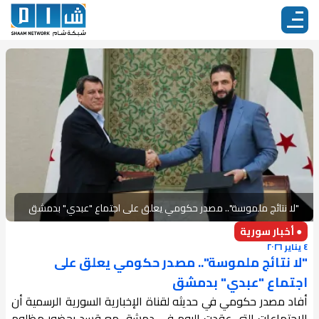
"لا نتائج ملموسة".. مصدر حكومي يعلق على اجتماع "عبدي" بدمشق
● أخبار سورية
٤ يناير ٢٠٢٦
"لا نتائج ملموسة".. مصدر حكومي يعلق على
اجتماع "عبدي" بدمشق
أفاد مصدر حكومي في حديثه لقناة الإخبارية السورية الرسمية أن
الاجتماعات التي عقدت اليوم في دمشق مع قسد بحضور مظلوم