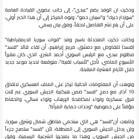
وذكرت ان الوفد يضم "عبدي"، إلى جانب عضوي القيادة العامة
"سوزدار ديرك" و"سيبان حمو"، ونوه المركز إلى أن هذا الخبر أولي،
على أن يتم نشر التفاصيل لاحقاً، وفق بيان رسمي.
وكانت ذكرت المتحدثة باسم وفد "قوات سوريا الديمقراطية"
(قسد) للتفاوض مع دمشق، مريم إبراهيم، أن لقاء قائد "قسد"
مظلوم عبدي، مع الرئيس السوري أحمد الشرع، الذي كان مقرراً
الأسبوع الماضي، تأجل "لأسباب تقنية"، متوقعة تحديد موعد جديد
خلال الأيام العشرة المقبلة.
ونوهت أن المفاوضات الحالية تركز على الملف العسكري لاتفاق
10 آذار، مع دمج "قسد" ضمن هيكلية الجيش السوري عبر ثلاث
فرق عسكرية ولواء لمكافحة الإرهاب ولواء نسائي، والحفاظ
مؤقتاً على خصوصية "وحدات حماية المرأة".
وتابعت أن"قسد" هي التي ستحمي مناطق شمال وشرق سوريا،
ولن يدخل الجيش السوري إلى المنطقة، لأن "قسد" ستصبح جزءاً
من الجيش السوري، وهذا ما يمنحها الشرعية الرسمية، وفق