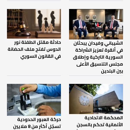
حادثة مقتل الطفلة نور
الشيباني وفيدان يبحثان
الدوس تفتح ملف الحضانة
في أنقرة تعزيز الشراكة
في القانون السوري
السورية التركية وإطلاق
مجلس التنسيق الأعلى
بين البلدين
المحكمة الاتحادية
حركة العبور الحدودية
الألمانية تحكم بالسجن
تسجّل أكثر من 8 ملايين