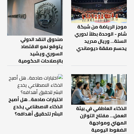
موجز الرياضة من شبكة
شام - الوحدة بطلاً لدوري
صندوق النقد الدولي
السلة... وريال مدريد
يتوقع نمو الاقتصاد
يحسم صفقة ديوماندي
السوري ويشيد
بالإصلاحات الحكومية
اختبارات صادمة.. هل أصبح
الذكاء الاصطناعي يخدع
الذكاء العاطفي في بيئة
البشر لتحقيق أهدافه؟
العمل… مفتاح التوازن
المهني ومواجهة
الضغوط اليومية