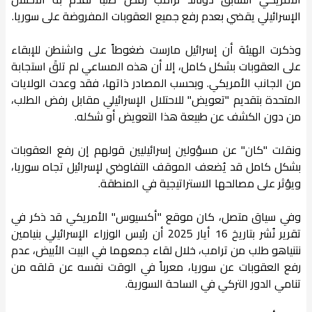
الإسرائيلي يقضي بعدم رفع جميع العقوبات المفروضة على سوريا.
وذكرت الهيئة أن إسرائيل مارست ضغوطاً على واشنطن للإبقاء
على العقوبات بشكل كامل، إلا أن هذه المساعي لم تلقَ استجابة
من الجانب الأمريكي. وبحسب المصادر ذاتها، فقد وعدت الولايات
المتحدة بتقديم "تعويض" للاحتلال الإسرائيلي مقابل رفض الطلب،
من دون الكشف عن طبيعة هذا التعويض أو شكله.
ونقلت "كان" عن مسؤولين إسرائيليين قولهم إن رفع العقوبات
بشكل كامل قد يُضعف الموقف التفاوضي لإسرائيل تجاه سوريا،
ويؤثر على مصالحها الاستراتيجية في المنطقة.
وفي سياق متصل، كان موقع "أكسيوس" الأمريكي قد ذكر في
تقرير نُشر بتاريخ 16 أيار 2025 أن رئيس الوزراء الإسرائيلي بنيامين
نتنياهو طلب من ترامب، خلال لقاء جمعهما في البيت الأبيض، عدم
رفع العقوبات عن سوريا، معرباً في الوقت نفسه عن قلقه من
تنامي الدور التركي في الساحة السورية.