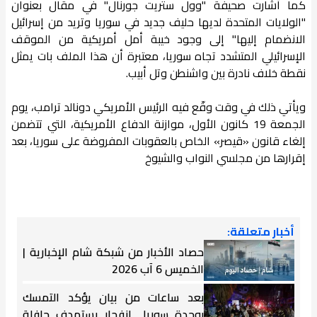
كما أشارت صحيفة "وول ستريت جورنال" في مقال بعنوان
"الولايات المتحدة لديها حليف جديد في سوريا وتريد من إسرائيل
الانضمام إليها" إلى وجود خيبة أمل أمريكية من الموقف
الإسرائيلي المتشدد تجاه سوريا، معتبرة أن هذا الملف بات يمثل
نقطة خلاف نادرة بين واشنطن وتل أبيب.
ويأتي ذلك في وقت وقّع فيه الرئيس الأمريكي دونالد ترامب، يوم
الجمعة 19 كانون الأول، موازنة الدفاع الأمريكية، التي تتضمن
إلغاء قانون «قيصر» الخاص بالعقوبات المفروضة على سوريا، بعد
إقرارها من مجلسي النواب والشيوخ
أخبار متعلقة:
حصاد الأخبار من شبكة شام الإخبارية |
الخميس 6 آب 2026
بعد ساعات من بيان يؤكد التمسك
بوحدة سوريا.. انفجار يستهدف حافلة