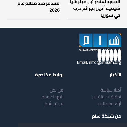
المؤبد لعنصر في ميليشيا
مسافر منذ مطلع عام
شيعية أدين بجرائم حرب
2026
في سوريا
Email:
info@shaam.org
الأخبار
روابط مختصرة
أخبار سياسة
من نحن
تحقيقات وتقارير
شهداء شام
آراء ومقالات
فريق شام
من شبكة شام