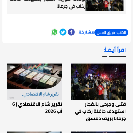
ركاب في جرمانا
مشاركة:
الكاتب: فريق العمل
اقرأ أيضاً:
ـــــــ ــ
قتلى وجرحى بانفجار
تقرير شام الاقتصادي | 6
استهدف حافلة ركاب في
آب 2026
جرمانا بريف دمشق