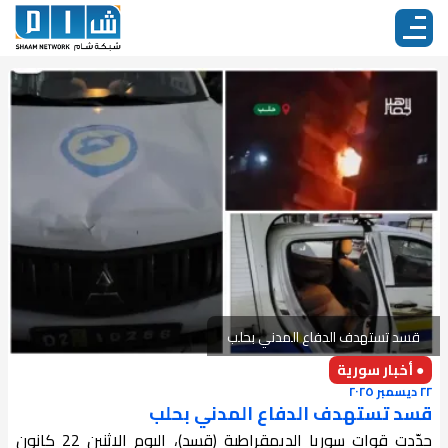
قسد تستهدف الدفاع المدني بحلب
● أخبار سورية
٢٢ ديسمبر ٢٠٢٥
قسد تستهدف الدفاع المدني بحلب
جدّدت قوات سوريا الديمقراطية (قسد)، اليوم الاثنين 22 كانون