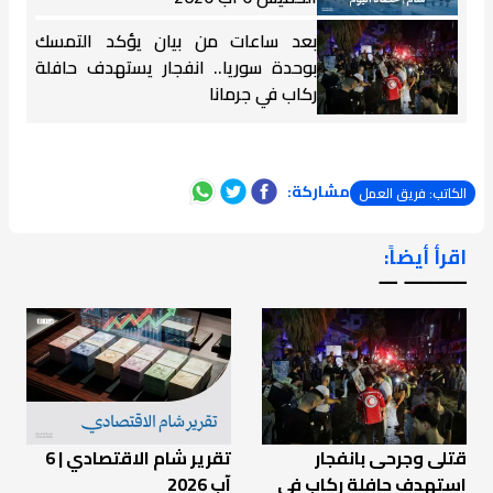
بعد ساعات من بيان يؤكد التمسك
بوحدة سوريا.. انفجار يستهدف حافلة
ركاب في جرمانا
مشاركة:
الكاتب: فريق العمل
اقرأ أيضاً:
ـــــــ ــ
قتلى وجرحى بانفجار
تقرير شام الاقتصادي | 6
استهدف حافلة ركاب في
آب 2026