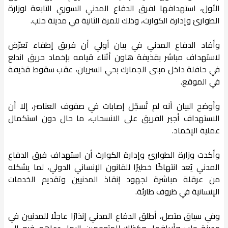
الأول، استهدافها لفرق الدفاع المدني السوري التابعة لوزارة
الطوارئ وإدارة الكوارث، وذلك للمرة الثانية في مدينة حلب.
وأفاد الدفاع المدني في بيان أولي أن فريق إطفاء تعرّض
لاستهداف مباشر بقذيفة هاون أثناء قيامه بإخماد حريق اندلع
في حافلة داخل مبنى الجمارك بحي السريان، عقب سقوط قذيفة
في الموقع.
وأوضح البيان أنه لم تُسجّل إصابات في صفوف العناصر، إلا أن
الاستهداف أجبر الفريق على الانسحاب، ما حال دون استكمال
عملية الإخماد.
وأكدت وزارة الطوارئ وإدارة الكوارث أن استهداف فرق الدفاع
المدني يُعد انتهاكًا خطيرًا للقانون الإنساني الدولي، لما يشكله
من عرقلة مباشرة لجهود إنقاذ المدنيين وتقديم الخدمات
الإنسانية في ظروف طارئة.
وفي سياق متصل، أطلق الدفاع المدني إنذارًا عاجلًا للمدنيين في
مدينة حلب وأريافها، وكذلك للمتوجهين إليها، دعاهم فيه إلى