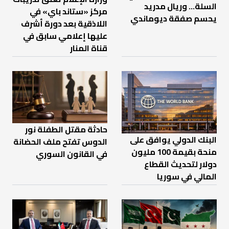
السلة... وريال مدريد
مركز «ستاند باي» في
يحسم صفقة ديوماندي
اللاذقية بعد دورة أشرف
عليها إعلامي سابق في
قناة المنار
حادثة مقتل الطفلة نور
البنك الدولي يوافق على
الدوس تفتح ملف الحضانة
منحة بقيمة 100 مليون
في القانون السوري
دولار لتحديث القطاع
المالي في سوريا