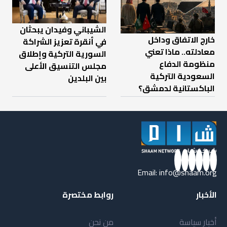
الشيباني وفيدان يبحثان
خارج الاتفاق وداخل
في أنقرة تعزيز الشراكة
معادلته.. ماذا تعني
السورية التركية وإطلاق
منظومة الدفاع
مجلس التنسيق الأعلى
السعودية التركية
بين البلدين
الباكستانية لدمشق؟
Email:
info@shaam.org
الأخبار
روابط مختصرة
أخبار سياسة
من نحن