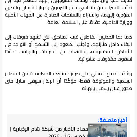
تجنّب الاقتراب من منطقتي دوار الليرمون ودوار الشيحان والطرق
المؤدية إليهما، والالتزام بالتعليمات الصادرة عن الجهات الأمنية
ووزارة الداخلية، حفاظًا على السلامة العامة.
كما دعا المدنيين القاطنين قرب المناطق التي تشهد خروقات إلى
البقاء داخل منازلهم، وتجنّب الصعود إلى الأسطح أو التواجد في
الأماكن المكشوفة، والابتعاد عن الشرفات والنوافذ، تحسّبًا
لسقوط مقذوفات عشوائية.
وشدّد الدفاع المدني على ضرورة متابعة المعلومات من المصادر
الرسمية والموثوقة فقط، مؤكّدًا أن الإنذار سيبقى ساريًا حتى
صدور إعلان رسمي بإنهائه
أخبار متعلقة:
حصاد الأخبار من شبكة شام الإخبارية |
الخميس 6 آب 2026