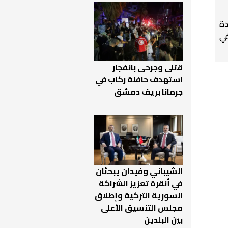
دة
في
قتلى وجرحى بانفجار
استهدف حافلة ركاب في
جرمانا بريف دمشق
الشيباني وفيدان يبحثان
في أنقرة تعزيز الشراكة
السورية التركية وإطلاق
مجلس التنسيق الأعلى
بين البلدين