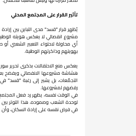
تأثير القرار على المجتمع المحلي
يُظهر قرار "قسد" مدى التباين بين إراد
مشروع انفصالي لا يعكس هويته الوطنية. 
أي محاولة لاحتواء التعبير الشعبي أو 
بهويتهم وذاكرتهم الوطنية.
يعكس منع الاحتفالات بذكرى تحرير سور
هشاشة مشروعها الانفصالي ويفضح بعدًا 
التجمّعات، بل يشير إلى رغبة "قسد" ف
رفضهم لمشروعها.
في الوقت نفسه، يظهر رد فعل المجتمع ال
لوحدة الشعب وصموده. هذا التوتر بين 
في فرض نفسه على إرادة السكان، وأن أ