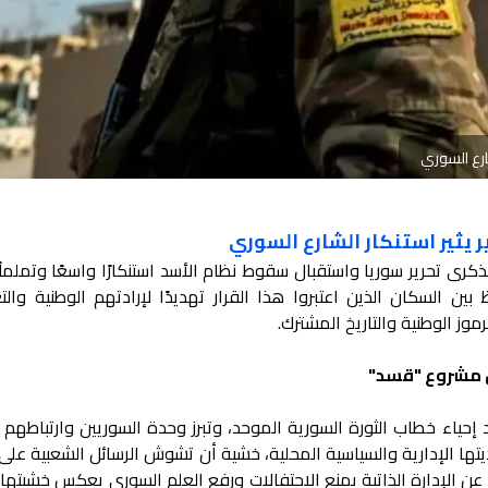
شارع السوري
ر يثير استنكار الشارع السوري
بذكرى تحرير سوريا واستقبال سقوط نظام الأسد استنكارًا واسعًا وتململًا
 السكان الذين اعتبروا هذا القرار تهديدًا لإرادتهم الوطنية والتع
ز الوطنية والتاريخ المشترك.
ل مشروع "قسد"
إحياء خطاب الثورة السورية الموحد، وتبرز وحدة السوريين وارتباطهم 
يتها الإدارية والسياسية المحلية، خشية أن تشوش الرسائل الشعبية على 
عن الإدارة الذاتية بمنع الاحتفالات ورفع العلم السوري يعكس خشيتها