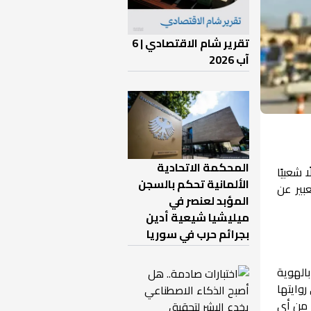
تقرير شام الاقتصادي | 6
آب 2026
المحكمة الاتحادية
 شعبيًا
الألمانية تحكم بالسجن
بير عن
المؤبد لعنصر في
ميليشيا شيعية أدين
بجرائم حرب في سوريا
بالهوية
روايتها
 من أي