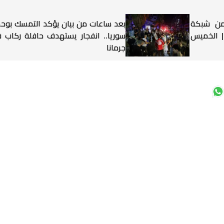
 من شبكة
بعد ساعات من بيان يؤكد التمسك بوح
 | الخميس
سوريا.. انفجار يستهدف حافلة ركاب 
جرمانا