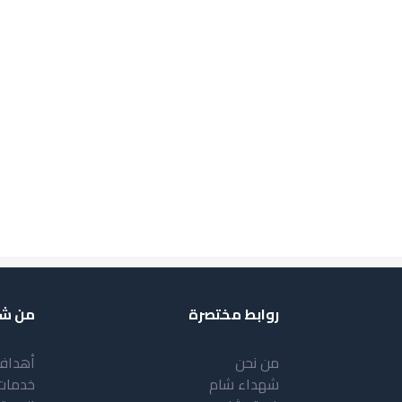
روابط مختصرة
من شب
من نحن
أهداف
شهداء شام
خدمات