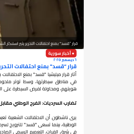
قرار “قسد" بمنع احتفالات التحرير يثير استنكار ال
● أخبار سورية
٦ ديسمبر ٢٠٢٥
قرار “قسد" بمنع احتفالات التحري
أثار قرار ميليشيا "قسد" بمنع الاحتفالات 
في مناطق سيطرتها، وسط توتر ملحوظ بين
هويتهم، ومحاولة لفرض السيطرة على الرمو
تضارب السرديات: الفرح الوطني مقاب
يرى ناشطون أن الاحتفالات الشعبية تعيد 
الوطنية، بينما تسعى "قسد" للترويج لسرد
في شرق الفرات. التعميم الرسمي الصادر 