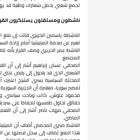
تجمع شعبي يحمل شعارات وطنية قد يهدد
ناشطون ومستقلون يستنكرون القرا
الناشطة ياسمين الكزبري قالت إن منع الا
تعبير عن صدمة الميليشيا أمام إرادة السك
الناشط عمر الحريري وصف القرار بأنه ت
المجتمع.
الصحفي غسان إبراهيم أشار إلى أن الق
الشعبي الذي قد يتحول إلى رفض علني ل
المحللة السياسية يسرى الشيخ اعتبرت أ
لمصير سوريا، معتبرة أن الجزيرة السورية لم
محمود علوش، كاتب وباحث سياسي، وصف
حقائق تحاول طمسها للحفاظ على سرديته
الصحفي مهاب ناصر أشار إلى أن التعم
الماضي.
الناشط صبري المحمض أضاف أن الميليشيا 
هذا المنع يُضاف إلى سجل فصلها عن الم
مصدر مرارة لها وليس مناسبة للاحتفال.