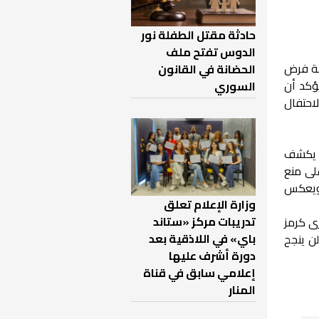
حادثة مقتل الطفلة نور
الدوس تفتح ملف
لة فرض
الحضانة في القانون
يؤكد أن
السوري
احتفال
ن يكشف
لى منع
 ويعكس
وزارة الإعلام تعلق
تدريبات مركز «ستاند
ى كرمز
باي» في اللاذقية بعد
ن ينجح
دورة أشرف عليها
إعلامي سابق في قناة
المنار