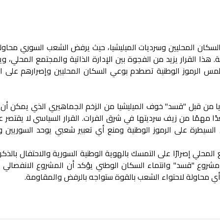
ة السكان المحليين وسرديات الميليشيا، حيث يرفض الشعب السوري محاو
هذا القرار يزيد من الفجوة بين الإدارة الذاتية والمجتمع المحلي، و
طمس الرموز الوطنية تصطدم بوعي السكان المحليين وإصرارهم على ال
يا من قبل "قسد" خوف الميليشيا من الزخم الجماهيري الذي يمكن أ
مهمًا من زيف سرديتها في شرق الفرات. القرار السياسي لا يقتصر ع
ي السيطرة على الرموز الوطنية ومنع أي تعبير شعبي يوحد السوريين
محلي إصرارًا على التمسك بالهوية الوطنية السورية والاحتفال بالذكر
مشروع "قسد" وانتماء السكان الوطني يؤكد أن المشروع الانفصالي ل
ي محاولة لاحتواء الشعب بالقوة ستواجه بالرفض والمقاومة.