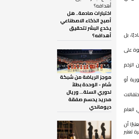
اختبارات صادمة.. هل
أصبح الذكاء الاصطناعي
يخدع البشر لتحقيق
يًا، بل
أهدافه؟
وة على
 الزخم
موجز الرياضة من شبكة
رية أو
شام - الوحدة بطلاً
لدوري السلة... وريال
تفالات
مدريد يحسم صفقة
ديوماندي
 العام
رًا أن
 تعتبر