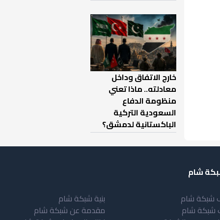
خارج الاتفاق وداخل
معادلته.. ماذا تعني
منظومة الدفاع
السعودية التركية
الباكستانية لدمشق؟
كة شام
 شبكة شام
بنية شبكة شام
 شبكة شام
مقدمة عن شبكة شام