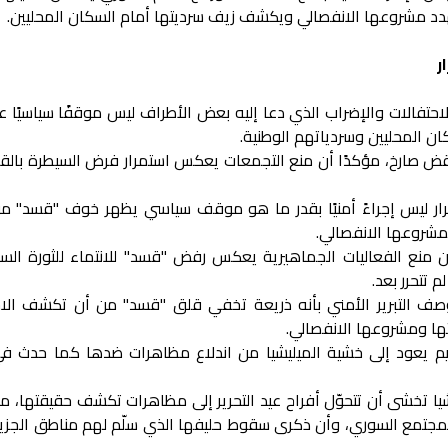
 مشروعها الانفصالي ويكشف زيف سرديتها أمام السكان المحليين.
ر
حتفالات والإضراب الذي دعا إليه بعض الأطراف ليس موقفًا سياسيًا عاد
ان المحليين وسردياتهم الوطنية.
ناقض صارخ، مؤكدًا أن منع التجمعات يعكس استمرار فرض السيطرة بالق
رار ليس إجراءً أمنيًا بقدر ما هو موقف سياسي يظهر خوف "قسد" من
مشروعها الانفصالي.
ن منع الفعاليات الجماهيرية يعكس رفض "قسد" للانتماء للثورة السو
 تتحرر بعد.
 التبرير الأمني بأنه ذريعة تخفي قلق "قسد" من أن تكشف الاح
ا ومشروعها الانفصالي.
يم يعود إلى خشية الميليشيا من اندلاع مظاهرات ضدها كما حدث في
تخشى أن تتحوّل أفراح عيد التحرير إلى مظاهرات تكشف حقيقتها، معتب
جتمع السوري، وأن ذكرى سقوط حليفها الذي سلّم لهم مناطق الجزيرة