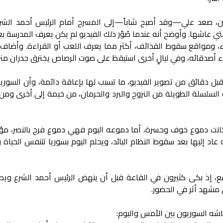
ن، صعد علي—وقد أصبح شاباً—إلى المسرح أمام الرئيس أحمد الشرع
تي عاشها. وأوضح أنه عندما صُوّر ذلك الفيديو لم يكن يعرف المدرسة بع
اء، ومواقع سقوط القذائف، أكثر مما يعرف اللعب أو القراءة. وأضاف 
اء أصدقائه، وفي ليالٍ أخرى استيقظ على صوت الرصاص يخترق جدران منز
 دقائق من تصوير الفيديو، ما تسبب لها بإعاقة دائمة، وأن السوريين
 السلسلة الطويلة من النزوح والبرد والحرمان، من خيمة إلى أخرى ومن 
نت دموع خوف وحسرة، أما دموعه اليوم فهي دموع فرح بالنصر، مؤكد
اد إليها بعد سقوط النظام البائد، ويحلم اليوم بسوريا تتنفس الحياة
، إذ بكى كثيرون في القاعة قبل أن ينهض الرئيس أحمد الشرع ويص
 مشهد أثر في الحضور.
اشه السوريون بين الأمس واليوم: