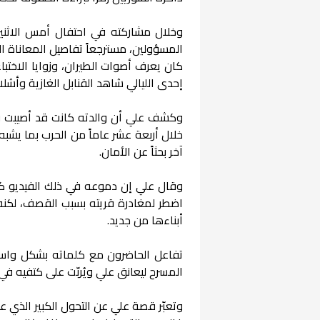
وخلال مشاركته في احتفال أمس الاثني
المسؤولين، مسترجعاً تفاصيل المعاناة ال
كان يعرف أصوات الطيران، وزوايا الاختب
إحدى الليالي شاهد القنابل الغازية وأشل
وكشف علي أن والدته كانت قد أصيبت قبل
خلال أربعة عشر عاماً من الحرب بما يشبه
آخر بحثاً عن الأمان.
وقال علي إن دموعه في ذلك الفيديو كا
اضطر لمغادرة قريته بسبب القصف، لكنه ع
أبناءها من جديد.
تفاعل الحاضرون مع كلماته بشكل واسع
المسرح ليعانق علي ويُربّت على كتفيه في
وتعبّر قصة علي عن التحول الكبير الذي ع