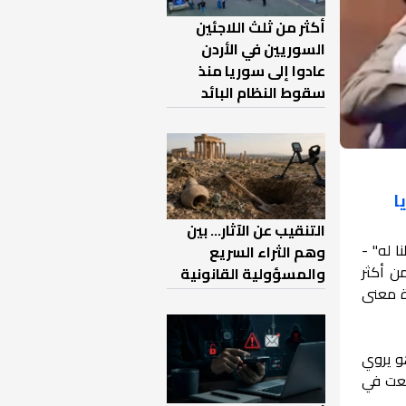
أكثر من ثلث اللاجئين
السوريين في الأردن
عادوا إلى سوريا منذ
سقوط النظام البائد
ا
التنقيب عن الآثار… بين
 له" -
وهم الثراء السريع
من أكثر
والمسؤولية القانونية
ة معنى
وهو يروي
طبعت في