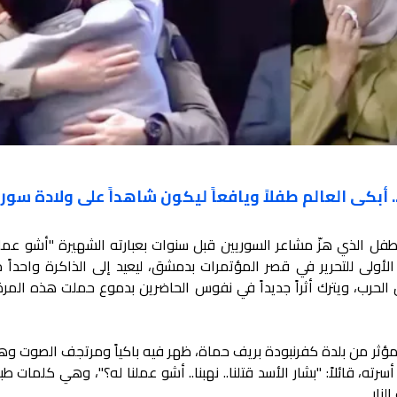
 أبكى العالم طفلاً ويافعاً ليكون شاهداً على ولادة سوري
 الذي هزّ مشاعر السوريين قبل سنوات بعبارته الشهيرة "أشو عملنا
الأولى للتحرير في قصر المؤتمرات بدمشق، ليعيد إلى الذاكرة واحداً 
 الحرب، ويترك أثراً جديداً في نفوس الحاضرين بدموع حملت هذه المر
هر عام 2016 في فيديو مؤثر من بلدة كفرنبودة بريف حماة، ظهر فيه باكياً ومرتجف الصوت 
، قائلاً: "بشار الأسد قتلنا.. نهبنا.. أشو عملنا له؟"، وهي كلمات 
نار.