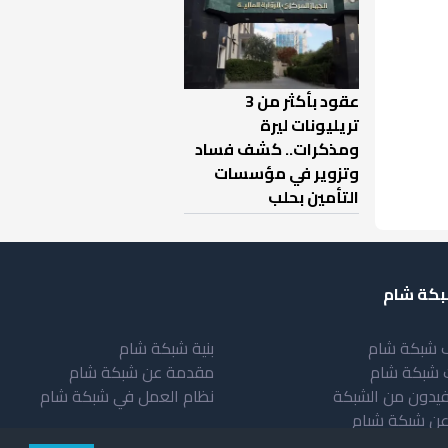
عقود بأكثر من 3
تريليونات ليرة
ومذكرات.. كشف فساد
وتزوير في مؤسسات
التأمين بحلب
كة شام
 شبكة شام
بنية شبكة شام
 شبكة شام
مقدمة عن شبكة شام
فيدون من الشبكة
نظام العمل في شبكة شام
عن شبكة شبام