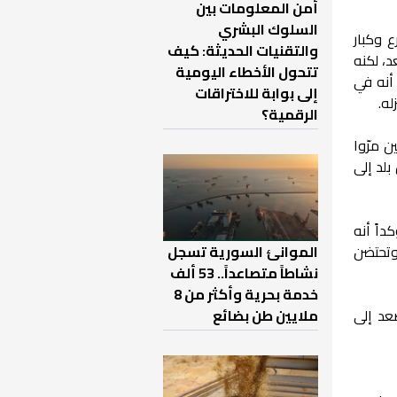
أمن المعلومات بين
السلوك البشري
 وكبار
والتقنيات الحديثة: كيف
د، لكنه
تتحول الأخطاء اليومية
أنه في
إلى بوابة للاختراقات
له.
الرقمية؟
 مرّوا
بلد إلى
اً أنه
الموانئ السورية تسجل
 وتحتضن
نشاطاً متصاعداً.. 53 ألف
خدمة بحرية وأكثر من 8
ملايين طن بضائع
عد إلى