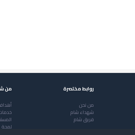
روابط مختصرة
من شب
من نحن
أهداف
شهداء شام
خدمات
فريق شام
المست
لمحة 