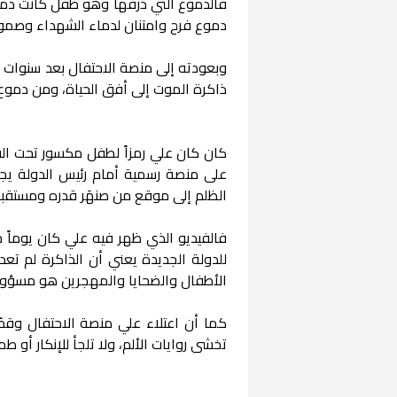
فالدموع التي ذرفها وهو طفل كانت دم
دموع فرح وامتنان لدماء الشهداء وصمود
وبعودته إلى منصة الاحتفال بعد سنوات م
ذاكرة الموت إلى أفق الحياة، ومن دموع 
كان كان علي رمزاً لطفل مكسور تحت الق
على منصة رسمية أمام رئيس الدولة يجس
الظلم إلى موقع من صنهَر قدره ومستقبل
فالفيديو الذي ظهر فيه علي كان يوماً ج
للدولة الجديدة يعني أن الذاكرة لم تع
الأطفال والضحايا والمهجرين هو مسؤولية
كما أن اعتلاء علي منصة الاحتفال وقصّ 
تخشى روايات الألم، ولا تلجأ للإنكار أو ط