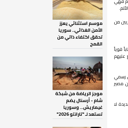
وم فهي
ألم.
ريين من
موسم استثنائي يعزز
الأمن الغذائي.. سوريا
تحقق اكتفاء ذاتي من
القمح
 قوياً
 عليهم
ال رسمي
ن مصير
موجز الرياضة من شبكة
شام - أرسنال يضم
ديدة لا
غيماريش... وسوريا
تستعد لـ "تارانتو 2026"