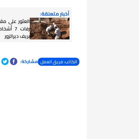
أخبار متعلقة:
العثور على مق
رفات 7 أ
بريف ديرالزور
مشاركة:
الكاتب: فريق العمل