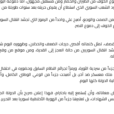
وع الخوف من الطيران والحصار ومن مستقبل مجهول، أما دموعه الي
 الشعب السوري الذي استطاع أن يفرض حريته بعد سنوات طويلة من ال
ن الصمت والوجع، أصبح علي واحداً من الرموز التي تجسّد انتقال السو
الخوف إلى دموع النصر.
صف، تمثل كلماته أقصى درجات الضعف والخذلان، وظهوره اليوم شاباً
ّد انتقال السوريين من حالة العجز إلى القدرة، ومن موقع من وقع
ه.
زءاً من سردية الثورة، ورمزاً لجرائم النظام السابق وحضوره في احتف
د ملك معسكر ضد آخر، بل أصبحت جزءاً من الوعي الوطني الكامل، وأ
 الدولة كلها اليوم.
معاناته، وأن يُستمع إليه باحترام، فهذا إعلان صريح بأن الدولة الج
مس الشهادات، بل تعتبرها جزءاً من الهوية الأخلاقية لسوريا بعد التحرير.