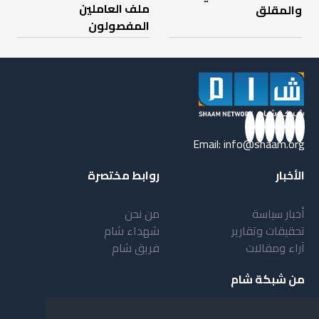
ملف العاملين
والمقلق
المفصولون
Email:
info@shaam.org
الأخبار
روابط مختصرة
أخبار سياسة
من نحن
تحقيقات وتقارير
شهداء شام
آراء ومقالات
فريق شام
من شبكة شام
أهداف شبكة شام
بنية شبكة شام