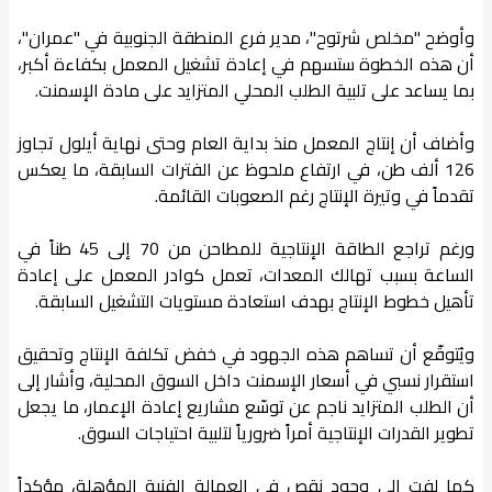
وأوضح "مخلص شرتوح"، مدير فرع المنطقة الجنوبية في "عمران"،
أن هذه الخطوة ستسهم في إعادة تشغيل المعمل بكفاءة أكبر،
بما يساعد على تلبية الطلب المحلي المتزايد على مادة الإسمنت.
وأضاف أن إنتاج المعمل منذ بداية العام وحتى نهاية أيلول تجاوز
126 ألف طن، في ارتفاع ملحوظ عن الفترات السابقة، ما يعكس
تقدماً في وتيرة الإنتاج رغم الصعوبات القائمة.
ورغم تراجع الطاقة الإنتاجية للمطاحن من 70 إلى 45 طناً في
الساعة بسبب تهالك المعدات، تعمل كوادر المعمل على إعادة
تأهيل خطوط الإنتاج بهدف استعادة مستويات التشغيل السابقة.
ويُتوقّع أن تساهم هذه الجهود في خفض تكلفة الإنتاج وتحقيق
استقرار نسبي في أسعار الإسمنت داخل السوق المحلية، وأشار إلى
أن الطلب المتزايد ناجم عن توسّع مشاريع إعادة الإعمار، ما يجعل
تطوير القدرات الإنتاجية أمراً ضرورياً لتلبية احتياجات السوق.
كما لفت إلى وجود نقص في العمالة الفنية المؤهلة، مؤكداً