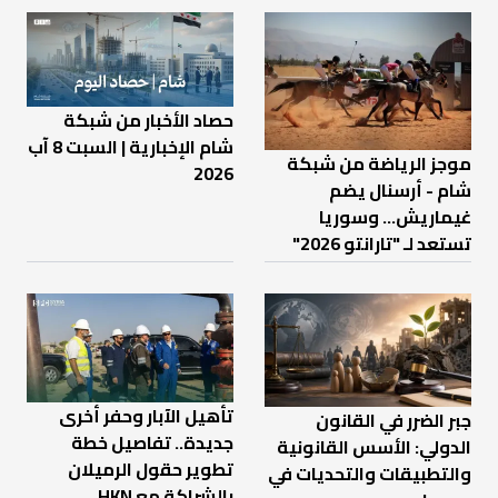
حصاد الأخبار من شبكة
شام الإخبارية | السبت 8 آب
موجز الرياضة من شبكة
2026
شام - أرسنال يضم
غيماريش... وسوريا
تستعد لـ "تارانتو 2026"
تأهيل الآبار وحفر أخرى
جبر الضرر في القانون
جديدة.. تفاصيل خطة
الدولي: الأسس القانونية
تطوير حقول الرميلان
والتطبيقات والتحديات في
بالشراكة مع HKN