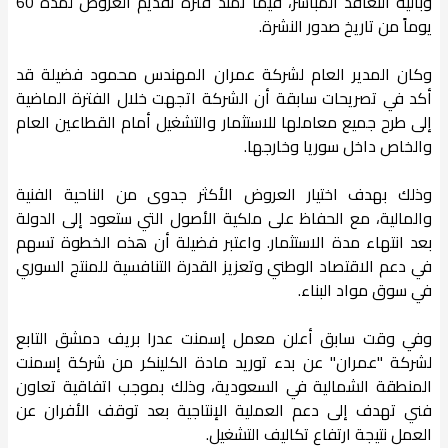
وبآلية التعاقد المباشر، فيما تمتد فترة تقديم العروض لمدة 60
يوماً من تاريخ صدور النشرة.
وكان المدير العام لشركة عمران المهندس محمود فضيلة قد
أكد في تصريحات سابقة أن الشركة اتجهت خلال الفترة الماضية
إلى طرح جميع معاملها للاستثمار والتشغيل أمام القطاعين العام
والخاص داخل سوريا وخارجها.
وذلك بهدف اختيار العروض الأكثر جدوى من الناحية الفنية
والمالية، مع الحفاظ على ملكية الأصول التي ستعود إلى الدولة
بعد انتهاء مدة الاستثمار. واعتبر فضيلة أن هذه الخطوة تسهم
في دعم الاقتصاد الوطني وتعزيز القدرة التنافسية للمنتج السوري
في سوق مواد البناء.
وفي وقت سابق أعلن معمل إسمنت عدرا بريف دمشق التابع
لشركة "عمران" عن بدء توريد مادة الكلينكر من شركة إسمنت
المنطقة الشمالية في السعودية، وذلك بموجب اتفاقية تعاون
فني تهدف إلى دعم العملية الإنتاجية بعد توقف الأفران عن
العمل نتيجة ارتفاع تكاليف التشغيل.