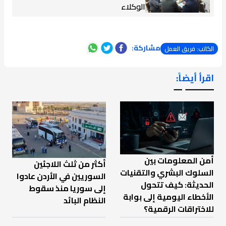
الوكلاء
مشاركة:
الكاتب: فريق العمل
اقرأ أيضاً:
ـــــــ ــ
أمن المعلومات بين
أكثر من ثلث اللاجئين
السلوك البشري والتقنيات
السوريين في الأردن عادوا
الحديثة: كيف تتحول
إلى سوريا منذ سقوط
الأخطاء اليومية إلى بوابة
النظام البائد
للاختراقات الرقمية؟