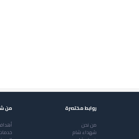
روابط مختصرة
من شب
من نحن
أهداف
شهداء شام
خدمات