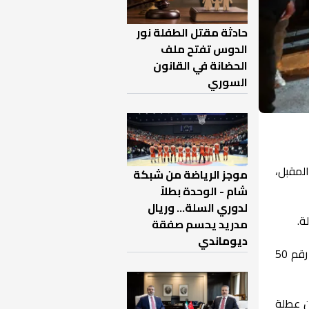
حادثة مقتل الطفلة نور
الدوس تفتح ملف
الحضانة في القانون
السوري
لمقبل،
موجز الرياضة من شبكة
شام - الوحدة بطلاً
لدوري السلة... وريال
مدريد يحسم صفقة
ديوماندي
وأشار البيان، إلى أنه سيتم مراعاة أحكام الفقرة (ج) من المادة 43 من القانون الأساسي للعاملين في الدولة رقم 50
 من عطلة