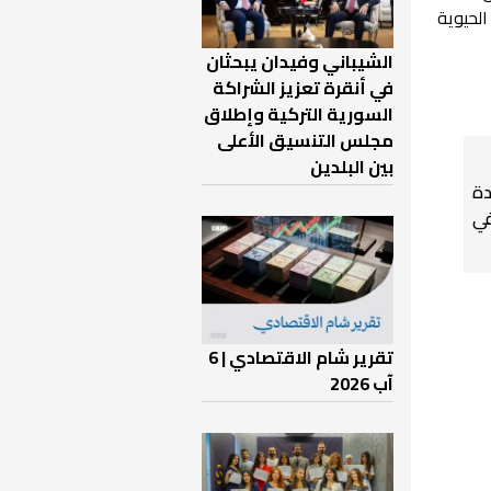
لحيوية
الشيباني وفيدان يبحثان
في أنقرة تعزيز الشراكة
السورية التركية وإطلاق
مجلس التنسيق الأعلى
بين البلدين
دة
في
تقرير شام الاقتصادي | 6
آب 2026