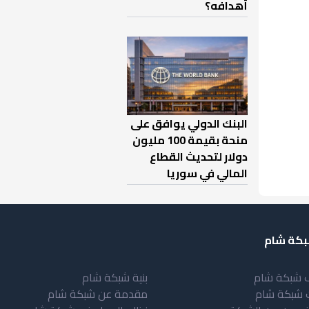
أهدافه؟
البنك الدولي يوافق على
منحة بقيمة 100 مليون
دولار لتحديث القطاع
المالي في سوريا
كة شام
 شبكة شام
بنية شبكة شام
 شبكة شام
مقدمة عن شبكة شام