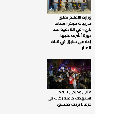
وزارة الإعلام تعلق
تدريبات مركز «ستاند
باي» في اللاذقية بعد
دورة أشرف عليها
إعلامي سابق في قناة
المنار
قتلى وجرحى بانفجار
استهدف حافلة ركاب في
جرمانا بريف دمشق