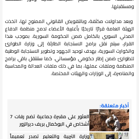
ومستقبلها.
وبعد مداولات مكثفة، وبالتفويض القانوني الممنوح لها، اتخذت
الهيئة العامة قرارًا تاريخيًا بأغلبية الأعضاء لدمج منظمة الدفاع
المدني السوري بالكامل ضمن الحكومة السورية. بموجب هذا
القرار، سيتم نقل برامج الاستجابة الطارئة إلى وزارة الطوارئ
والكوارث السورية، بهدف توحيد الجهود وتطوير الاستجابة الوطنية
للطوارئ ضمن إطار حكومي مؤسساتي. كما ستنتقل باقي برامج
المنظمة وملفات عملها، بما في ذلك ملفات العدالة والمحاسبة
والمناصرة، إلى الوزارات والهيئات المختصة.
أخبار متعلقة:
العثور على مقبرة جماعية تضم رفات 7
أشخاص في البوكمال بريف ديرالزور
وزارة التربية والتعليم تصدر تعميماً