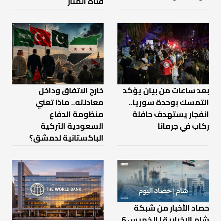
قناة المنار
بعد ساعات من بيان يؤكد
خارج الاتفاق وداخل
التمسك بوحدة سوريا..
معادلته.. ماذا تعني
انفجار يستهدف حافلة
منظومة الدفاع
ركاب في جرمانا
السعودية التركية
الباكستانية لدمشق؟
حصاد الأخبار من شبكة
شام الإخبارية | الخميس 6