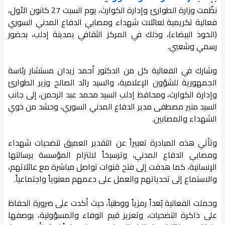
نظّمت وزارة الطوارئ وإدارة الكوارث، يوم السبت 27 كانون الأول،
فعالية تكريمية لعائلات شهداء ومصابي الدفاع المدني السوري
(الخوذ البيضاء)، وذلك في المركز الثقافي بمدينة إدلب، بحضور
رسمي وشعبي.
وشارك في الفعالية كل من الدكتور أحمد زيدان مستشار رئاسة
الجمهورية للشؤون الإعلامية، والسيد رائد الصالح وزير الطوارئ
وإدارة الكوارث، ومحافظ إدلب السيد محمد عبد الرحمن، إلى جانب
السيد منير مصطفى مدير الدفاع المدني السوري، وحشد من ذوي
الشهداء والمصابين.
وتأتي هذه المبادرة تعبيراً عن التقدير العميق لتضحيات شهداء
ومصابي الدفاع المدني، وترسيخاً لالتزام المؤسسة برسالتها
الإنسانية، كما هدفت إلى فتح قنوات تواصل مباشرة مع عائلاتهم،
والاستماع إلى تحدياتهم والعمل على دعمهم معنوياً واجتماعياً.
وحملت الفعالية بُعداً رمزياً ووطنياً، حيث أكدت على ضرورة الحفاظ
على ذاكرة التضحيات، وتعزيز قيم الوفاء والمسؤولية، بوصفها