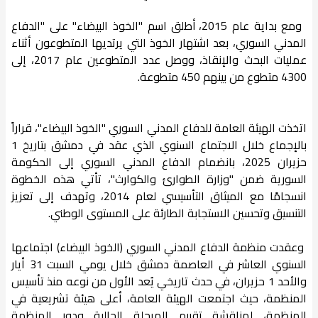
ومع بداية عام 2015، أطلق اسم "الخوذ البيضاء" على "الدفاع
المدني السوري، بعد اشتهار الخوذ التي يرتديها المتطوعون أثناء
عمليات البحث والإنقاذ، ووصل عدد المتطوعين عام 2017، إلى
4300 متطوع من بينهم 450 متطوعة.
اتخذت الهيئة العامة للدفاع المدني السوري "الخوذ البيضاء"، قراراً
بالإجماع خلال الاجتماع السنوي الذي عقد في دمشق بتاريخ 1
حزيران 2025، بانضمام الدفاع المدني السوري إلى الحكومة
السورية ضمن "وزارة الطوارئ والكوارث"، تأتي هذه الخطوة
انسجامًا مع الميثاق التأسيسي لعام 2014، وتهدف إلى تعزيز
التنسيق وتحسين الاستجابة الطارئة على المستوى الوطني.
وعقدت منظمة الدفاع المدني السوري (الخوذ البيضاء) اجتماعها
السنوي العاشر في العاصمة دمشق خلال يومي السبت 31 أيار
والأحد 1 حزيران، في حدث تاريخي يُعد الأول من نوعه منذ تأسيس
المنظمة، حيث اجتمعت الهيئة العامة، أعلى هيئة تشريعية في
المنظمة، لمناقشة تقييم المرحلة الحالية ودور المنظمة