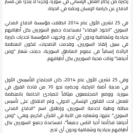
ركيزة من ركائز العمل الإنساني في سوريا، وجزءاً لا يتجزأ من مسار
الدفاع عن كرامة الإنسان وحقه في الحياة.
في 25 تشرين الأول عام 2014 انطلقت مؤسسة الدفاع المدني
السوري "الخوذ البيضاء" لمساعدة جميع السوريين بكل أطيافهم
بحيادية وشفافية ودون أي تحيز، واجهت المؤسسة تحديات كبيرة
في سبيل إنقاذ السوريين، وقدمت التضحيات، لتكون المنظمة
الرائدة إنسانياً في عموم المناطق السورية، حملت شعار "ومن
أحياها" ونالت محبة السوريين بكل أطيافهم.
وفي 25 تشرين الأول عام 2014، كان الاجتماع التأسيسي الأول
في مدينة أضنة التركية، وحضره نحو 70 من قادة الفرق في
سوريا، ووضع المجتمعون ميثاقاً للمبادئ الخاصة بالمنظمة
لتعمل تحت القانون الإنساني الدولي، وتم الاتفاق على تأسيس
مظلة وطنية لخدمة السوريين، وإطلاق اسم "الدفاع المدني
السوري" عليها، وشعاره من الآية في القرآن الكريم، وهي: "ومن
أحياها فكأنما أحيا الناس جميعاً"، لمساعدة جميع السوريين بكل
أطيافهم بحيادية وشفافية ودون أي تحيز.