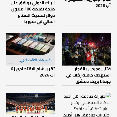
البنك الدولي يوافق على
آب 2026
منحة بقيمة 100 مليون
دولار لتحديث القطاع
المالي في سوريا
قتلى وجرحى بانفجار
تقرير شام الاقتصادي | 6
استهدف حافلة ركاب في
آب 2026
جرمانا بريف دمشق
اختبارات صادمة.. هل أصبح