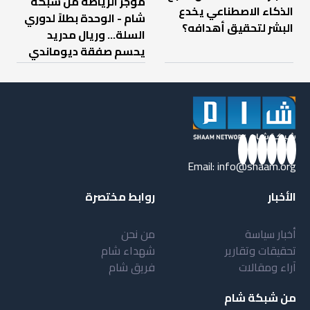
موجز الرياضة من شبكة
الذكاء الاصطناعي يخدع
شام - الوحدة بطلاً لدوري
البشر لتحقيق أهدافه؟
السلة... وريال مدريد
يحسم صفقة ديوماندي
Email:
info@shaam.org
الأخبار
روابط مختصرة
أخبار سياسة
من نحن
تحقيقات وتقارير
شهداء شام
آراء ومقالات
فريق شام
من شبكة شام