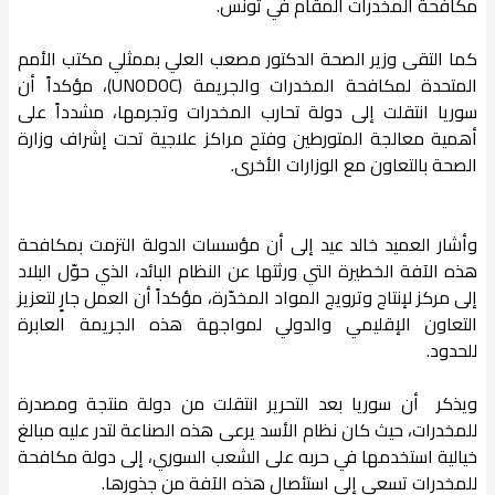
مكافحة المخدرات المقام في تونس.
كما التقى وزير الصحة الدكتور مصعب العلي بممثلي مكتب الأمم
المتحدة لمكافحة المخدرات والجريمة (UNODOC)، مؤكداً أن
سوريا انتقلت إلى دولة تحارب المخدرات وتجرمها، مشدداً على
أهمية معالجة المتورطين وفتح مراكز علاجية تحت إشراف وزارة
الصحة بالتعاون مع الوزارات الأخرى.
وأشار العميد خالد عيد إلى أن مؤسسات الدولة التزمت بمكافحة
هذه الآفة الخطيرة التي ورثتها عن النظام البائد، الذي حوّل البلاد
إلى مركز لإنتاج وترويج المواد المخدّرة، مؤكداً أن العمل جارٍ لتعزيز
التعاون الإقليمي والدولي لمواجهة هذه الجريمة العابرة
للحدود.
ويذكر أن سوريا بعد التحرير انتقلت من دولة منتجة ومصدرة
للمخدرات، حيث كان نظام الأسد يرعى هذه الصناعة لتدر عليه مبالغ
خيالية استخدمها في حربه على الشعب السوري، إلى دولة مكافحة
للمخدرات تسعى إلى استئصال هذه الآفة من جذورها.