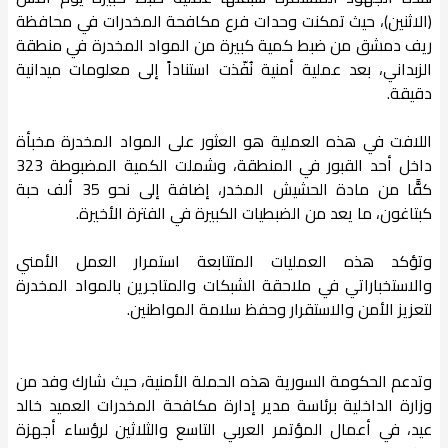
(الاثنين)، حيث تمكنت وحدات فرع مكافحة المخدرات في محافظة
ريف دمشق من ضبط كمية كبيرة من المواد المخدرة في منطقة
الزبداني، بعد عملية أمنية نُفّذت استناداً إلى معلومات ميدانية
دقيقة.
اللافت في هذه العملية هو العثور على المواد المخدرة مخبأة
داخل أحد القبور في المنطقة، وشملت الكمية المضبوطة 323
كفًّا من مادة الحشيش المخدر، إضافة إلى نحو 35 ألف حبة
كبتاغون، ما يعد من الضبطيات الكبيرة في الفترة الأخيرة.
وتؤكد هذه العمليات المتتابعة استمرار العمل الأمني
والاستخباراتي في ملاحقة الشبكات والمتاجرين بالمواد المخدرة
لتعزيز الأمن والاستقرار وحفظ سلامة المواطنين.
​وتدعم الحكومة السورية هذه الحملة الأمنية، حيث شارك وفد من
وزارة الداخلية برئاسة مدير إدارة مكافحة المخدرات العميد خالد
عيد، في أعمال المؤتمر العربي التاسع والثلاثين لرؤساء أجهزة