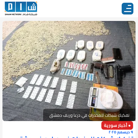
تفكيك شبكات للمخدرات في درعا وريف دمشق
● أخبار سورية
٩ ديسمبر ٢٠٢٥