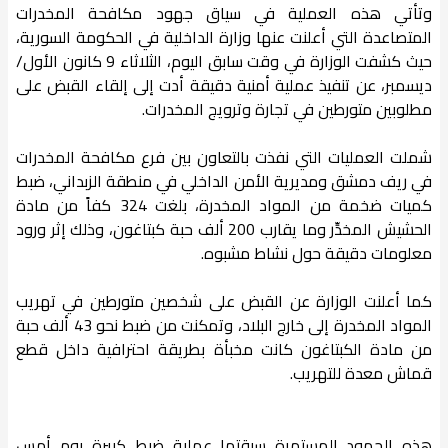
​وتأتي هذه العملية في سياق جهود مكافحة المخدرات
المتصاعدة التي أعلنت عنها وزارة الداخلية في الحكومة السورية،
حيث كشفت الوزارة في وقت سابق اليوم، الثلاثاء 9 كانون الأول/
ديسمبر، عن تنفيذ عملية أمنية دقيقة أدت إلى إلقاء القبض على
مطلوبين متورطين في تجارة وترويج المخدرات.
شملت العمليات التي نفذت بالتعاون بين فرع مكافحة المخدرات
في ريف دمشق ومديرية الأمن الداخلي في منطقة الزبداني، ضبط
كميات ضخمة من المواد المخدرة، بلغت 324 كفاً من مادة
الحشيش المخدِّر وما يقارب 200 ألف حبة كبتاغون، وذلك إثر ورود
معلومات دقيقة حول نشاط مشبوه.
كما أعلنت الوزارة عن القبض على شخصين متورطين في تهريب
المواد المخدرة إلى خارج البلاد، وتمكنت من ضبط نحو 43 ألف حبة
من مادة الكبتاغون كانت مخبأة بطريقة احترافية داخل قطع
قماش معدة للتهريب.
​هذه الجهود المستمرة سبقتها عملية ضبط كبيرة يوم أمس