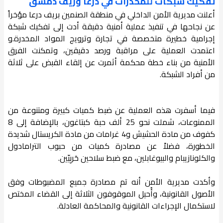
تفكيك شبكات للمخدرات في درعا وريف دمشق
أعلنت مديرية الأمن الداخلي في منطقة الصنمين بريف درعا مؤخراً
عن نجاحها في تنفيذ عملية أمنية دقيقة أدت إلى تفكيك شبكة
إجرامية خطيرة متخصصة في تجارة وترويج المواد المخدرة.و
اعتمدت العملية على مراقبة ورصد دقيقين، وتمكنت الفرق
الأمنية من بناء خطة محكمة أثمرت عن إلقاء القبض على ثلاثة
من أفراد الشبكة.
فيما أسفرت هذه العملية عن ضبط كميات كبيرة ومتنوعة من
الممنوعات، شملت نحو 25 ألف حبة كبتاغون، بالإضافة إلى 8
كفوف من مادة الحشيش و4 غرامات من مادة الكريستال شديدة
الخطورة، فضلاً عن مصادرة كميات من حبوب الترامادول
والكلونازيبام والبيوغابلين، مع ضبط سلاحين حَربِيّين.
وأكدت مديرية الأمن أنه تم مصادرة جميع المضبوطات وفق
الأصول القانونية، وأُحيل الموقوفون الثلاثة إلى القضاء المختص
لاستكمال الإجراءات القانونية والمحاكمة العادلة.