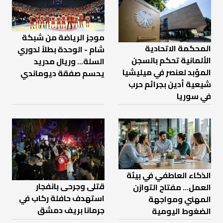
موجز الرياضة من شبكة
المحكمة الاتحادية
شام - الوحدة بطلاً لدوري
الألمانية تحكم بالسجن
السلة... وريال مدريد
المؤبد لعنصر في ميليشيا
يحسم صفقة ديوماندي
شيعية أدين بجرائم حرب
في سوريا
الذكاء العاطفي في بيئة
قتلى وجرحى بانفجار
العمل… مفتاح التوازن
استهدف حافلة ركاب في
المهني ومواجهة
جرمانا بريف دمشق
الضغوط اليومية