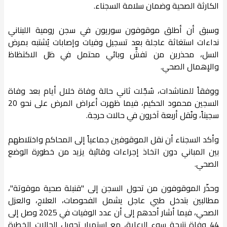
الكارثة الصحية وضمان سلامة السجناء.
وسبق أن أطلق موقوفون سوريون في سجن رومية اللبناني
نداءات استغاثة عاجلة بعد تسجيل وفيات وإصابات يُشتبه بمرض
السل، محذرين من تفشٍّ وبائي محتمل في ظل الاكتظاظ
والإهمال الصحي.
ووفقاً للمناشدات، سُجّلت ثاني حالة وفاة خلال أيام بعد وفاة
السجين محمود الحكيم، فيما ظهرت أعراض المرض على نحو 20
سجيناً، ونُقل أربعة آخرون في حالات حرجة.
وأكد السجناء أن نقل الموقوفين جماعياً إلى المحاكم واختلاطهم
بين المباني دون اتخاذ إجراءات وقائية يزيد من خطورة الوضع
الصحي.
وحذّر الموقوفون من تحول السجن إلى "قنبلة صحية موقوتة"،
مطالبين بتدخل طبي عاجل يشمل الفحوصات، العلاج، والعزل
الصحي، فيما أشار أحدهم إلى أن عدد الوفيات في 2025 وصل إلى
44 وفاة نتيجة سوء الرعاية، مع استمرار تحويل الحالات الخطرة