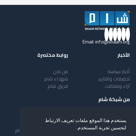
Email:
info@shaam.org
الأخبار
روابط مختصرة
أخبار سياسة
من نحن
تحقيقات وتقارير
شهداء شام
آراء ومقالات
فريق شام
من شبكة شام
أهداف شبكة شام
بنية شبكة شام
يستخدم هذا الموقع ملفات تعريف الارتباط
خدمات شبكة شام
مقدمة عن شبكة شام
لتحسين تجربة المستخدم.
المستفيدون من الشبكة
نظام العمل في شبكة شام