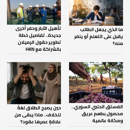
تأهيل الآبار وحفر أخرى
ما الذي يجعل الطالب
جديدة.. تفاصيل خطة
يقبل على التعلم أو ينفر
تطوير حقول الرميلان
منه؟
بالشراكة مع HKN
الفستق الحلبي السوري..
حين يصبح الطلاق لغةً
محصول بطعم عريق
للخلاف.. ماذا يبقى من
ومكانة عالمية
علاقةٍ عمرها عقود؟