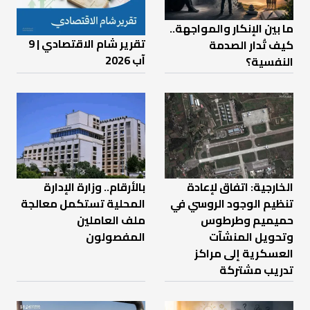
ما بين الإنكار والمواجهة..
تقرير شام الاقتصادي | 9
كيف تُدار الصدمة
آب 2026
النفسية؟
الخارجية: اتفاق لإعادة
بالأرقام.. وزارة الإدارة
تنظيم الوجود الروسي في
المحلية تستكمل معالجة
حميميم وطرطوس
ملف العاملين
وتحويل المنشآت
المفصولون
العسكرية إلى مراكز
تدريب مشتركة