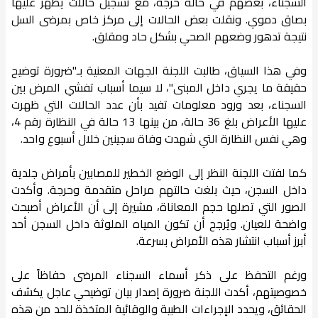
السجناء، بعضهم في حالة حرجة، مع تسجيل حالات يظهر عليها
بصاق دموي. ونقلت بعض الحالات إلى مركز خاص بمرضى السل
نتيجة تدهور وضعهم الصحي بشكل حاد ومقلق.
وفي هذا السياق، طالبت اللجنة الجهات المعنية بـ"ضرورة توضيح
حقيقة ما يجري داخل المبنى"، لا سيما أسباب تفشي المرض بين
السجناء، بعد ورود معلومات تفيد بأن عدد الحالات التي ظهرت
عليها الأعراض بلغ 36 حالة، من بينها 13 حالة في النظارة رقم 4،
وهي نفس النظارة التي شهدت وفاة سجينين خلال أسبوع واحد.
كما لفتت اللجنة النظر إلى الوضع الخطير للمصابين بأمراض جلدية
داخل السجن، حيث بلغت حالتهم مراحل متقدمة وحرجة. وأكدت
الصور التي تصلها حجم المعاناة، مشيرة إلى أن الأعراض أصبحت
واضحة للعيان. ويُرجح أن تكون المياه الملوثة داخل السجن أحد
أبرز أسباب انتشار هذه الأمراض بسرعة.
ورغم التحفظ على ذكر أسماء السجناء المرضى حفاظاً على
خصوصيتهم، أكدت اللجنة ضرورة إصدار بيان توضيحي عاجل يكشف
الحقائق، ويحدد الإجراءات الطبية والوقائية المتخذة للحد من هذه