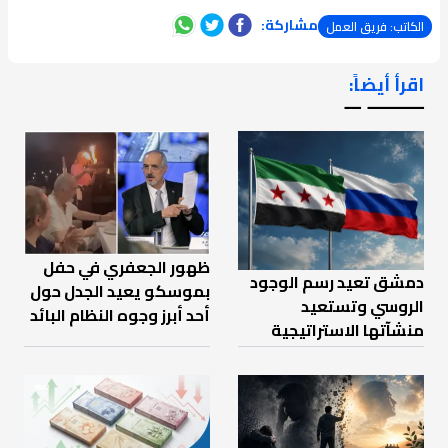
مشاركة:
الكاتب: فريق العمل
اقرأ أيضاً:
ـــــــ ــ
ظهور الجعفري في حفل
دمشق تعيد رسم الوجود
بموسكو يعيد الجدل حول
الروسي وتستعيد
أحد أبرز وجوه النظام البائد
منشآتها الاستراتيجية