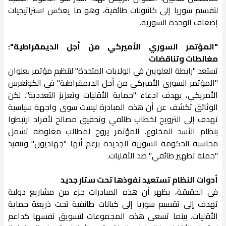
لتقسيم سوريا إلى كانتونات طائفية، وهو ما يعكس استراتيجيات
إضعاف الوحدة السورية.
"المؤتمر السوري الأميركي من أجل الديمقراطية":
مغالطات وتناقضات
تستعد "رابطة العلويين في الولايات المتحدة" لتنظيم مؤتمر بعنوان
"المؤتمر السوري الأميركي من أجل الديمقراطية" في الكونغرس
الأمريكي، بهدف ادعاء "حماية الأقليات وتعزيز التعددية". لكن
الوثائق تكشف عن أن هذه المبادرة ليست سوى واجهة سياسية
تهدف إلى الترويج لخطاب طائفي وتحقيق مصالح لأفراد ارتبطوا
بنظام الأسد المخلوع. المؤتمر يروج لمطالب مغلوطة تشمل
محاسبة الحكومة السورية الجديدة بزعم أنها "جهاديون" وتنفيذ
"حملة تطهير طائفي" ضد الأقليات.
أدوات النظام تستعيد نفوذها تحت ستار جديد
في الحقيقة، يظهر أن هذه المبادرات جزء من مشاريع دولية
تهدف إلى تقسيم سوريا إلى كيانات طائفية تحت ذريعة حماية
الأقليات. بينما تسعى هذه المجموعات لتسويق نفسها كداعم