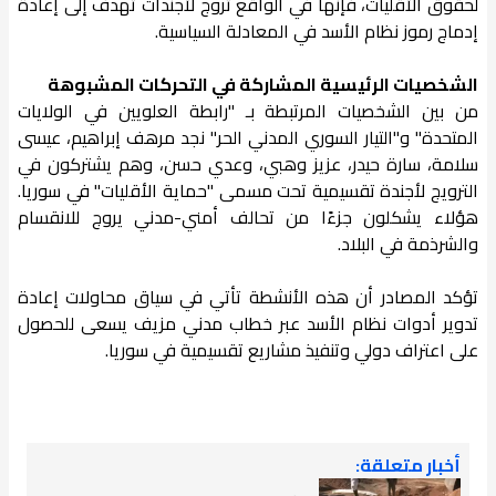
لحقوق الأقليات، فإنها في الواقع تروج لأجندات تهدف إلى إعادة
إدماج رموز نظام الأسد في المعادلة السياسية.
الشخصيات الرئيسية المشاركة في التحركات المشبوهة
من بين الشخصيات المرتبطة بـ "رابطة العلويين في الولايات
المتحدة" و"التيار السوري المدني الحر" نجد مرهف إبراهيم، عيسى
سلامة، سارة حيدر، عزيز وهبي، وعدي حسن، وهم يشتركون في
الترويج لأجندة تقسيمية تحت مسمى "حماية الأقليات" في سوريا.
هؤلاء يشكلون جزءًا من تحالف أمني-مدني يروج للانقسام
والشرذمة في البلاد.
تؤكد المصادر أن هذه الأنشطة تأتي في سياق محاولات إعادة
تدوير أدوات نظام الأسد عبر خطاب مدني مزيف يسعى للحصول
على اعتراف دولي وتنفيذ مشاريع تقسيمية في سوريا.
أخبار متعلقة: