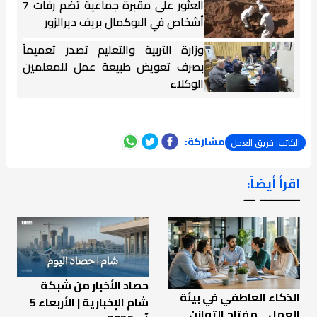
العثور على مقبرة جماعية تضم رفات 7
أشخاص في البوكمال بريف ديرالزور
وزارة التربية والتعليم تصدر تعميماً
بصرف تعويض طبيعة عمل للمعلمين
الوكلاء
مشاركة:
الكاتب: فريق العمل
اقرأ أيضاً:
ـــــــ ــ
حصاد الأخبار من شبكة
الذكاء العاطفي في بيئة
شام الإخبارية | الأربعاء 5
العمل… مفتاح التوازن