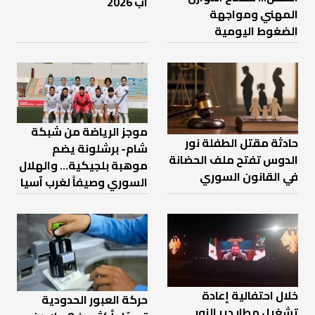
آب 2026
المهني ومواجهة
الضغوط اليومية
موجز الرياضة من شبكة
حادثة مقتل الطفلة نور
شام- برشلونة يضم
الدوس تفتح ملف الحضانة
موهبة بلجيكية... والهلال
في القانون السوري
السوري وصيفاً لغرب آسيا
خلال احتفالية إعادة
حركة العبور الحدودية
تشغيل مطار دير الزور ..