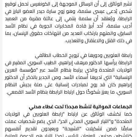
تشير الوثائق إلى أن الرسائل الموجهة إلى الكونغرس تحمل توقيع
شخص يُدعى عيسى سلامة، وهو زوج سارة حيدر العضو البارز في
الرابطة. ويُعتقد أن سلامة ينتمي إلى عائلة مقربة من العميد
أديب سلامة، أحد أبرز قادة المخابرات الجوية في نظام الأسد
السابق، والمتهم بارتكاب العديد من انتهاكات حقوق الإنسان، بما
في ذلك القتل والاعتقال والتعذيب.
رابطة العلويين ودورها في ترويج الخطاب الطائفي
الرابطة يرأسها الدكتور مرهف إبراهيم، الطبيب السوري المقيم في
الولايات المتحدة والذي يرتبط بنظام الأسد عبر "مؤسسة العرين
الإنسانية" التي تديرها أسماء الأسد. ومن الجدير بالذكر أن الدكتور
إبراهيم كان قد روج لمبادرات إنسانية على صلة بجيش النظام
السوري، ما يعزز شكوكًا حول ارتباط الرابطة بنظام الأسد القمعي.
الجماعات الموالية تنشط مجددًا تحت غطاء مدني
كما تكشف الوثائق عن ارتباط "رابطة العلويين في الولايات
المتحدة" و"التيار السوري المدني الحر"، الذي يضم شخصيات عملت
سابقًا ضمن تشكيلات "الشبيحة" ويعيدون تقديم أنفسهم
كناشطين مدنيين. العنوان الرئيس لهذا التيار هو الدعوة العلنية