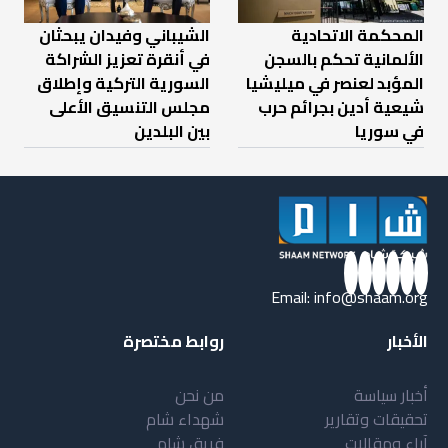
المحكمة الاتحادية
الشيباني وفيدان يبحثان
الألمانية تحكم بالسجن
في أنقرة تعزيز الشراكة
المؤبد لعنصر في ميليشيا
السورية التركية وإطلاق
شيعية أدين بجرائم حرب
مجلس التنسيق الأعلى
في سوريا
بين البلدين
Email:
info@shaam.org
الأخبار
روابط مختصرة
أخبار سياسة
من نحن
تحقيقات وتقارير
شهداء شام
آراء ومقالات
فريق شام