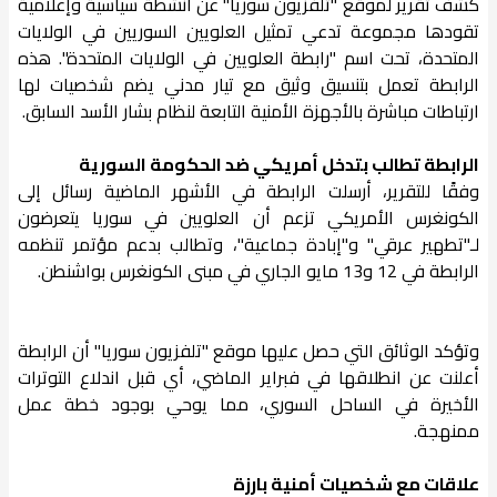
كشف تقرير لموقع "تلفزيون سوريا" عن أنشطة سياسية وإعلامية
تقودها مجموعة تدعي تمثيل العلويين السوريين في الولايات
المتحدة، تحت اسم "رابطة العلويين في الولايات المتحدة". هذه
الرابطة تعمل بتنسيق وثيق مع تيار مدني يضم شخصيات لها
ارتباطات مباشرة بالأجهزة الأمنية التابعة لنظام بشار الأسد السابق.
الرابطة تطالب بتدخل أمريكي ضد الحكومة السورية
وفقًا للتقرير، أرسلت الرابطة في الأشهر الماضية رسائل إلى
الكونغرس الأمريكي تزعم أن العلويين في سوريا يتعرضون
لـ"تطهير عرقي" و"إبادة جماعية"، وتطالب بدعم مؤتمر تنظمه
الرابطة في 12 و13 مايو الجاري في مبنى الكونغرس بواشنطن.
وتؤكد الوثائق التي حصل عليها موقع "تلفزيون سوريا" أن الرابطة
أعلنت عن انطلاقها في فبراير الماضي، أي قبل اندلاع التوترات
الأخيرة في الساحل السوري، مما يوحي بوجود خطة عمل
ممنهجة.
علاقات مع شخصيات أمنية بارزة