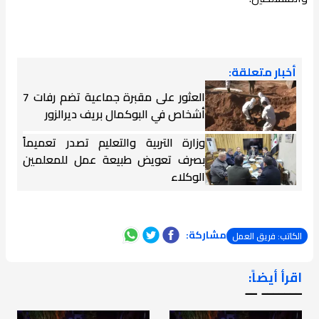
أخبار متعلقة:
العثور على مقبرة جماعية تضم رفات 7
أشخاص في البوكمال بريف ديرالزور
وزارة التربية والتعليم تصدر تعميماً
بصرف تعويض طبيعة عمل للمعلمين
الوكلاء
مشاركة:
الكاتب: فريق العمل
اقرأ أيضاً:
ـــــــ ــ