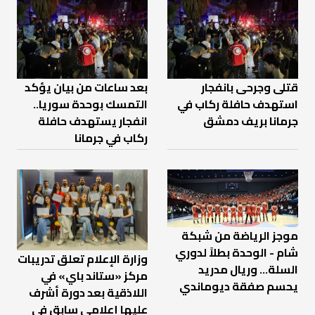
قتلى وجرحى بانفجار
بعد ساعات من بيان يؤكد
استهدف حافلة ركاب في
التمسك بوحدة سوريا..
جرمانا بريف دمشق
انفجار يستهدف حافلة
ركاب في جرمانا
موجز الرياضة من شبكة
شام - الوحدة بطلاً لدوري
وزارة الإعلام تعلق تدريبات
السلة... وريال مدريد
مركز «ستاند باي» في
يحسم صفقة ديوماندي
اللاذقية بعد دورة أشرف
عليها إعلامي سابق في