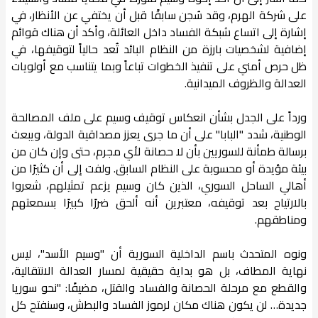
على شركة الهرم، وقد سُجن سابقًا قبل أن يختفي عن الأنظار، في
إشارة إلى اتساع شبكة الفساد داخل العائلة، وأكد أن هناك قوائم
إضافية لشخصيات بارزة من النظام البائد تُعد حالياً لتوقيفها، في
ظل حرص أمني على تنفيذ الخطوات تباعاً وبما يتناسب مع أولويات
العدالة والظروف الميدانية.
ورداً على الجدل بشأن انعكاس توقيف وسيم على ملف المصالحة
الوطنية، شدد "البابا" على أن ما جرى يعزز مصداقية الدولة، ويبعث
برسالة طمأنة للسوريين بأن لا حصانة لأي مجرم، حتى وإن كان من
بيئة مؤيدة أو محسوبة على النظام السابق. ولفت إلى أن كثيرًا من
أهالي الساحل السوري، الذين كان وسيم يزعم تمثيلهم، شعروا
بالارتياح بعد توقيفه، معتبرين أنه ألحق ضررًا كبيرًا بسمعتهم
ومناطقهم.
ونوه المتحدث باسم الداخلية السورية أن "وسيم الأسد"، ليس
نهاية المطاف، بل هو بداية حقيقية لمسار العدالة الانتقالية،
والقطع مع مرحلة الحصانة والفساد والقتل، مضيفًا: "نحو سوريا
جديدة… لن يكون هناك مكان لرموز الفساد والبطش، وسنفتح كل