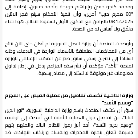
ومحمد كنجو حسن وإبراهيم حويجة وأحمد حسون، إضافة إلى
"80 مجرم حرب" آخرين، وأن تنفيذ الأحكام سيتم فجر الاثنين
08.12.2025 بالتزامن مع الذكرى الأولى لسقوط النظام، هو ادعاء
ملفّق ولا أساس له من الصحة.
وأوضحت المنصة أن وزارة العدل السورية لم تُعلن حتى الآن نتائج
أي من المحاكمات المتعلقة بالأسماء الواردة في الادعاء، وذلك
استناداً إلى تصريح رسمي سابق صدر عن المكتب الإعلامي للوزارة
لمنصة "تأكد"، مؤكدة أن نشر هذه المزاعم يدخل في إطار تداول
معلومات غير موثوقة لا تستند إلى مصادر رسمية.
وزارة الداخلية تكشف تفاصيل من عملية القبض على المجرم
"وسيم الأسد"
سبق أن كشف المتحدث باسم وزارة الداخلية السورية، "نور الدين
البابا"، عن تفاصيل حول العملية الأمنية التي أفضت إلى توقيف
"وسيم بديع الأسد"، أحد أبرز رموز النظام البائد والمتهم بتهم
جسيمة تتعلق بتجارة المخدرات والفساد وارتكاب انتهاكات ضد