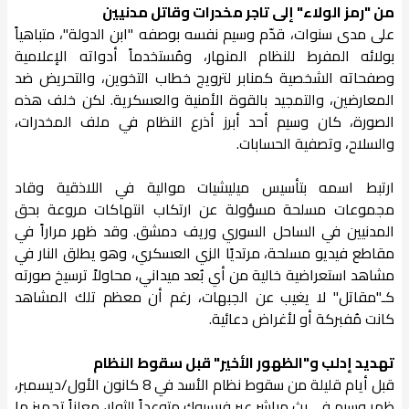
من "رمز الولاء" إلى تاجر مخدرات وقاتل مدنيين
على مدى سنوات، قدّم وسيم نفسه بوصفه "ابن الدولة"، متباهياً
بولائه المفرط للنظام المنهار، ومُستخدماً أدواته الإعلامية
وصفحاته الشخصية كمنابر لترويج خطاب التخوين، والتحريض ضد
المعارضين، والتمجيد بالقوة الأمنية والعسكرية. لكن خلف هذه
الصورة، كان وسيم أحد أبرز أذرع النظام في ملف المخدرات،
والسلاح، وتصفية الحسابات.
ارتبط اسمه بتأسيس ميليشيات موالية في اللاذقية وقاد
مجموعات مسلحة مسؤولة عن ارتكاب انتهاكات مروعة بحق
المدنيين في الساحل السوري وريف دمشق. وقد ظهر مراراً في
مقاطع فيديو مسلحة، مرتديًا الزي العسكري، وهو يطلق النار في
مشاهد استعراضية خالية من أي بُعد ميداني، محاولاً ترسيخ صورته
كـ"مقاتل" لا يغيب عن الجبهات، رغم أن معظم تلك المشاهد
كانت مُفبركة أو لأغراض دعائية.
تهديد إدلب و"الظهور الأخير" قبل سقوط النظام
قبل أيام قليلة من سقوط نظام الأسد في 8 كانون الأول/ديسمبر،
ظهر وسيم في بث مباشر عبر فيسبوك متوعداً الثوار، معلناً تجهيز ما