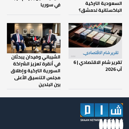
السعودية التركية
في سوريا
الباكستانية لدمشق؟
الشيباني وفيدان يبحثان
تقرير شام الاقتصادي | 6
في أنقرة تعزيز الشراكة
آب 2026
السورية التركية وإطلاق
مجلس التنسيق الأعلى
بين البلدين