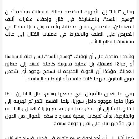
وقال "البابا" إن الأجهزة المختصة تمتلك تسجيلات موثقة تُدين
"وسيم الأسد"، بالمشاركة في قتل وإخفاء عشرات آلاف
المعتقلين، خاصة في سجن صيدنايا، وأنه مارس دورًا قياديًا في
التحريض على العنف والانخراط في عمليات القتال إلى جانب
ميليشيات النظام البائد.
وشدد المتحدث على أن توقيف "وسيم الأسد"، ليس اعتقالًا سياسيًا
أو إجراءًا تعسفيًا، بل عملية قانونية كاملة تستند إلى معايير
العدالة، مؤكدًا أن الدولة الجديدة لا تسمح بوجود أي شخص
فوق القانون، مهما كانت خلفيته أو ارتباطاته السابقة.
وفي ما يتعلق بالأموال التي جمعها وسيم، قال البابا إن جزءًا
كبيرًا منها موجود داخل سوريا، بينما القسم الآخر تم تهريبه إلى
الخارج، لافتًا إلى أن الحكومة السورية، عبر وزارات العدل والداخلية
والخارجية، بدأت تحركات رسمية لاسترداد هذه الأموال من الدول
التي جمّدتها بناء على تقارير دولية سابقة.
كما أشار إلى أن أحد إخوة وسيم متورط في قضايا فساد واستيلاء