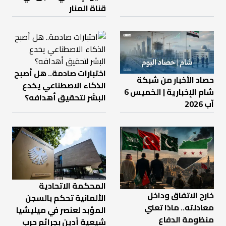
قناة المنار
اختبارات صادمة.. هل أصبح
حصاد الأخبار من شبكة
الذكاء الاصطناعي يخدع
شام الإخبارية | الخميس 6
البشر لتحقيق أهدافه؟
آب 2026
المحكمة الاتحادية
خارج الاتفاق وداخل
الألمانية تحكم بالسجن
معادلته.. ماذا تعني
المؤبد لعنصر في ميليشيا
منظومة الدفاع
شيعية أدين بجرائم حرب