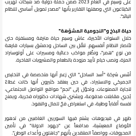
على وسيم في العام 2023 ضمن حملة دولية ضد شبكات تهريب
الكبتاغون التي وصفتها التقارير بأنها "مصدر تمويل أساسي للنظام
البائد".
حياة البذخ و"النجومية المشوّهة"
خلال السنوات الأخيرة، عاش وسيم حياة مترفة ومستفزة حتى
لأنصار النظام أنفسهم. تنقّل بين الساحل ودمشق بسيارات فارهة
من نوع "همر"، ونظّم مواكب دعائية ومسيرات على أوتوستراد
المزة، ونصب خيام تأييد مزودة بالطعام والمشروبات الفاخرة.
أسّس شركة "أسد الساحل" التي زعم أنها متخصصة في التخليص
الجمركي والاستيراد، في حين يعتقد كثيرون أنها كانت غطاءً
لتجارة الممنوعات. وتحوّل إلى "نجم" مواقع التواصل الاجتماعي،
يُجري مقابلات مدفوعة، ويشتري شهادات دكتوراه فخرية، ويمنح
نفسه ألقاباً وطنية، في استعراض فجّ للمال والنفوذ.
ظهر في فيديوهات يشتم فيها السوريين الغاضبين من تدهور
الأوضاع المعيشية، مدافعاً عن "جهود الدولة" في تأمين
المحروقات، وواصفاً المنتقدين بأنهم "جاهلون وأعداء الوطن".