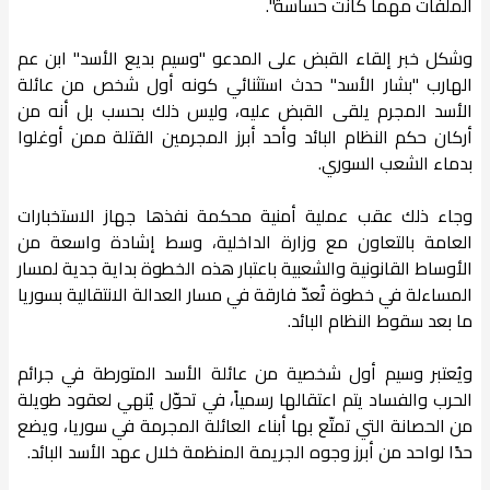
الملفات مهما كانت حساسة".
وشكل خبر إلقاء القبض على المدعو "وسيم بديع الأسد" ابن عم
الهارب "بشار الأسد" حدث استثنائي كونه أول شخص من عائلة
الأسد المجرم يلقى القبض عليه، وليس ذلك بحسب بل أنه من
أركان حكم النظام البائد وأحد أبرز المجرمين القتلة ممن أوغلوا
بدماء الشعب السوري.
وجاء ذلك عقب عملية أمنية محكمة نفذها جهاز الاستخبارات
العامة بالتعاون مع وزارة الداخلية، وسط إشادة واسعة من
الأوساط القانونية والشعبية باعتبار هذه الخطوة بداية جدية لمسار
المساءلة في خطوة تُعدّ فارقة في مسار العدالة الانتقالية بسوريا
ما بعد سقوط النظام البائد.
ويُعتبر وسيم أول شخصية من عائلة الأسد المتورطة في جرائم
الحرب والفساد يتم اعتقالها رسمياً، في تحوّل يُنهي لعقود طويلة
من الحصانة التي تمتّع بها أبناء العائلة المجرمة في سوريا، ويضع
حدًا لواحد من أبرز وجوه الجريمة المنظمة خلال عهد الأسد البائد.