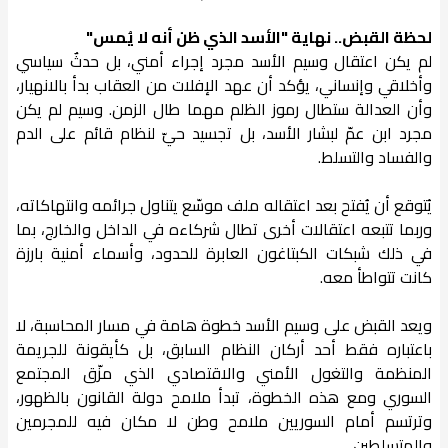
لحظة القبض.. نهاية "الأسد الذي ظن أنه لا يُمس"
لم يكن اعتقال وسيم الأسد مجرد إجراء أمني، بل حدثٌ سياسي
وأخلاقي وإنساني، يؤكد أن عهد الإفلات من العقاب بدأ بالانهيار،
وأن العدالة ستطال رموز الظلم مهما طال الزمن. وسيم لم يكن
مجرد ابن عمّ لبشار الأسد، بل تجسيد حيّ لنظام قائم على الدم
والفساد والتسلط.
يُتوقع أن يُفتح بعد اعتقاله ملف موسّع يتناول جرائمه وانتهاكاته،
وربما تتبعه اعتقالات أخرى تطال شركاءه في الداخل والخارج، بما
في ذلك شبكات الكبتاغون العابرة للحدود، وأسماء أمنية بارزة
كانت تتواطأ معه.
ويعد القبض على وسيم الأسد خطوة هامة في مسار المحاسبة، لا
باعتباره فقط أحد أركان النظام السابق، بل كأيقونة للجريمة
المنظمة والتغول الأمني والاقتصادي الذي مزّق المجتمع
السوري ومع هذه الخطوة، تبدأ ملامح دولة القانون بالظهور،
وترتسم أمام السوريين ملامح وطن لا مكان فيه للمجرمين
والمتسلطين.