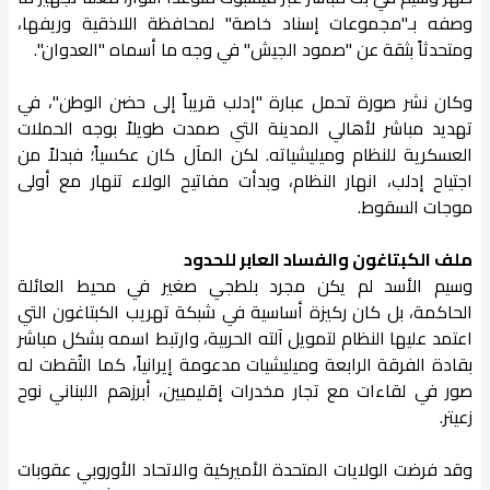
وصفه بـ"مجموعات إسناد خاصة" لمحافظة اللاذقية وريفها،
ومتحدثاً بثقة عن "صمود الجيش" في وجه ما أسماه "العدوان".
وكان نشر صورة تحمل عبارة "إدلب قريباً إلى حضن الوطن"، في
تهديد مباشر لأهالي المدينة التي صمدت طويلاً بوجه الحملات
العسكرية للنظام وميليشياته. لكن المآل كان عكسياً؛ فبدلاً من
اجتياح إدلب، انهار النظام، وبدأت مفاتيح الولاء تنهار مع أولى
موجات السقوط.
ملف الكبتاغون والفساد العابر للحدود
وسيم الأسد لم يكن مجرد بلطجي صغير في محيط العائلة
الحاكمة، بل كان ركيزة أساسية في شبكة تهريب الكبتاغون التي
اعتمد عليها النظام لتمويل آلته الحربية، وارتبط اسمه بشكل مباشر
بقادة الفرقة الرابعة وميليشيات مدعومة إيرانياً، كما التُقطت له
صور في لقاءات مع تجار مخدرات إقليميين، أبرزهم اللبناني نوح
زعيتر.
وقد فرضت الولايات المتحدة الأميركية والاتحاد الأوروبي عقوبات