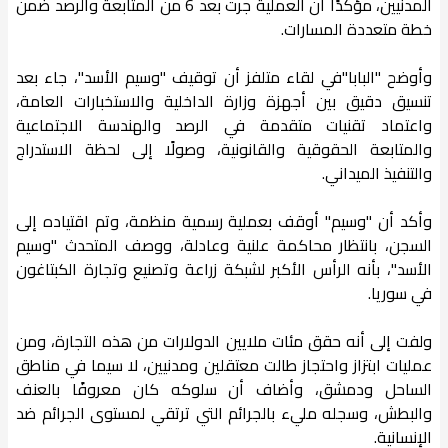
المدنيين، مؤكدًا أن العملية جرت بعد 6 من المتابعة والرصد ضمن
خطة متعددة المسارات.
وأوضح "البابا"في لقاء متلفز أن توقيف "وسيم الأسد"، جاء بعد
تنسيق دقيق بين أجهزة وزارة الداخلية والاستخبارات العامة،
واعتماد تقنيات متقدمة في الرصد والهندسة الاجتماعية
والمتابعة الحقوقية والقانونية، وصولًا إلى لحظة الاستدراج
والتنفيذ الميداني.
وأكد أن "وسيم" أوقف بعملية رسمية منظمة، وتم اقتياده إلى
السجن، بانتظار محاكمة علنية وعادلة، ووصف المتحدث "وسيم
الأسد"، بأنه الرأس الأكبر لشبكة زراعة وتصنيع وتجارة الكبتاغون
في سوريا.
ولفت إلى أنه حقق مئات ملايين الدولارات من هذه التجارة، ومن
عمليات ابتزاز واحتجاز طالت معتقلين ومدنيين، لا سيما في مناطق
الساحل ودمشق، وأضاف أن سلوكه كان معروفًا بالعنف
والبطش، وسجله مليء بالجرائم التي ترتقي لمستوى الجرائم ضد
الإنسانية.