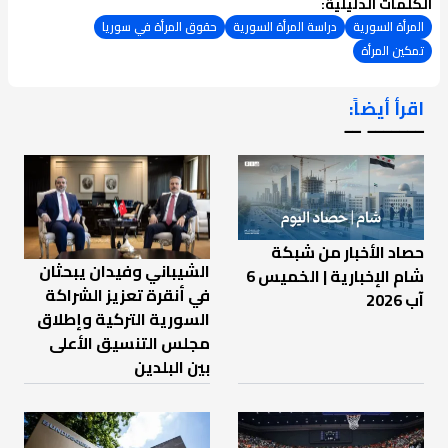
الكلمات الدليلية:
المرأة السورية
دراسة المرأة السورية
حقوق المرأة في سوريا
تمكين المرأة
اقرأ أيضاً:
ـــــــ ــ
حصاد الأخبار من شبكة
الشيباني وفيدان يبحثان
شام الإخبارية | الخميس 6
في أنقرة تعزيز الشراكة
آب 2026
السورية التركية وإطلاق
مجلس التنسيق الأعلى
بين البلدين