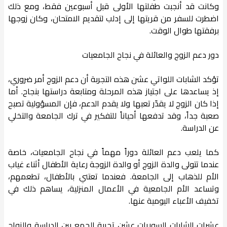
وكانت قد أنجبت طفلتها الأولى قبل أسبوعين فقط، ومع ذلك
اضطرت للسفر من قريتها إلى إدلب لتقديم الامتحان، وكان زوجها
برفقتها طوال الوقت.
دور دعم الزوج والعائلة في نجاح الجامعيات
تؤكد الشابات اللواتي عشن هذه التجربة أن دعم الزوج أمر ضروري،
إذ يساعدها على اجتياز هذه المرحلة ومتابعة دراستها بنجاح. أما
إذا كان الزوج لا يقدّر تعبها ولا يقدم الدعم، فإن المسؤولية تصبح
صعبة جداً، وقد تدفعها أحياناً للتفكير في ترك الجامعة والتخلي
عن الدراسة.
كما يلعب دعم العائلة دوراً مهماً في نجاح الجامعيات، خاصة
عندما تتولى والدة الزوج أو والدة الزوجة رعاية الأطفال أثناء غياب
الأم للذهاب إلى الجامعة. فعندما تعتني بالأطفال، تطعمهم،
وتساعد الأم الجامعية في الأعمال المنزلية، يساهم ذلك في
تخفيف الأعباء اليومية عنها.
عشرات الشابات السوريات عشن تجربة الجمع بين الدراسة والزواج