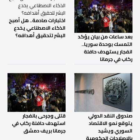
اختبارات صادمة.. هل أصبح
الذكاء الاصطناعي يخدع
البشر لتحقيق أهدافه؟
بعد ساعات من بيان يؤكد
التمسك بوحدة سوريا..
انفجار يستهدف حافلة
ركاب في جرمانا
صندوق النقد الدولي
قتلى وجرحى بانفجار
يتوقع نمو الاقتصاد
استهدف حافلة ركاب في
السوري ويشيد
جرمانا بريف دمشق
بالإصلاحات الحكومية