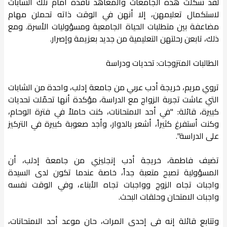
لقد شكّلت هذه الجامعات والمعاهد نافذة أمام تلك الشابات
لاستكمال تعليمهن، إلا أنهن في الوقت ذاته تحملن مهام
مضاعفة بين متطلبات الحياة الجامعية ومسؤوليات الأسرة. ومع
ذلك، تابعن رحلتهن التعليمية من جديد بعزيمة وإصرار.
الطالبات المتزوجات: تحديات ودراسة
تروي مريم، خريجة أدب عربي من جامعة إدلب، واحدة من الشابات
التي عاشت تجربة الزواج مع الدراسة، مؤكدة أنها تحمّلت تحديات
كبيرة، قائلة: "في أحد الامتحانات، كنت حاملاً في فترة الوحام،
وكنت أستفرغ كثيراً، أشعر بالدوار، وأجد صعوبة كبيرة في التركيز
على الدراسة".
تضيف فاطمة، خريجة أدب إنجليزي من جامعة إدلب، أن
المسؤولية تصبح متعبة جداً، خاصة عندما تكون لدى السيدة
واجبات تجاه الزوج وواجبات تجاه الأبناء، وفي الوقت نفسه
واجبات الامتحان وحلقات البحث.
وتتابع قائلة إنه في إحدى المرات، حان موعد أحد الامتحانات،