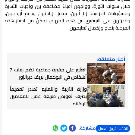
خلال سنوات الثورة، وواجهن أعباءً مضاعفة بين واجبات الأسرة
ومسؤوليات الدراسة. إلا أنهن، بفضل إرادتهن ودعم أزواجهن،
وقدرتهن على التوفيق بين هذه المهام، تمكنّ من اجتياز هذه
المرحلة بنجاح وإكمال تعليمهن.
أخبار متعلقة:
العثور على مقبرة جماعية تضم رفات 7
أشخاص في البوكمال بريف ديرالزور
وزارة التربية والتعليم تصدر تعميماً
بصرف تعويض طبيعة عمل للمعلمين
الوكلاء
مشاركة:
الكاتب: فريق العمل