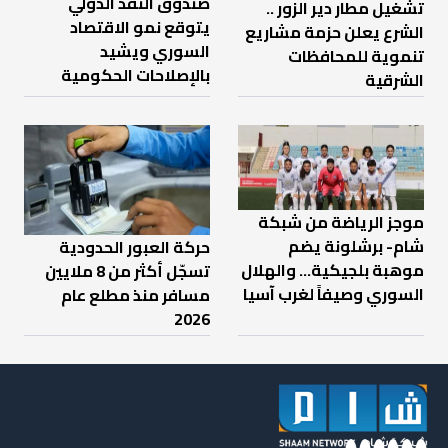
صندوق النقد الدولي
تشغيل مطار دير الزور ..
يتوقع نمو الاقتصاد
الشرع يعلن حزمة مشاريع
السوري ويشيد
تنموية للمحافظات
بالإصلاحات الحكومية
الشرقية
موجز الرياضة من شبكة
شام- برشلونة يضم
حركة العبور الحدودية
موهبة بلجيكية... والهلال
تسجّل أكثر من 8 ملايين
السوري وصيفاً لغرب آسيا
مسافر منذ مطلع عام
2026