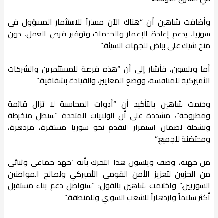
وأضافت شاهين أن “هناك الآن مساراً للاستثمار المسؤول في
سوريا، يدعم إعادة الإعمار والخدمات وتوفير فرص العمل، دون
منح شيك على بياض للجهات السيئة.”
أما ويلسون، فأشار إلى أن “هذه فرصة للمستثمرين والشركات
الأميركية للمنافسة، ووضع المعايير، والقيادة بشفافية.”
وختمت شاهين بالتأكيد أن “أدوات المحاسبة لا تزال قائمة
ومطروحة”، مشددة على أن الولايات المتحدة “ستظل منخرطة
ونشطة لضمان استمرار التقدم نحو سوريا مستقرة، مزدهرة،
ومحتضنة للجميع.”
من جهته، وصف ويلسون هذا التحرك بأنه “جهد جماعي وثنائي
من الحزبين لتعزيز الأمن القومي الأميركي ولصالح المواطنين
السوريين.” واختتمت شاهين بالقول: “سنواصل دعم بناء مستقبل
أكثر سلاماً وازدهاراً للشعب السوري وللمنطقة.”