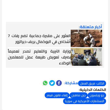
أخبار متعلقة:
العثور على مقبرة جماعية تضم رفات 7
أشخاص في البوكمال بريف ديرالزور
وزارة التربية والتعليم تصدر تعميماً
بصرف تعويض طبيعة عمل للمعلمين
الوكلاء
مشاركة:
الكاتب: فريق العمل
الكلمات الدليلية:
جو ويلسون
جين شاهين
إلغاء قانون قيصر
الاستثمارات الأمريكية في سوريا