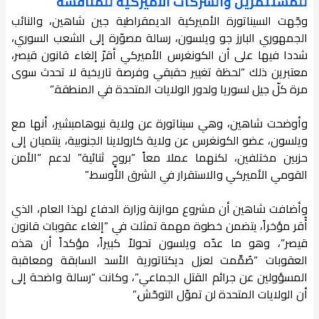
للمستثمرين والشركات الأميركية للمنافسة
وجّهت السيناتورة الأميركية الديمقراطية جين شاهين، والنائب
الجمهوري البارز جو ويلسون، رسالة مصوّرة إلى الشعب السوري،
شددا فيها على أن الكونغرس الأميركي أقرّ إلغاء قانون قيصر،
معتبرين ذلك “لحظة تغيير حقيقي وفرصة تاريخية لا تحدث سوى
مرة كلّ جيل لسوريا ولدور الولايات المتحدة في المنطقة.”
وأوضحت شاهين، وهي سيناتورة عن ولاية نيوهامبشير، أنها مع
ويلسون، عضو الكونغرس عن ولاية كارولاينا الجنوبية، ينتميان إلى
حزبين مختلفين، لكنهما عملا معاً “بروحٍ ثنائية” لدعم “الأمن
القومي الأميركي والاستقرار في الشرق الأوسط.”
وأضافت شاهين أن مشروع موازنة وزارة الدفاع لهذا العام، الذي
أُقر مؤخراً، يتضمن خطوة مهمة تمثلت في “إلغاء عقوبات قانون
قيصر”، وهو ما عدّه ويلسون تحولاً كبيراً، مؤكداً أن هذه
العقوبات “صُمِّمت لعزل ديكتاتورية الأسد السابقة ومعاقبة
المسؤولين عن جرائم القتل الجماعي”، وكانت “رسالة واضحة إلى
أن الولايات المتحدة لن تموّل التوحّش.”