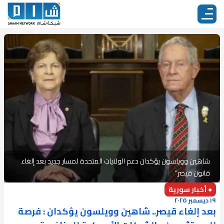
شاهين وويلسون يؤكدان دعم الولايات المتحدة لمسار جديد بعد إلغاء
قانون قيصر”
● أخبار سورية
١٩ ديسمبر ٢٠٢٥
بعد إلغاء قيصر.. شاهين وويلسون يؤكدان : فرصة