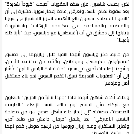
لكن، بحسب شاهين، فإن هذه العقوبات أصبحت “قيوداً شديدة”
بعد سقوط نظام الأسد، وتعرقل إعادة إعمار سوريا، مشيرة إلى أن
“النمو الاقتصادي سيكون بالغ الأهمية لتعزيز الاستقرار في سوريا
والمنطقة والمساعدة على مكافحة الإرهاب.” واستشهدت
بزيارتها إلى دمشق في آب (أغسطس) مع ويلسون، حيث “رأينا ذلك
بأعيننا.”
من جانبه، ذكر ويلسون أنهما التقيا خلال زيارتهما إلى دمشق
“بمسؤولين حكوميين، ومواطنين، وأئمّة من مختلف الأديان،
وشهدنا إصلاحات تُجرى في سوريا تحت قيادة الرئيس الشرع.” وأشار
إلى أن “العقوبات القديمة تعيق التقدم السوري نحو بناء مستقبل
آمن ومزدهر.”
ولذلك، أكدت شاهين أنهما قادا “جهداً ثنائياً من الحزبين” بالتعاون
مع شركاء مثل السفير توم براك، لتنفيذ الإلغاء “بالطريقة
الصحيحة”، مضيفة: “إن إنجاز ذلك بشكل صحيح هو من مصلحة
الشعب الأميركي”، بما يشمل “حرمان داعش من ملاذ آمن،
وتعزيز الاستقرار، ومنع إيران وروسيا من ترسيخ موطئ قدم لهما
في الشرق الأوسط.”