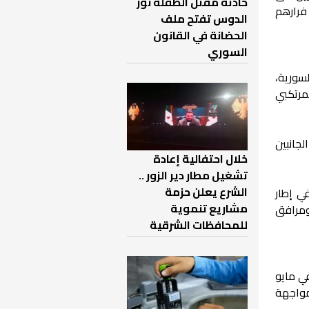
حادثة مقتل الطفلة نور
 فرارهم
الدوس تفتح ملف
الحضانة في القانون
السوري
لسورية،
مرتكبي
جانبين
خلال احتفالية إعادة
تشغيل مطار دير الزور ..
الشرع يعلن حزمة
ي إطار
مشاريع تنموية
ومرافق
للمحافظات الشرقية
ي مايو
مواجهة