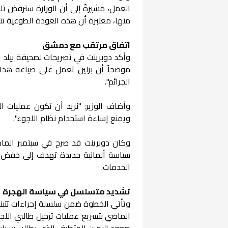
العمل، مشيرةً إلى أن الوزارة سترفض تلق
منها، معتبرة أن هذه العودة الطوعية تت
اتفاق مرتقب مع دمشق
وأكد دوبرينت في تصريحات لصحيفة بيلد ا
موضحاً أن برلين تعمل على صياغة هذا ا
الجرائم".
وأضاف الوزير: "نريد أن تكون عمليات ا
ويمنع إساءة استخدام نظام اللجوء".
وكان دوبرينت قد صرح في سبتمبر الماض
سياسة ألمانية جديدة تهدف إلى خفض أع
الخدمات.
تشديد متسلسل في سياسة الهجرة
وتأتي الخطوة ضمن سلسلة إجراءات تتبن
الماضي بتسريع عمليات ترحيل طالبي الل
صعود اليمين المتطرف الذي يطالب بسيا