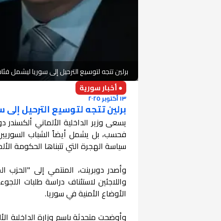
برلين تتجه لتوسيع الترحيل إلى سوريا ليشمل فئا
● أخبار سورية
١٣ أكتوبر ٢٠٢٥
برلين تتجه لتوسيع الترحيل إلى 
يسعى وزير الداخلية الألماني ألكسندر دو
فحسب، بل يشمل أيضاً الشباب السوريين غ
سياسة الهجرة التي تتبناها الحكومة الألما
وأصدر دوبرينت، المنتمي إلى "الحزب ال
واللاجئين لاستئناف دراسة طلبات اللج
الأوضاع الأمنية في سوريا.
وأوضحت متحدثة باسم وزارة الداخلية الأل