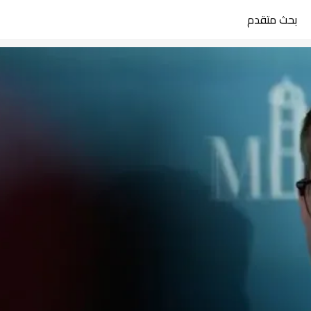
بحث متقدم
search