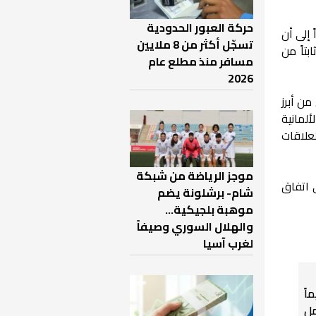
حركة العبور الحدودية
 إلى أن
تسجّل أكثر من 8 ملايين
بتاً من
مسافر منذ مطلع عام
2026
من أبرز
ألمانية
علاقات
موجز الرياضة من شبكة
 اتفاق
شام- برشلونة يضم
موهبة بلجيكية...
والهلال السوري وصيفاً
لغرب آسيا
اً
ل