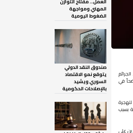
العمل… مفتاح التوازن
المهني ومواجهة
الضغوط اليومية
صندوق النقد الدولي
الجرائم
يتوقع نمو الاقتصاد
حاً في
السوري ويشيد
بالإصلاحات الحكومية
للهجرة
ة بسبب
رين على