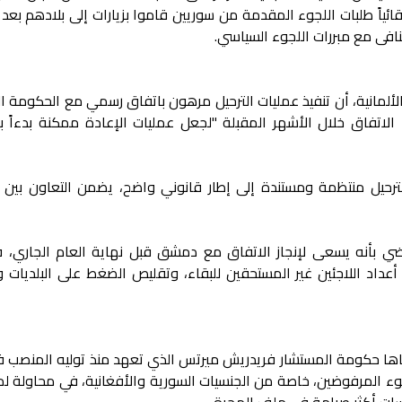
ائياً طلبات اللجوء المقدمة من سوريين قاموا بزيارات إلى بلادهم بعد
نافى مع مبررات اللجوء السياسي.
لألمانية، أن تنفيذ عمليات الترحيل مرهون باتفاق رسمي مع الحكومة ا
لاتفاق خلال الأشهر المقبلة "لجعل عمليات الإعادة ممكنة بدءاً ب
لترحيل منتظمة ومستندة إلى إطار قانوني واضح، يضمن التعاون بين ال
ي بأنه يسعى لإنجاز الاتفاق مع دمشق قبل نهاية العام الجاري، ف
داد اللاجئين غير المستحقين للبقاء، وتقليص الضغط على البلديات 
اها حكومة المستشار فريدريش ميرتس الذي تعهد منذ توليه المنصب ف
جوء المرفوضين، خاصة من الجنسيات السورية والأفغانية، في محاولة ل
سات أكثر صرامة في ملف الهجرة.