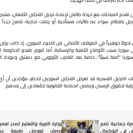
قدم المباحثات مع حركة طالبان لإعادة ترحيل اللاجئين الأفغان، مشيراً
يل بانتظام، سواء عبر طائرات مستأجرة أو رحلات تجارية، لتصبح جزءاً ثا
حولاً جوهرياً في الموقف الألماني من اللجوء السوري، إذ كانت برلين 
ى سوريا بسبب الأوضاع الأمنية والإنسانية، أما اليوم، فتبدو الحكومة ال
سوريا "آمنة نسبيّاً"، خاصة بعد التقارب الأوروبي مع دمشق وعودة ال
 الترحيل القسرية قد تعرض اللاجئين السوريين للخطر، مؤكدين أن أي
لية لحقوق الإنسان ويضمن الحماية القانونية للمُعادين إلى بلادهم.
برة جماعية تضم
وزارة التربية والتعليم تصدر تعميم
شخاص في البوكمال
بصرف تعويض طبيعة عم