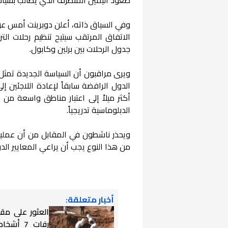
وفي السياق ذاته، أعلن دوبرينت أمس عن ت
الاتفاق المرتقب سيتيح تنظيم رحلات الترح
جدول الرحلات بين برلين وكابول.
ويرى مراقبون أن السياسة الجديدة تمثل ت
الدول الرافضة سابقاً لإعادة اللاجئين إل
أكثر ميلاً إلى اعتبار مناطق واسعة من 
الدبلوماسية تدريجياً.
ويحذر ناشطون في المقابل من أن عمليات
من هذا النوع يجب أن يراعي المعايير الدو
أخبار متعلقة:
العثور على مق
رفات 7 أ