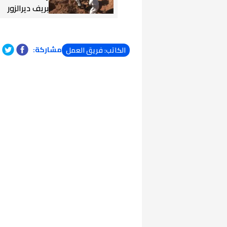
بريف ديرالزور
مشاركة:
الكاتب: فريق العمل