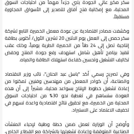
سكر مكرر عالي الجودة يلبي جزءاً مهماً من احتياجات السوق
المحلية، مع إمكانية فتح آفاق للتصدير إلى الأسواق المجاورة
مستقبلاً.
وكشفت مصادر اقتصادية عن عودة معمل الخميرة التابع لشركة
سكر حمص إلى العمل يوم الاثنين 20 تشرين الأول/ أكتوبر، بطاقة
إنتاجية تصل إلى 24 طناً من الخميرة الطرية يومياً، وذلك عقب
تنفيذ برنامج تأهيل شامل استهدف رفع جودة المنتج وخفض
تكاليف التشغيل وتحسين كفاءة استهلاك الطاقة والمياه.
وفي تصريح رسمي أكد "باسل عبد الحنان"، نائب وزير الاقتصاد
والصناعة، أن كوادر المعمل من مهندسين وفنيين تمكنوا من
إعادة تشغيل خطوط الإنتاج بسواعد محلية، مشيراً إلى أن هذه
العودة ستساهم في تغطية نحو 30% من احتياجات السوق
المحلية من الخميرة، مع تحقيق نتائج اقتصادية واعدة تسهم في
تخفيف الاعتماد على الاستيراد.
وأوضح أن الوزارة تعمل ضمن خطة وطنية لإحياء المنشآت
الصناعية المتوقفة وإعادة تشغيلها بالشراكة مع القطاع الخاص،