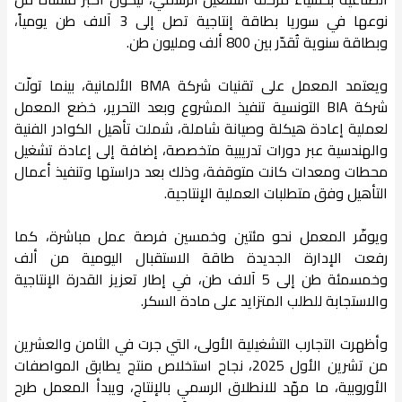
نوعها في سوريا بطاقة إنتاجية تصل إلى 3 آلاف طن يومياً،
وبطاقة سنوية تُقدّر بين 800 ألف ومليون طن.
ويعتمد المعمل على تقنيات شركة BMA الألمانية، بينما تولّت
شركة BIA التونسية تنفيذ المشروع وبعد التحرير، خضع المعمل
لعملية إعادة هيكلة وصيانة شاملة، شملت تأهيل الكوادر الفنية
والهندسية عبر دورات تدريبية متخصصة، إضافة إلى إعادة تشغيل
محطات ومعدات كانت متوقفة، وذلك بعد دراستها وتنفيذ أعمال
التأهيل وفق متطلبات العملية الإنتاجية.
ويوفّر المعمل نحو مئتين وخمسين فرصة عمل مباشرة، كما
رفعت الإدارة الجديدة طاقة الاستقبال اليومية من ألف
وخمسمئة طن إلى 5 آلاف طن، في إطار تعزيز القدرة الإنتاجية
والاستجابة للطلب المتزايد على مادة السكر.
وأظهرت التجارب التشغيلية الأولى، التي جرت في الثامن والعشرين
من تشرين الأول 2025، نجاح استخلاص منتج يطابق المواصفات
الأوروبية، ما مهّد للانطلاق الرسمي بالإنتاج، ويبدأ المعمل طرح