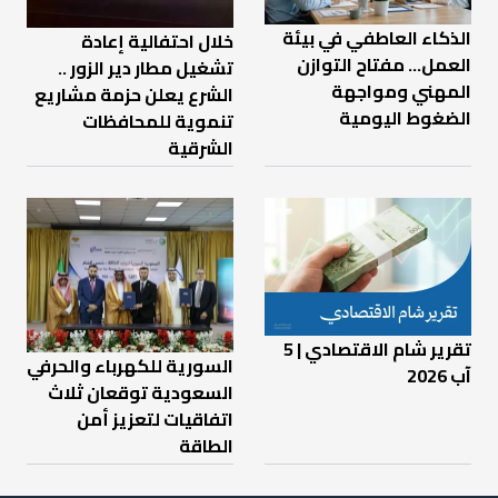
الذكاء العاطفي في بيئة
خلال احتفالية إعادة
العمل… مفتاح التوازن
تشغيل مطار دير الزور ..
المهني ومواجهة
الشرع يعلن حزمة مشاريع
الضغوط اليومية
تنموية للمحافظات
الشرقية
تقرير شام الاقتصادي | 5
السورية للكهرباء والحرفي
آب 2026
السعودية توقعان ثلاث
اتفاقيات لتعزيز أمن
الطاقة