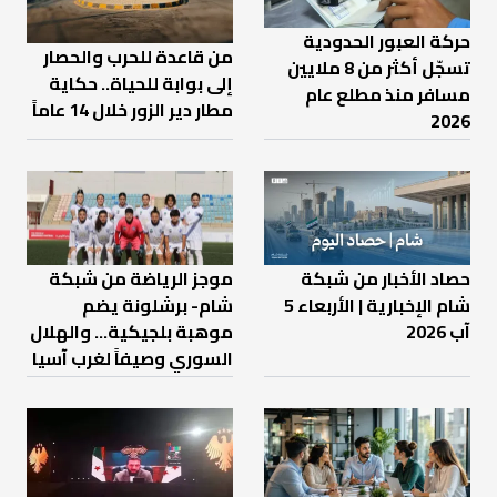
حركة العبور الحدودية
من قاعدة للحرب والحصار
تسجّل أكثر من 8 ملايين
إلى بوابة للحياة.. حكاية
مسافر منذ مطلع عام
مطار دير الزور خلال 14 عاماً
2026
حصاد الأخبار من شبكة
موجز الرياضة من شبكة
شام الإخبارية | الأربعاء 5
شام- برشلونة يضم
آب 2026
موهبة بلجيكية... والهلال
السوري وصيفاً لغرب آسيا