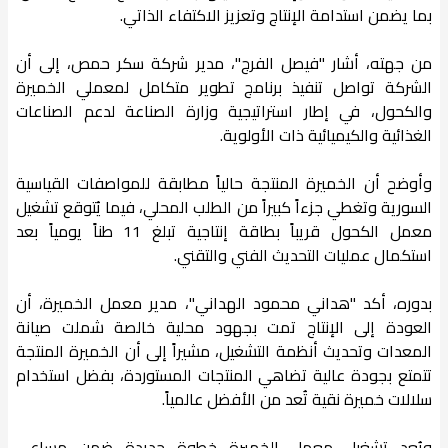
بما يضمن استدامة الإنتاج وتعزيز الاكتفاء الذاتي.
من جهته، أشار "فيصل الفرج"، مدير شركة سكر حمص، إلى أن
الشركة تواصل تنفيذ برنامج تطوير متكامل لمعملي الخميرة
والكحول، في إطار استراتيجية وزارة الصناعة لدعم الصناعات
الغذائية والكيميائية ذات الأولوية.
وأوضح أن الخميرة المنتجة حالياً مطابقة للمواصفات القياسية
السورية وتغطي جزءاً كبيراً من الطلب المحلي، فيما يُتوقع تشغيل
معمل الكحول قريباً بطاقة إنتاجية تبلغ 11 طناً يومياً بعد
استكمال عمليات التحديث الفني والتقني.
بدوره، أكد "هداني محمود الهداني"، مدير معمل الخميرة، أن
العودة إلى الإنتاج تمت بجهود محلية خالصة شملت صيانة
المعدات وتحديث أنظمة التشغيل، مشيراً إلى أن الخميرة المنتجة
تتمتع بجودة عالية تضاهي المنتجات المستوردة، بفضل استخدام
سلالات خميرة نقية تُعد من الأفضل عالمياً.
ويُعد تشغيل معمل الخميرة خطوة جديدة ضمن مساعي