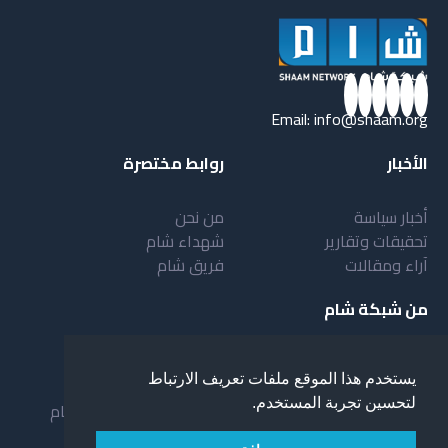
Email:
info@shaam.org
الأخبار
روابط مختصرة
أخبار سياسة
من نحن
تحقيقات وتقارير
شهداء شام
آراء ومقالات
فريق شام
من شبكة شام
أهداف شبكة شام
بنية شبكة شام
يستخدم هذا الموقع ملفات تعريف الارتباط
خدمات شبكة شام
مقدمة عن شبكة شام
لتحسين تجربة المستخدم.
المستفيدون من الشبكة
نظام العمل في شبكة شام
لمحة عن شبكة شبام