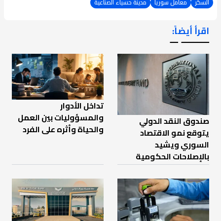
السكر
معامل سوريا
مدينة حسياء الصناعية
اقرأ أيضاً:
ـــــــ ــ
تداخل الأدوار
والمسؤوليات بين العمل
صندوق النقد الدولي
والحياة وأثره على الفرد
يتوقع نمو الاقتصاد
السوري ويشيد
بالإصلاحات الحكومية