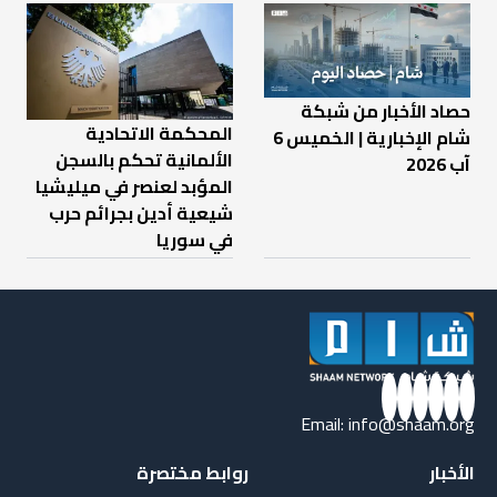
حصاد الأخبار من شبكة
المحكمة الاتحادية
شام الإخبارية | الخميس 6
الألمانية تحكم بالسجن
آب 2026
المؤبد لعنصر في ميليشيا
شيعية أدين بجرائم حرب
في سوريا
Email:
info@shaam.org
الأخبار
روابط مختصرة