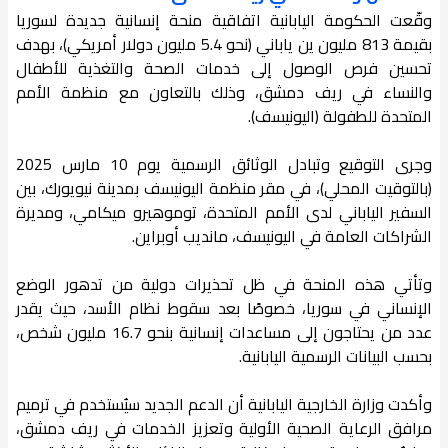
وقّعت الحكومة اليابانية اتفاقية منحة إنسانية جديدة لسوريا
بقيمة 813 مليون ين ياباني (نحو 5.4 مليون دولار أمريكي)، بهدف
تحسين فرص الوصول إلى خدمات الصحة والتغذية للأطفال
والنساء في ريف دمشق، وذلك بالتعاون مع منظمة الأمم
المتحدة للطفولة (اليونيسف).
وجرى التوقيع وتبادل الوثائق الرسمية يوم 10 مارس 2025
(بالتوقيت المحلي)، في مقر منظمة اليونيسف بمدينة نيويورك، بين
السفير الياباني لدى الأمم المتحدة، توموهيرو ميكامي، ومديرة
الشراكات العامة في اليونيسف، مانديب أوبراين.
وتأتي هذه المنحة في ظل تحذيرات دولية من تدهور الوضع
الإنساني في سوريا، خصوصًا بعد سقوط نظام الأسد، حيث يقدر
عدد من يحتاجون إلى مساعدات إنسانية بنحو 16.7 مليون شخص،
بحسب البيانات الرسمية اليابانية.
وأكدت وزارة الخارجية اليابانية أن الدعم الجديد سيُستخدم في ترميم
مرافق الرعاية الصحية الأولية وتعزيز الخدمات في ريف دمشق،