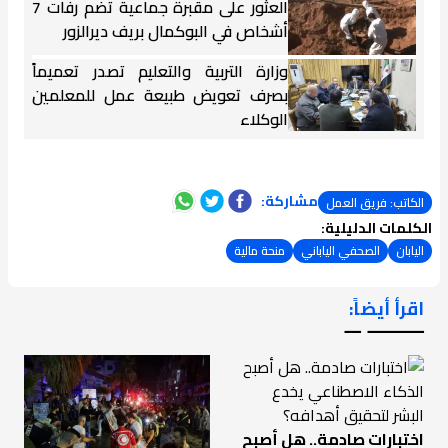
العثور على مقبرة جماعية تضم رفات 7
أشخاص في البوكمال بريف ديرالزور
وزارة التربية والتعليم تصدر تعميماً
بصرف تعويض طبيعة عمل للمعلمين
الوكلاء
مشاركة:
الكاتب: فريق العمل
الكلمات الدليلية:
اليابان
الصحفي الياباني
منحة مالية
اقرأ أيضاً:
ـــــــ ــ
اختبارات صادمة.. هل أصبح