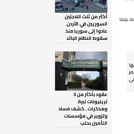
أكثر من ثلث اللاجئين
أهداف (3-0)، ودع المنتخب التونسي البطولة بعدما توقف رصيده عند 4 نقاط، بينما
السوريين في الأردن
عادوا إلى سوريا منذ
سقوط النظام البائد
ها
مر
ي
عقود بأكثر من 3
تريليونات ليرة
ومذكرات.. كشف فساد
وتزوير في مؤسسات
التأمين بحلب