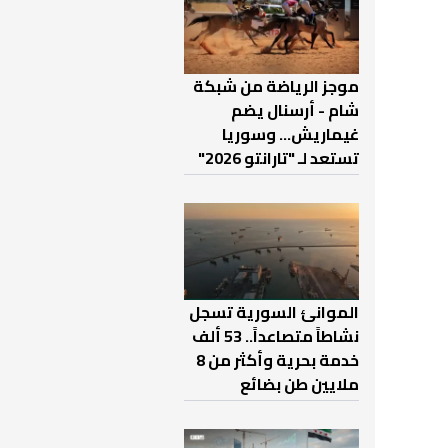
موجز الرياضة من شبكة
شام - أرسنال يضم
غيماريش... وسوريا
تستعد لـ "تارانتو 2026"
الموانئ السورية تسجل
نشاطاً متصاعداً.. 53 ألف
خدمة بحرية وأكثر من 8
ملايين طن بضائع