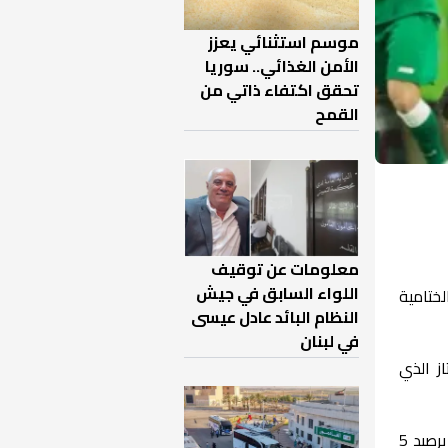
موسم استثنائي يعزز
الأمن الغذائي.. سوريا
تحقق اكتفاء ذاتي من
القمح
معلومات عن توقيف
اللواء السابق في جيش
ة الختامية
النظام البائد عادل عيسى
في لبنان
ز الذي
فيما تصدر المنتخب الفلسطيني المجموعة الأولى برصيد 5 نقاط، وتابعه المنتخب السوري في المركز الوصيف برصيد 5