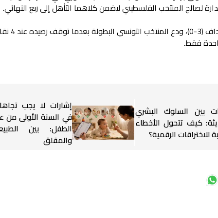
رة لصالح المنتخب الفلسطيني ليضمن كلاهما التأهل إلى ربع النهائي.
وعلى الرغم من فوزه على قطر بثلاثة 
احدة فقط.
إشارات لا يجب تجاهل
ت بين السلوك البشري
في السنة الأولى من ع
ديثة: كيف تتحول الأخطاء
الطفل: بين الطبيع
بة للاختراقات الرقمية؟
والمقلق