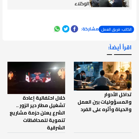
الوكلاء
مشاركة:
الكاتب: فريق العمل
اقرأ أيضاً:
ـــــــ ــ
تداخل الأدوار
خلال احتفالية إعادة
والمسؤوليات بين العمل
تشغيل مطار دير الزور ..
والحياة وأثره على الفرد
الشرع يعلن حزمة مشاريع
تنموية للمحافظات
الشرقية