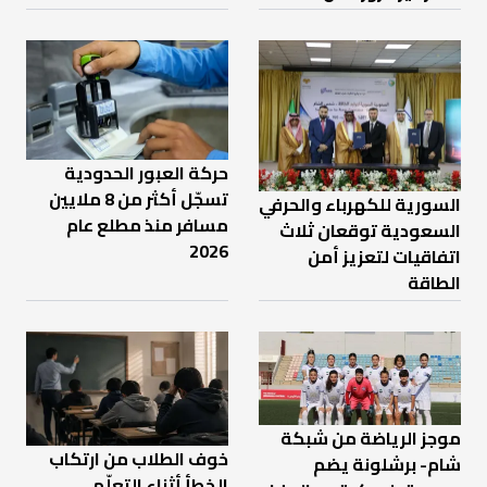
حركة العبور الحدودية
تسجّل أكثر من 8 ملايين
السورية للكهرباء والحرفي
مسافر منذ مطلع عام
السعودية توقعان ثلاث
2026
اتفاقيات لتعزيز أمن
الطاقة
موجز الرياضة من شبكة
خوف الطلاب من ارتكاب
شام- برشلونة يضم
الخطأ أثناء التعلّم…