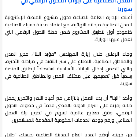
المدن الصناعية على أبواب التحول الرقمي في
سوريا
أعلنت الإدارة العامة للصناعة دخول مشروع المنصة الإلكترونية
للمدن الصناعية مرحلته النهائية، مع اعتماد مدينة حسياء الصناعية
كنموذج أول لتطبيق المشروع ضمن خطة التحول الرقمي التي
تعمل عليها الوزارة.
وجاء الإعلان خلال زيارة المهندس "مؤيد البنا"، مدير المدن
والمناطق الصناعية، للاطلاع على سير التنفيذ في مراحله الأخيرة،
والتي تتضمن إدخال البيانات الأساسية استعداداً لإطلاق المنصة
رسمياً قبل تعميمها على مختلف المدن والمناطق الصناعية في
سوريا.
وأكد "البنا" أن بدء العمل بالتزامن مع أعياد النصر والتحرير يحمل
دلالة رمزية على التزام الدولة بالمضي قدماً في خطوات التحول
الرقمي، وفق معايير عالمية تسهم في تطوير بيئة العمل
الصناعي ورفع جودة الخدمات الحكومية المقدمة للمستثمرين.
من جهته، أوضح المدير العام للمدينة الصناعية بحسياء، "طلال