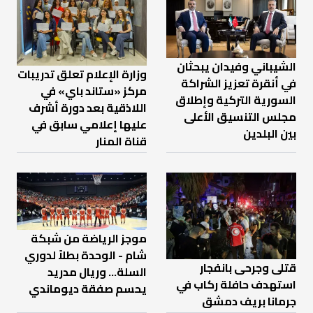
الشيباني وفيدان يبحثان
وزارة الإعلام تعلق تدريبات
في أنقرة تعزيز الشراكة
مركز «ستاند باي» في
السورية التركية وإطلاق
اللاذقية بعد دورة أشرف
مجلس التنسيق الأعلى
عليها إعلامي سابق في
بين البلدين
قناة المنار
موجز الرياضة من شبكة
شام - الوحدة بطلاً لدوري
قتلى وجرحى بانفجار
السلة... وريال مدريد
استهدف حافلة ركاب في
يحسم صفقة ديوماندي
جرمانا بريف دمشق