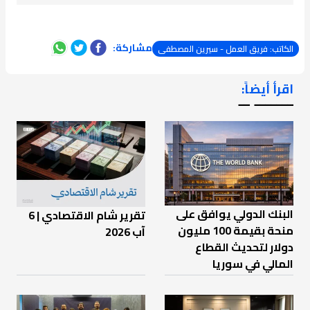
مشاركة:
الكاتب: فريق العمل - سيرين المصطفى
اقرأ أيضاً:
ـــــــ ــ
البنك الدولي يوافق على
تقرير شام الاقتصادي | 6
منحة بقيمة 100 مليون
آب 2026
دولار لتحديث القطاع
المالي في سوريا