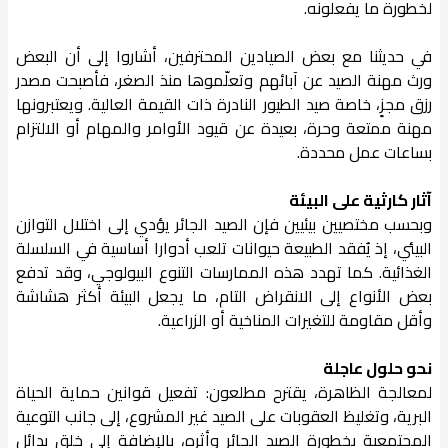
لخطورة ما يفعلونه.
في حديثنا مع بعض الصيادين المحترفين، أشاروا إلى أن البعض
ورث مهنة الصيد عن آبائهم وتعلّموها منذ الصغر، فأصبحت مصدر
رزق مجزٍ، خاصة صيد الطيور النادرة ذات القيمة العالية. ويعتبرونها
مهنة ممتعة وحرة، بعيدة عن قيود الأوامر والمهام أو الالتزام
بساعات عمل محددة.
آثار كارثية على البيئة
وبحسب مختصيين بيئيين فإن الصيد الجائر يؤدي إلى اختلال التوازن
البيئي، إذ يُفقد الطبيعة حيوانات تلعب أدوارا أساسية في السلسلة
الغذائية. كما تهدد هذه الممارسات التنوع البيولوجي، وقد تدفع
بعض الأنواع إلى الانقراض التام، ما يجعل البيئة أكثر هشاشة
وأقل مقاومة للتغيرات المناخية أو الزراعية.
نحو حلول عاجلة
لمعالجة الظاهرة، يقترح مطلعون: تفعيل قوانين حماية الحياة
البرية، وتغليظ العقوبات على الصيد غير المشروع، إلى جانب التوعية
المجتمعية بخطورة الصيد الجائر وأثره، بالإضافة إلى خلق بدائل