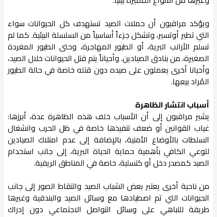
وغيرها من الأنواع المميزة بيئياً.
ويؤكد مراقبون أن حملات الصيد تستهدف كل الحيوانات سواء
التي تطير أوتسير، وتشكل جزءاً أساسياً من السلسلة البيئية. كما لم
تسلم الأرانب البرية، أو الطيور المهاجرة، وحتى الطيور المغردة
الصغيرة، من بنادق الصيادين. وأحياناً يتم قتل الحيوانات خلال الصيد،
وأحيانا أخرى يعملون على صيده دون قتله خاصة في حالة الطيور
المُراد بيعها.
أسباب انتشار الظاهرة
يشير مراقبون إلى أن الأسباب خلف هذه الظاهرة عدة، أبرزها:
غياب القوانين أو ضعف تنفيذها خاصة في ظل الحرب وانشغال
السلطات بالأوضاع الأمنية، بالإضافة إلى عدم امتلاك الصيادين
للوعي الكافي بأهمية حماية الحياة البرية، إلى جانب استخدام
الصيد كمصدر دخل أو كتسلية، خاصة في المناطق الريفية.
من ناحية أخرى يعتبر بعض الشباب الصيد والتقاط الصور إلى جانب
الحيوانات التي تم اصطيادها مع وسائل الصيد والبندقية وغيرها
طريقة للتباهي على وسائل التواصل الاجتماعي دون إدراك