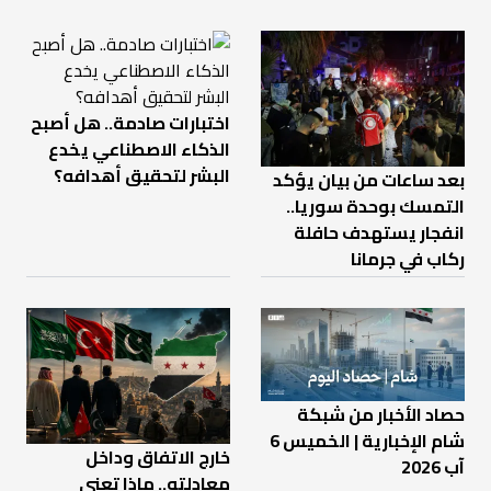
اختبارات صادمة.. هل أصبح
الذكاء الاصطناعي يخدع
البشر لتحقيق أهدافه؟
بعد ساعات من بيان يؤكد
التمسك بوحدة سوريا..
انفجار يستهدف حافلة
ركاب في جرمانا
حصاد الأخبار من شبكة
شام الإخبارية | الخميس 6
خارج الاتفاق وداخل
آب 2026
معادلته.. ماذا تعني