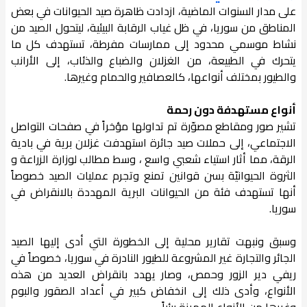
على مدار السنوات الماضية، ازدادت ظاهرة صيد الحيوانات في بعض
المناطق من سوريا، في ظل غياب الرقابة البيئية، ليتحول الصيد من
نشاط موسمي محدود إلى ممارسات مفرطة، تستهدف كل ما
يتحرك في الطبيعة، من الغزلان والضباع والذئاب، إلى الأرانب
والطيور بمختلف أنواعها، كالعصافير والحمام وغيرها.
أنواع مستهدفة دون رحمة
تشير صور ومقاطع مصوّرة تم تداولها مؤخراً في صفحات التواصل
الاجتماعي، إلى حملات صيد جائرة استهدفت غزلان برية في بادية
الرقة، مما أثار استياء شعبي واسع ، وسط مطالب لوزارة الزراعة و
الثروة الحيوانيّة بسن قوانين تمنع وتجرم عمليات الصيد خصوصاً
أنها تستهدف فئة من الحيوانات البرية المهددة بالانقراض في
سوريا.
وسبق ونبهت تقارير محلية إلى الخطورة التي أدى إليها الصيد
الجائر والتجارة غير المشروعة للطيور النادرة في سوريا، خصوصاً في
ريفي دير الزور وحمص، وصار يهدد بانقراض العديد من هذه
الأنواع، وأدى ذلك إلى انخفاض كبير في أعداد الصقور والبوم