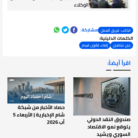
الوكلاء
مشاركة:
الكاتب: فريق العمل
الكلمات الدليلية:
جين شاهين
إلغاء قانون قيصر
اقرأ أيضاً:
ـــــــ ــ
حصاد الأخبار من شبكة
شام الإخبارية | الأربعاء 5
صندوق النقد الدولي
آب 2026
يتوقع نمو الاقتصاد
السوري ويشيد