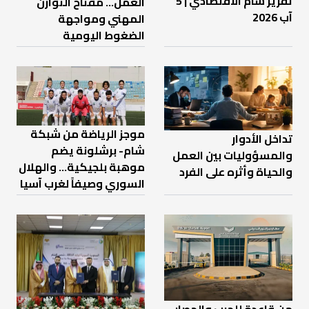
تقرير شام الاقتصادي | 5
العمل… مفتاح التوازن
آب 2026
المهني ومواجهة
الضغوط اليومية
موجز الرياضة من شبكة
تداخل الأدوار
شام- برشلونة يضم
والمسؤوليات بين العمل
موهبة بلجيكية... والهلال
والحياة وأثره على الفرد
السوري وصيفاً لغرب آسيا
من قاعدة للحرب والحصار