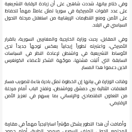
وفي ختام بيانها، شددت شاهين على أن زيادة الرقابة التشريعية
على عدد القوات الأميركية في سوريا تمثل عاملاً مهماً للحفاظ
على الأمن ومنع التنظيمات الإرهابية من استغلال مرحلة التحول
السياسي في البلاد.
وفي المقابل، رحبت وزارة الخارجية والمغتربين السورية، بالقرار
الأميركي، واعتبرته تطوراً إيجابياً يعكس توجهاً جديداً لدى
الأوساط التشريعية في واشنطن لإعادة النظر في السياسات
السابقة التي أثبتت فشلها، موجّهة الشكر لأعضاء الكونغرس
الذين دعموا هذا المسار.
وقالت الوزارة في بيانها إن الخطوة تمثل بادرة بناءة لتصويب مسار
العلاقات الثنائية بين دمشق وواشنطن، وتفتح الباب أمام مرحلة
من التعاون الاقتصادي والإنساني بما يسهم في تعزيز الأمن
الإقليمي.
وأضافت أن هذا التطور يشكل مؤشراً استراتيجياً مهماً في مقاربة
المجتمع الدولي للملف السوري، ويمهد الطريق أمام جهود