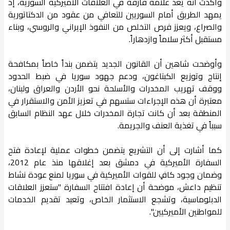
وأكدت أنه يُعد علامة فارقة في العلاقات الأميركية السورية، إذ
يمهد الطريق أمام السوريين للتعافي من عقود من الدكتاتورية
والصراع، ويعزز فرص التخلص من النفوذ الإيراني والروسي، وبناء
مستقبل أكثر سلاماً وازدهاراً.
وأوضحت شاهين أن القانون الجديد يتضمن بنداً خاصاً بمكافحة
إنتاج وتوزيع الكبتاغون، ودعم جهود سوريا في ضبط الحدود
ووقف تهريب المخدرات والأسلحة نحو الأردن والعراق ولبنان،
معتبرة أن هذه الإجراءات ستسهم في تعزيز الأمن والاستقرار في
المنطقة بعد أن كانت تجارة المخدرات خلال عهد النظام السابق
سبباً في تغذية العنف والجريمة.
كما أشارت إلى أن التشريع يتضمن خطوات عملية لإعادة فتح
السفارة الأميركية في دمشق بعد إغلاقها منذ عام 2012،
وضمان وجود كافٍ للقوات الأميركية في سوريا لمنع عودة نشاط
تنظيم داعش، موضحة أن إعادة افتتاح السفارة "ستعزز العلاقات
الدبلوماسية، وتشجع الاستثمار الخاص، وتعيد تقديم الخدمات
للمواطنين الأميركيين".