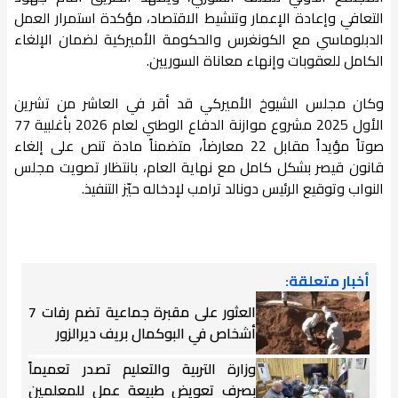
التعافي وإعادة الإعمار وتنشيط الاقتصاد، مؤكدة استمرار العمل
الدبلوماسي مع الكونغرس والحكومة الأميركية لضمان الإلغاء
الكامل للعقوبات وإنهاء معاناة السوريين.
وكان مجلس الشيوخ الأميركي قد أقر في العاشر من تشرين
الأول 2025 مشروع موازنة الدفاع الوطني لعام 2026 بأغلبية 77
صوتاً مؤيداً مقابل 22 معارضاً، متضمناً مادة تنص على إلغاء
قانون قيصر بشكل كامل مع نهاية العام، بانتظار تصويت مجلس
النواب وتوقيع الرئيس دونالد ترامب لإدخاله حيّز التنفيذ.
أخبار متعلقة:
العثور على مقبرة جماعية تضم رفات 7
أشخاص في البوكمال بريف ديرالزور
وزارة التربية والتعليم تصدر تعميماً
بصرف تعويض طبيعة عمل للمعلمين