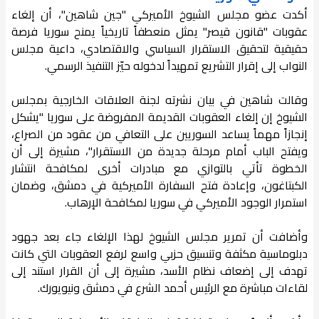
أكدت عضو مجلس الشيوخ الأميركي "جين شاهين"، أن إلغاء
عقوبات "قانون قيصر" يمثل منعطفاً تاريخياً يمنح سوريا فرصة
حقيقية لتحقيق الاستقرار السياسي والاقتصادي، داعية مجلس
النواب إلى إقرار التشريع تمهيداً لدخوله حيّز التنفيذ الرسمي.
وقالت شاهين في بيان نشرته لجنة العلاقات الخارجية بمجلس
الشيوخ إن إلغاء العقوبات القديمة المفروضة على سوريا "يشكل
إنجازاً مهماً يساعد السوريين على التعافي من عقود من الصراع،
ويفتح الباب أمام مرحلة جديدة من الاستقرار"، مشيرة إلى أن
الخطوة تأتي بالتوازي مع مبادرات أخرى لمكافحة انتشار
الكبتاغون، وإعادة فتح السفارة الأميركية في دمشق، وضمان
استمرار الوجود الأميركي في سوريا لمكافحة الإرهاب.
وأضافت أن تمرير مجلس الشيوخ لهذا الإلغاء جاء بعد جهود
دبلوماسية مكثفة وتنسيق حزبي واسع لرفع العقوبات التي كانت
تهدف إلى إضعاف نظام الأسد، مشيرة إلى أن القرار استند إلى
لقاءات مباشرة مع الرئيس أحمد الشرع في دمشق ونيويورك.