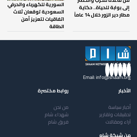
السورية للكهرباء والحرفي
إلى بوابة للحياة.. حكاية
السعودية توقعان ثلاث
مطار دير الزور خلال 14 عاماً
اتفاقيات لتعزيز أمن
الطاقة
Email:
info@shaam.org
الأخبار
روابط مختصرة
أخبار سياسة
من نحن
تحقيقات وتقارير
شهداء شام
آراء ومقالات
فريق شام
من شبكة شام