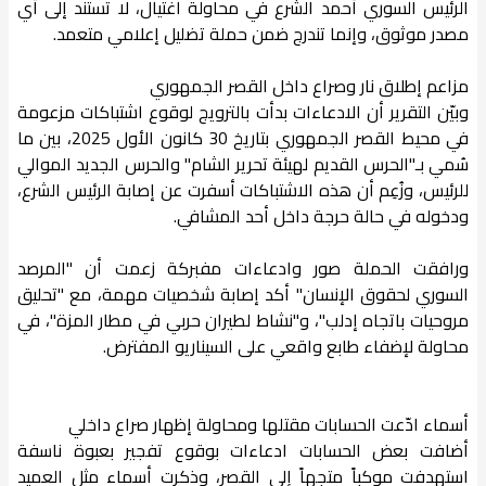
الرئيس السوري أحمد الشرع في محاولة اغتيال، لا تستند إلى أي
مصدر موثوق، وإنما تندرج ضمن حملة تضليل إعلامي متعمد.
مزاعم إطلاق نار وصراع داخل القصر الجمهوري
وبيّن التقرير أن الادعاءات بدأت بالترويج لوقوع اشتباكات مزعومة
في محيط القصر الجمهوري بتاريخ 30 كانون الأول 2025، بين ما
سُمي بـ"الحرس القديم لهيئة تحرير الشام" والحرس الجديد الموالي
للرئيس، وزُعِم أن هذه الاشتباكات أسفرت عن إصابة الرئيس الشرع،
ودخوله في حالة حرجة داخل أحد المشافي.
ورافقت الحملة صور وادعاءات مفبركة زعمت أن "المرصد
السوري لحقوق الإنسان" أكد إصابة شخصيات مهمة، مع "تحليق
مروحيات باتجاه إدلب"، و"نشاط لطيران حربي في مطار المزة"، في
محاولة لإضفاء طابع واقعي على السيناريو المفترض.
أسماء ادّعت الحسابات مقتلها ومحاولة إظهار صراع داخلي
أضافت بعض الحسابات ادعاءات بوقوع تفجير بعبوة ناسفة
استهدفت موكباً متجهاً إلى القصر، وذكرت أسماء مثل العميد