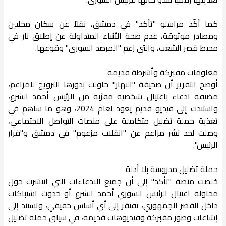
كما أكّد مراسلو "تأكد" في دمشق، نقلاً عن سكان محليين
ومصادر موثوقة، عدم صحة الأنباء المتداولة عن إطلاق نار في
محيط قصر الشعب، والتي زعم "المرصد السوري" وقوعها.
معلومات مفبركة وأشرطة قديمة
أوضح التقرير أن صحيفة "النهار" حاولت بدورها الترويج للمزاعم،
مضيفة ادعاء باغتيال شخصية مقرّبة من الرئيس أحمد الشرع،
واستندت إلى فيديو قديم يعود لعام 2024، وهو ما ساهم في
تغذية حملة تضليل متكاملة على منصات التواصل الاجتماعي،
وصلت لحد نشر مزاعم عن "انقلاب مزعوم" في دمشق و"فرار
الرئيس".
حملة تضليل مدروسة بلا أدلة
خلصت منصة "تأكد" إلى أن جميع الادعاءات التي انتشرت حول
محاولة اغتيال الرئيس السوري أحمد الشرع أو حدوث اشتباكات
داخل القصر الجمهوري، تفتقر إلى أي أساس حقيقي، وتستند إلى
إشاعات وصور مفبركة وفيديوهات قديمة، في سياق حملة تضليل