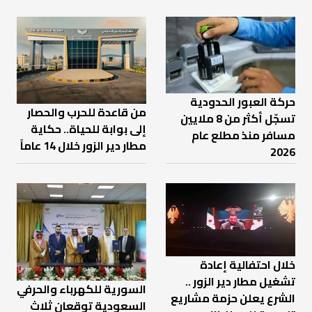
حركة العبور الحدودية
من قاعدة للحرب والحصار
تسجّل أكثر من 8 ملايين
إلى بوابة للحياة.. حكاية
مسافر منذ مطلع عام
مطار دير الزور خلال 14 عاماً
2026
خلال احتفالية إعادة
تشغيل مطار دير الزور ..
السورية للكهرباء والحرفي
الشرع يعلن حزمة مشاريع
السعودية توقعان ثلاث