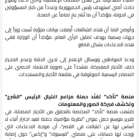
حادث أمني استهدف رئيس الجمهورية وعدداً من كبار المسؤولين
في الدولة، مؤكداً أن ما نُشر عارٍ تماماً عن الصحة.
وأوضح البابا أن هذه الشائعات أُرفقت ببيانات مزوّرة نُسبت زوراً إلى
جهات رسمية بهدف تضليل الرأي العام، مؤكداً أن الوزارة تنفي
هذه الادعاءات بشكل قاطع.
ودعا المواطنين ووسائل الإعلام إلى تحري الدقة وعدم الانجرار
خلف الأخبار المفبركة، مشدداً على ضرورة الاعتماد الحصري على
المصادر الرسمية الموثوقة في متابعة الأخبار والمستجدات.
منصة "تأكد" تفنّد حملة مزاعم اغتيال الرئيس "الشرع"
وتكشف فبركة الصور والمعلومات
كشفت منصة "تأكد" المختصة بالتحقق من الأخبار المضللة، في
تقرير موسع حمل عنوان "نظرية مؤامرة: حملة تعيد اجترار أنباء لا
أساس لها عن اغتيالات في القصر"، أن موجة الادعاءات التي
روجت لها حسابات على منصتي "فيسبوك" و"إكس" حول إصابة