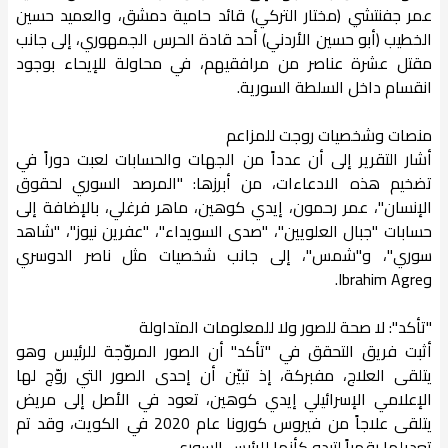
عمر جفنتشي (مختار التركي) قائد حامية دمشق، والعميد حسين
الخطيب (أبو حسين الأردني) أحد قادة الحرس الجمهوري، إلى جانب
مقتل عشرة عناصر من مرافقيهم، في محاولة للإيحاء بوجود
انقسام داخل السلطة السورية.
منصات وشخصيات روجت للمزاعم
أشار التقرير إلى أن عدداً من الجهات والحسابات لعبت دوراً في
تضخيم هذه الادعاءات، من أبرزها: "المرصد السوري لحقوق
الإنسان"، عمر رحمون، إيدي كوهين، ماهر فرغلي، بالإضافة إلى
حسابات "جبال العلويين"، "صدى السويداء"، "عفرين نيوز"، "شاهد
سوري"، و"شمس"، إلى جانب شخصيات مثل ناصر الدوسري
وIbrahim Agre.
"تأكد": لا صحة للصور ولا للمعلومات المتداولة
أثبت فريق التحقق في "تأكد" أن الصور المروّجة للرئيس وهو
يتلقى العلاج، مفبركة، إذ تبيّن أن إحدى الصور التي روّج لها
الإعلامي الإسرائيلي إيدي كوهين، تعود في الأصل إلى مريض
يتلقى علاجاً من فيروس كورونا عام 2020 في الكويت، وقد تم
تعديلها رقمياً لتبدو كأنها للرئيس السوري.