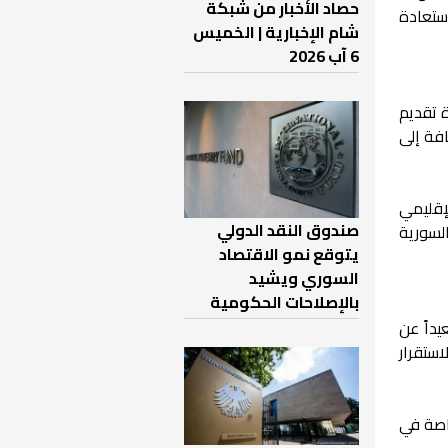
حصاد الأخبار من شبكة
استعادة
شام الإخبارية | الخميس
6 آب 2026
ة تقديم
افة إلى
لإقليمي
صندوق النقد الدولي
لسورية
يتوقع نمو الاقتصاد
السوري ويشيد
بالإصلاحات الحكومية
داً عن
ستقرار
خاصة في