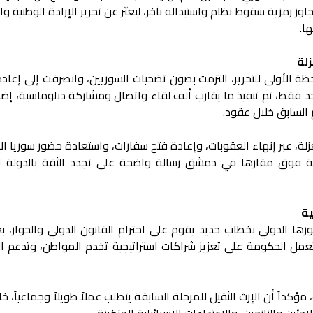
جاوز رمزية سقوط نظام واستبداله بآخر، ليعبّر عن تحرير الإرادة الوطنية و
ا.
لة
حظة الأولى للتحرير، التزمت بصون تضحيات السوريين، وانصرفت إلى إعاد
احد فقط، تم تنفيذ ما يقارب ألف لقاء واتصال ومشاركة دبلوماسية، إض
م السابق خلال عقود.
لة، عبر إنهاء العقوبات، وإعادة فتح سفارات، واستعادة حضور سوريا ا
ولية فوق مقارها في دمشق رسالة واضحة على تجدد الثقة بالدولة ا
ية
ا الدولي بخطاب جديد يقوم على احترام القانون الدولي والحوار، بعي
تعمل الحكومة على تعزيز شراكات استراتيجية تخدم المواطن، وتدعم الا
، مؤكداً أن الإرث الثقيل للمرحلة السابقة يتطلب عملاً طويلاً وجماعياً، 
ئين والنازحين، والاعتداءات الإسرائيلية المتكررة.