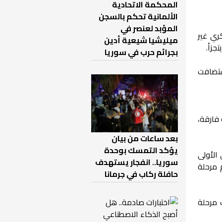
المحكمة الاتحادية
الألمانية تحكم بالسجن
المؤبد لعنصر في
ري غير
ميليشيا شيعية أدين
جزأ.
بجرائم حرب في سوريا
ستضافت
 فارقة،
بعد ساعات من بيان
يؤكد التمسك بوحدة
الأولى
سوريا.. انفجار يستهدف
م مرحلة
حافلة ركاب في جرمانا
 مرحلة