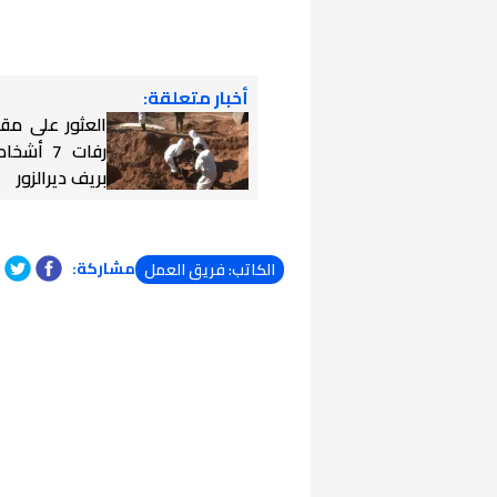
أخبار متعلقة:
العثور على مق
رفات 7 أ
بريف ديرالزور
مشاركة:
الكاتب: فريق العمل