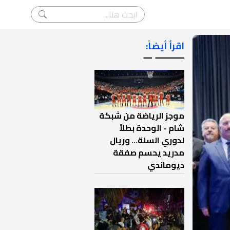
اقرأ أيضاً:
ـــــــ ــ
موجز الرياضة من شبكة
شام - الوحدة بطلاً
لدوري السلة... وريال
مدريد يحسم صفقة
ديوماندي