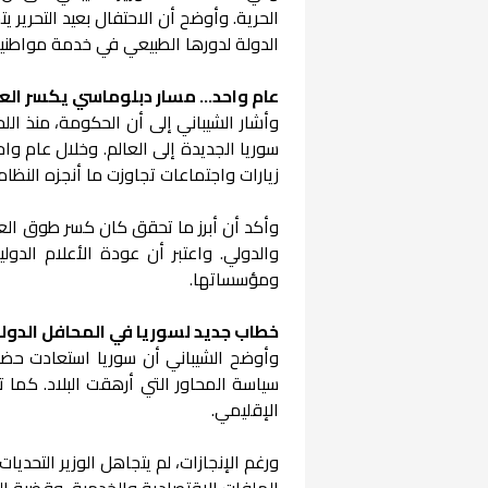
الحرية. وأوضح أن الاحتفال بعيد التحرير يت
الدولة لدورها الطبيعي في خدمة مواطنيه
عام واحد… مسار دبلوماسي يكسر العز
وأشار الشيباني إلى أن الحكومة، منذ الل
سوريا الجديدة إلى العالم. وخلال عام و
زيارات واجتماعات تجاوزت ما أنجزه النظا
وأكد أن أبرز ما تحقق كان كسر طوق العز
والدولي. واعتبر أن عودة الأعلام الد
ومؤسساتها.
خطاب جديد لسوريا في المحافل الدول
وأوضح الشيباني أن سوريا استعادت حضوره
سياسة المحاور التي أرهقت البلاد. كما 
الإقليمي.
ورغم الإنجازات، لم يتجاهل الوزير التحديات
الملفات الاقتصادية والخدمية، وقضية اللاج