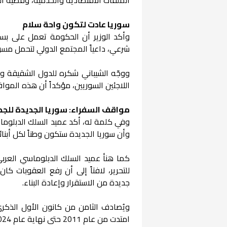
سوريا عادت لتكون واحة سلام
وأكد الوزير أن الحكومة تعمل على بس
شرعي، داعياً المجتمع الدولي لتحمل مسؤول
ووجّه الشيباني شكره للدول الشقيقة و
اللاجئين السوريين، مؤكداً أن هذه الموا
مواقف السفراء: سوريا الجديدة للج
وفي كلمة له، أكد عميد السلك الدبلوماس
وأن سوريا الجديدة ستكون وطناً لكل أبنائ
كما هنأ عميد السلك الدبلوماسي العربي،
للتحرير، لافتاً إلى أن رفع العقوبات ك
جديدة من الاستقرار وإعادة البناء.
ويُصادف الثامن من كانون الأول الذكرى
امتدت من عام 2011 حتى نهاية عام 2024، لتبدأ البلاد بعدها مساراً جديداً نحو التعافي وإعادة الإعمار.