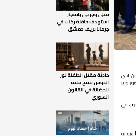
قتلى وجرحى بانفجار
استهدف حافلة ركاب في
جرمانا بريف دمشق
حادثة مقتل الطفلة نور
ين لدى
الدوس تفتح ملف
ر وزير
الحضانة في القانون
السوري
رير، في
 عنوانه