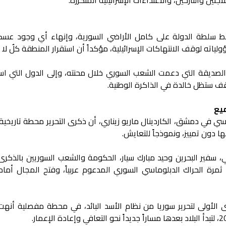
ط سلطة الدولة على كامل الأراضي السورية، وإنهاء أي وجود عسك
ياته لوقف الانتهاكات الإسرائيلية، مؤكداً أن استقرار المنطقة كلٌ لا يت
الصديقة التي دعمت الشعب السوري خلال محنته، وإلى الدول التي ا
قف ستظل خالدة في الذاكرة الوطنية.
ميع
ي في دمشق، الكاردينال ماريو زيناري، أن ذكرى التحرير محطة تاريخية
ها دون تمييز، ونموذجاً للتعايش.
 سفير البحرين وحيد مبارك سيار، الحكومة والشعب السوريين بالذكرى 
ان ثمرة الحراك الدبلوماسي السوري المدعوم عربياً، وفتح المجال أما
 الأولى لتحرير سوريا من نظام الأسد البائد، في محطة مفصلية أنهت