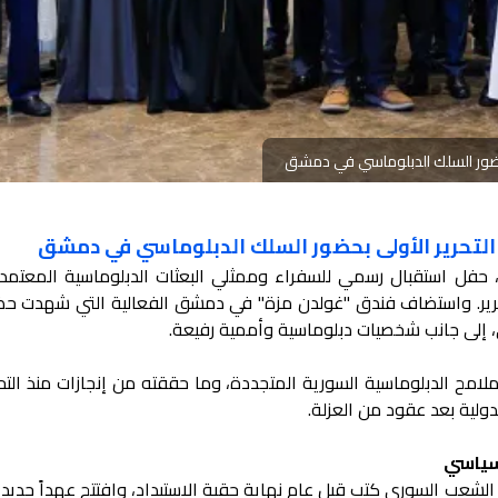
 بحضور السلك الدبلوماسي في دمشق
التحرير الأولى بحضور السلك الدبلوماسي في دمشق
وم، حفل استقبال رسمي للسفراء وممثلي البعثات الدبلوماسية المعتمد
تحرير. واستضاف فندق "غولدن مزة" في دمشق الفعالية التي شهدت حضو
، إلى جانب شخصيات دبلوماسية وأممية رفيعة.
ملامح الدبلوماسية السورية المتجددة، وما حققته من إنجازات منذ التح
ولية بعد عقود من العزلة.
 سياسي
الشعب السوري كتب قبل عام نهاية حقبة الاستبداد، وافتتح عهداً جديداً