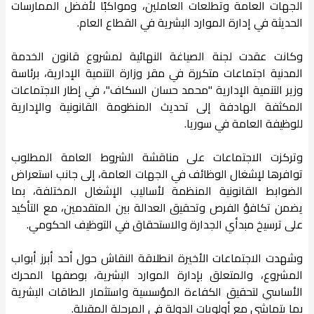
الجهات العامة وتطلعات العاملين، ومواكبًا لأفضل الممارسات
الحديثة في إدارة الموارد البشرية في القطاع العام.
وكانت عقدت لجنة الصياغة النهائية لمشروع قانون الخدمة
المدنية اجتماعات متكررة في مقر وزارة التنمية الإدارية، برئاسة
وزير التنمية الإدارية "محمد حسان السكاف"، في إطار الاجتماعات
المكثفة الهادفة إلى تحديث المنظومة القانونية والإدارية
للوظيفة العامة في سوريا.
وتركزت الاجتماعات على مناقشة الشروط العامة المطلوب
توافرها لإشغال الوظائف في الجهات العامة، إلى جانب استعراض
الضوابط القانونية المنظمة لأساليب الإشغال المختلفة، بما
يضمن تكافؤ الفرص وتحقيق العدالة بين المتقدمين، مع التأكيد
على ترسيخ مبدأي الجدارة والاستحقاق في التوظيف الحكومي.
وشهدت الاجتماعات الأخيرة انطلاقة النقاش حول أحد أبرز أبواب
المشروع، والمتعلق بإدارة الموارد البشرية، بوصفها المحرك
الأساسي لتحقيق الكفاءة المؤسسية واستثمار الطاقات البشرية
بما يتماشى مع أولويات الدولة في المرحلة المقبلة.