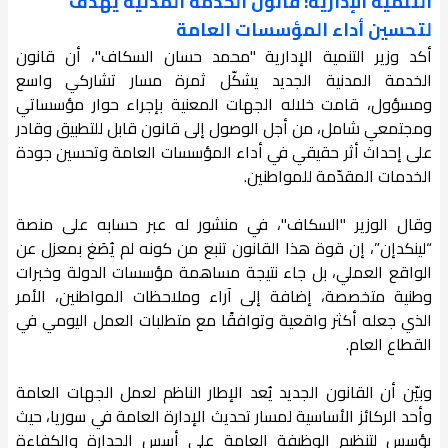
التنمية الإدارية: قانون الخدمة المدنية يهدف
لتحسين أداء المؤسسات العامة
أكد وزير التنمية الإدارية "محمد حسان السكاف"، أن قانون
الخدمة المدنية الجديد يشكّل ثمرة مسار تشاركي واسع
ومسؤول، قامت خلاله الجهات المعنية بإجراء حوار مؤسساتي
ومجتمعي شامل، من أجل الوصول إلى قانون قابل للتطبيق وقادر
على إحداث أثر حقيقي في أداء المؤسسات العامة وتحسين جودة
الخدمات المقدّمة للمواطنين.
وقال الوزير "السكاف"، في منشور له عبر حسابه على منصة
“لينكدإن”، إن قوة هذا القانون تنبع من كونه لم يُصَغ بمعزل عن
الواقع العملي، بل جاء نتيجة مساهمة مؤسسات الدولة وخبرات
وطنية متخصصة، إضافة إلى آراء وملاحظات المواطنين، الأمر
الذي جعله أكثر واقعية وتوافقًا مع متطلبات العمل اليومي في
القطاع العام.
وبيّن أن القانون الجديد يُعد الإطار الناظم لعمل الجهات العامة
وأحد الركائز الأساسية لمسار تحديث الإدارة العامة في سوريا، حيث
يؤسس لتنظيم الوظيفة العامة على أسس الجدارة والكفاءة