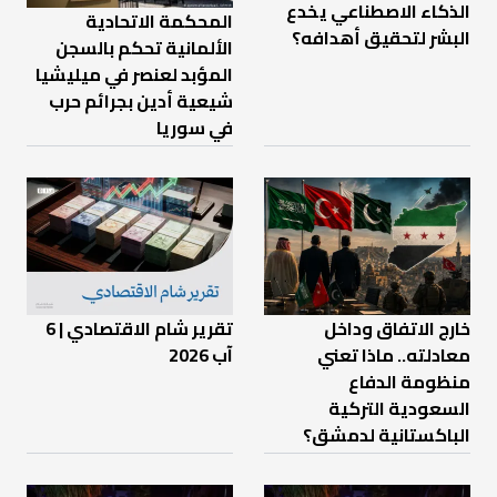
الذكاء الاصطناعي يخدع
المحكمة الاتحادية
البشر لتحقيق أهدافه؟
الألمانية تحكم بالسجن
المؤبد لعنصر في ميليشيا
شيعية أدين بجرائم حرب
في سوريا
خارج الاتفاق وداخل
تقرير شام الاقتصادي | 6
معادلته.. ماذا تعني
آب 2026
منظومة الدفاع
السعودية التركية
الباكستانية لدمشق؟