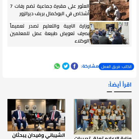
العثور على مقبرة جماعية تضم رفات 7
أشخاص في البوكمال بريف ديرالزور
وزارة التربية والتعليم تصدر تعميماً
بصرف تعويض طبيعة عمل للمعلمين
الوكلاء
مشاركة:
الكاتب: فريق العمل
اقرأ أيضاً:
ـــــــ ــ
الشيباني وفيدان يبحثان
وزارة الإعلام تعلق تدريبات