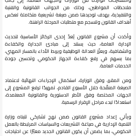
ملاحظات المواطنين، وذلك من الجوانب القانونية والفنية
والتنفيذية، بهدف توحيدها ضمن صيغة تشريعية متكاملة تعكس
أهداف القانون وتنسجم مع متطلبات المرحلة الراهنة.
وأكدت أن مشروع القانون يُعدّ إحدى الركائز الأساسية لتحديث
الإدارة العامة، حيث يستند إلى مبادئ الجدارة والكفاءة
والشفافية، ويعزّز العدالة الوظيفية ويربط الأداء بالمسار المهني،
بما يسهم في رفع كفاءة الجهاز الحكومي وتحسين جودة
الخدمات العامة.
ومن المقرر، وفق الوزارة، استكمال الإجراءات النهائية لاعتماد
الصيغة المنقّحة خلال الأسبوع القادم، تمهيدًا لرفع المشروع إلى
الجهات المختصة وفق الأطر الدستورية والقانونية المعتمدة،
استعدادًا لبدء مراحل الإقرار الرسمية.
ويأتي إعداد مشروع القانون ضمن نهج تشاركي تتبناه وزارة
التنمية الإدارية في صياغة التشريعات والسياسات المرتبطة بالعمل
الحكومي، بما يضمن أن يكون القانون الجديد معبّرًا عن احتياجات