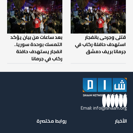
قتلى وجرحى بانفجار
بعد ساعات من بيان يؤكد
استهدف حافلة ركاب في
التمسك بوحدة سوريا..
جرمانا بريف دمشق
انفجار يستهدف حافلة
ركاب في جرمانا
Email:
info@shaam.org
الأخبار
روابط مختصرة