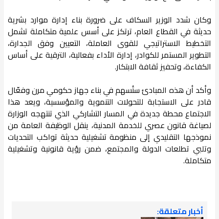
وكان شدد الوزير السكاف على ضرورة بناء إدارة موارد بشرية
حديثة في القطاع العام، ترتكز على أسس علمية متكاملة تشمل
التخطيط الاستراتيجي للقوى العاملة، التعيين وفق الجدارة،
التطوير المستمر للكوادر، إدارة الأداء بفعالية، الترقية على أساس
الكفاءة، وتحفيز ثقافة الابتكار.
وأكد أن هذه المبادئ ستُسهم في بناء جهاز حكومي مرن وفعّال
قادر على الاستجابة للتحولات التنموية والمؤسسية، ويعد هذا
الاجتماع محطة جديدة في المسار التشاركي الذي تنتهجه الوزارة
لصياغة قانون عصري للخدمة المدنية، ينقل الوظيفة العامة من
نموذجها التقليدي إلى منظومة تشغيلية حديثة تواكب التحديات
وتلبي تطلعات الدولة والمجتمع، ضمن رؤية قانونية وتشغيلية
متكاملة.
أخبار متعلقة: