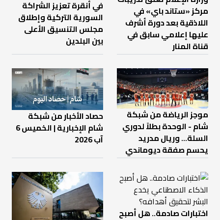
في أنقرة تعزيز الشراكة
مركز «ستاند باي» في
السورية التركية وإطلاق
اللاذقية بعد دورة أشرف
مجلس التنسيق الأعلى
عليها إعلامي سابق في
بين البلدين
قناة المنار
موجز الرياضة من شبكة
حصاد الأخبار من شبكة
شام - الوحدة بطلاً لدوري
شام الإخبارية | الخميس 6
السلة... وريال مدريد
آب 2026
يحسم صفقة ديوماندي
اختبارات صادمة.. هل أصبح