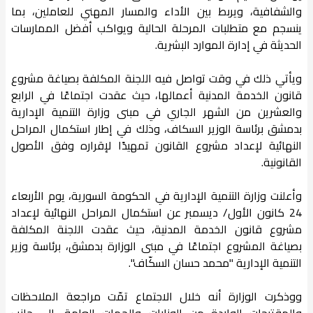
والشفافية، ويربط بين الأداء والمسار المهني للعاملين، بما
ينسجم مع متطلبات المرحلة الحالية ويواكب أفضل الممارسات
الحديثة في إدارة الموارد البشرية.
ويأتي ذلك في وقت تواصل فيه اللجنة المكلفة بصياغة مشروع
قانون الخدمة المدنية أعمالها، حيث عقدت اجتماعًا في الرابع
والعشرين من الشهر الجاري في مبنى وزارة التنمية الإدارية
بدمشق برئاسة الوزير السكاف، وذلك في إطار استكمال المراحل
النهائية لإعداد مشروع القانون تمهيدًا لإقراره وفق الأصول
القانونية.
وأعلنت وزارة التنمية الإدارية في الحكومة السورية، يوم الأربعاء
24 كانون الأول/ ديسمبر عن استكمال المراحل النهائية لإعداد
مشروع قانون الخدمة المدنية، حيث عقدت اللجنة المكلفة
بصياغة المشروع اجتماعًا في مبنى الوزارة بدمشق، برئاسة وزير
التنمية الإدارية "محمد حسان السكّاف".
ووذكرت الوزارة أنه خلال الاجتماع تمّت مراجعة الملاحظات
والمقترحات الواردة من الوزارات والجهات العامة، إلى جانب