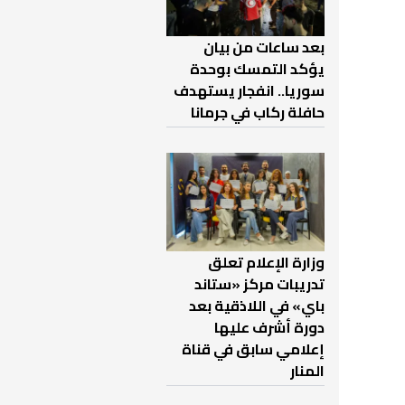
بعد ساعات من بيان
يؤكد التمسك بوحدة
سوريا.. انفجار يستهدف
حافلة ركاب في جرمانا
وزارة الإعلام تعلق
تدريبات مركز «ستاند
باي» في اللاذقية بعد
دورة أشرف عليها
إعلامي سابق في قناة
المنار