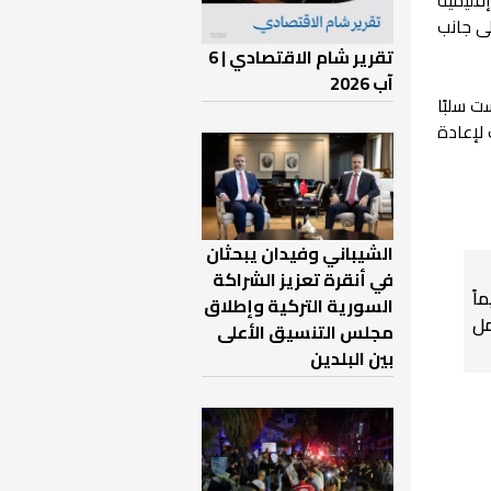
ى جانب
تقرير شام الاقتصادي | 6
آب 2026
ت سلبًا
 لإعادة
الشيباني وفيدان يبحثان
في أنقرة تعزيز الشراكة
اً
السورية التركية وإطلاق
ل
مجلس التنسيق الأعلى
بين البلدين