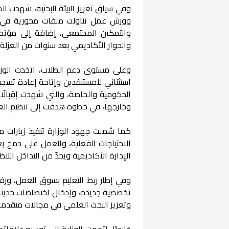
وفي سياق تعزيز البيئة البحثية، شهدت ا
وورش عمل تناولت ملفات محورية في الو
والتمكين المجتمعي، إضافة إلى مؤتم
والحوار الأكاديمي بعد سنوات من العزلة.
وعلى مستوى دعم الطلاب، اتخذت الوزارة
استثنائي للمستنفدين وإتاحة إعادة تسج
الحكومية والخاصة، والتي شهدت إقبالًا
وخارجها، في خطوة هدفت إلى تنظيم العمل
كما شملت جهود الوزارة تنفيذ زيارات مي
الاحتياجات الفعلية، والعمل على دمج 
الإدارة الأكاديمية ويحدّ من التداخل التن
وفي إطار ربط التعليم بسوق العمل، ورفع
تخصصية جديدة، وإدخال اختصاصات حديثة و
وتعزيز البحث العلمي في مجالات متقدمة، 
خارجيًا، اتجهت الوزارة إلى توسيع علاقا