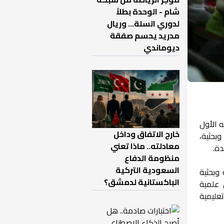
شام - الوحدة بطلاً
لدوري السلة... وريال
مدريد يحسم صفقة
ديوماندي
نشاط ملحوظ كونه الأول
خارج الاتفاق وداخل
تمثّل بتنظيم حوالي 800 فعاليةعلمية وبحثية،
معادلته.. ماذا تعني
دة.
منظومة الدفاع
السعودية التركية
وبحثية
الباكستانية لدمشق؟
 علمية
عليمية