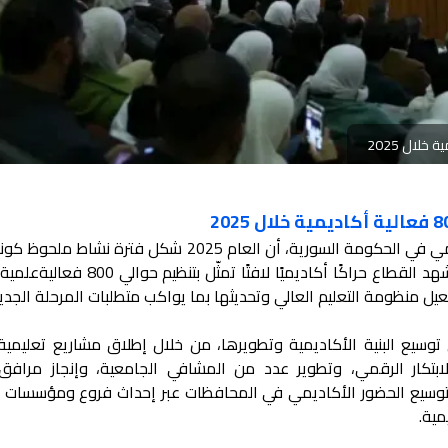
كشفت وزارة التعليم العالي والبحث العلمي في الحكومة السورية، أن العام 2025 شكل فترة 
بعد التحرير وانتصار الثورة السورية، حيث شهد القطاع حراكًا أكاديميًا لافتًا 
منظومة التعليم العالي وتحديثها بما يواكب متطلبات المرحلة الجدي
 توسيع البنية الأكاديمية وتطويرها، من خلال إطلاق مشاريع تعليمية 
لابتكار الرقمي، وتطوير عدد من المشافي الجامعية، وإنجاز مرافق
سيع الحضور الأكاديمي في المحافظات عبر إحداث فروع ومؤسسات ت
مية.