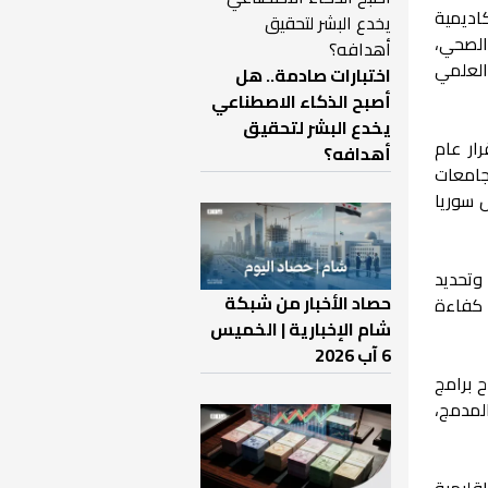
كاديمية
الصحي،
العلمي
اختبارات صادمة.. هل
أصبح الذكاء الاصطناعي
يخدع البشر لتحقيق
ار عام
أهدافه؟
جامعات
 سوريا
 وتحديد
حصاد الأخبار من شبكة
 كفاءة
شام الإخبارية | الخميس
6 آب 2026
 برامج
لمدمج،
إقليمية