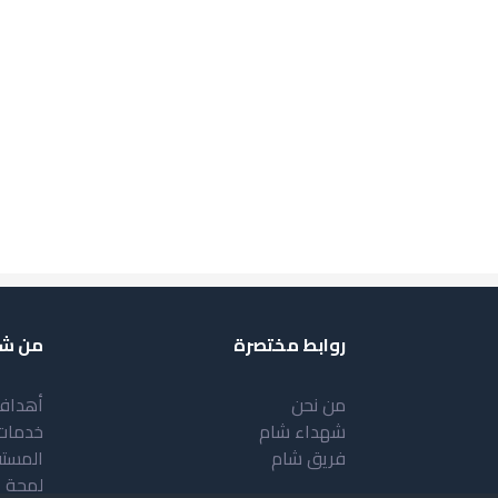
روابط مختصرة
من شب
من نحن
أهداف
شهداء شام
خدمات
فريق شام
المست
لمحة 