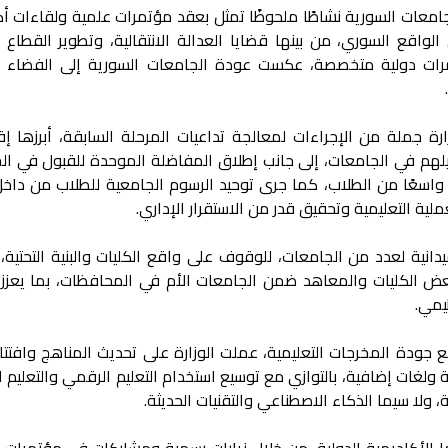
لجامعات السورية نشاطًا ملحوظًا تمثل بعقد مؤتمرات علمية ولقاءات أ
اقع السوري، من بينها قضايا العدالة الانتقالية، وتطوير القطاع 
رات دولية متخصصة، عكست عودة الجامعات السورية إلى الفضاء 
 جملة من الإجراءات لمعالجة تداعيات المرحلة السابقة، أبرزها إقر
يلهم في الجامعات، إلى جانب إطلاق المفاضلة الموحدة للقبول في ال
 واسعًا من الطلاب، كما جرى توحيد الرسوم الجامعية للطلاب من داخل
ية التعليمية وتحقيق قدر من الاستقرار الإداري.
دانية لعدد من الجامعات، للوقوف على واقع الكليات والبنية التحتية،
بعض الكليات والمعاهد ضمن الجامعات الأم في المحافظات، بما يعزز
ظيمي.
 جودة المخرجات التعليمية، عملت الوزارة على تحديث المناهج وافتتاح
لغات إضافية، بالتوازي مع توسيع استخدام التعليم الرقمي والتعليم ا
ولا سيما الذكاء الاصطناعي والتقنيات الحديثة.
تها الأكاديمية الدولية، من خلال زيارات رسمية ومشاركات في مؤتمرات 