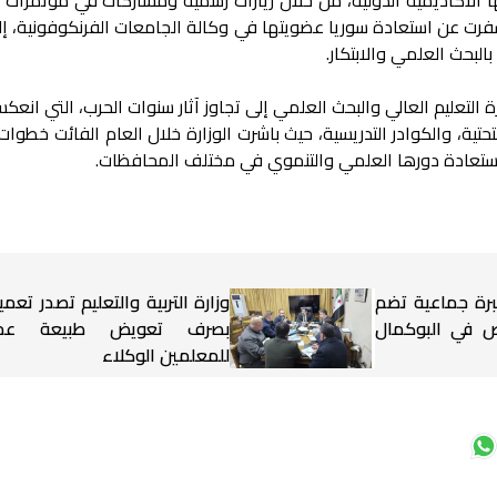
سفرت عن استعادة سوريا عضويتها في وكالة الجامعات الفرنكوفونية، إل
لبحث العلمي والابتكار.
لتعليم العالي والبحث العلمي إلى تجاوز آثار سنوات الحرب، التي انعكس
حتية، والكوادر التدريسية، حيث باشرت الوزارة خلال العام الفائت خطوات
واستعادة دورها العلمي والتنموي في مختلف المحافظات.
برة جماعية تضم
وزارة التربية والتعليم تصدر تعميم
شخاص في البوكمال
بصرف تعويض طبيعة عم
للمعلمين الوكلاء