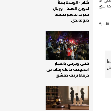
شام - الوحدة بطلاً
ما يليق
لدوري السلة... وريال
مدريد يحسم صفقة
ديوماندي
 الأسرة
اً
قتلى وجرحى بانفجار
ل
استهدف حافلة ركاب في
جرمانا بريف دمشق