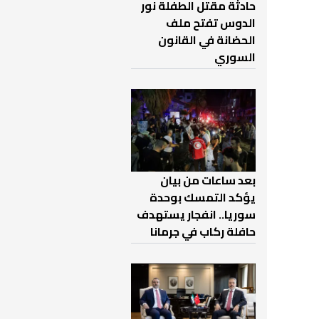
حادثة مقتل الطفلة نور
الدوس تفتح ملف
الحضانة في القانون
السوري
بعد ساعات من بيان
يؤكد التمسك بوحدة
سوريا.. انفجار يستهدف
حافلة ركاب في جرمانا