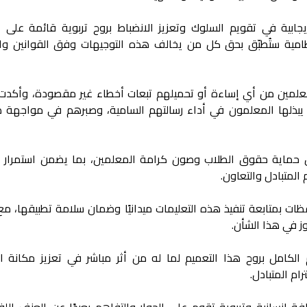
إيجابية في تقويم السلوك وتعزيز الانضباط بروح تربوية قائمة على ا
نظامية ستُطبّق بحق كل من يخالف هذه التوجيهات وفق القوانين وا
معلمين من أي إساءة أو تحميلهم تبعات أخطاء غير مقصودة، وأكدت ا
 يبذلها المعلمون في أداء رسالتهم السامية، وصبرهم في مواجهة 
ن حماية حقوق الطلاب وصون كرامة المعلمين، بما يضمن استمرار ا
 المتبادل والتعاون.
ات بمتابعة تنفيذ هذه التعليمات ميدانيًا وضمان سلامة تطبيقها، مع 
ز في هذا الشأن.
 الكامل بروح هذا التعميم لما له من أثر مباشر في تعزيز مكانة ا
م المتبادل.
ة إنسانية وتربوية تقوم على الحوار والتفاهم بعيدًا عن العنف الل