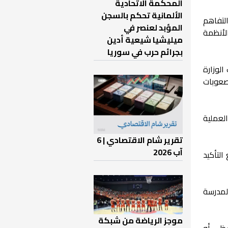
المحكمة الاتحادية
الألمانية تحكم بالسجن
لتفاهم
المؤبد لعنصر في
لأنظمة
ميليشيا شيعية أدين
بجرائم حرب في سوريا
لوزارة
صعوبات
لعملية
تقرير شام الاقتصادي | 6
آب 2026
التأكيد
لمدرسة
موجز الرياضة من شبكة
فظي أو