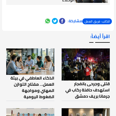
مشاركة:
الكاتب: فريق العمل
اقرأ أيضاً:
ـــــــ ــ
الذكاء العاطفي في بيئة
قتلى وجرحى بانفجار
العمل… مفتاح التوازن
استهدف حافلة ركاب في
المهني ومواجهة
جرمانا بريف دمشق
الضغوط اليومية