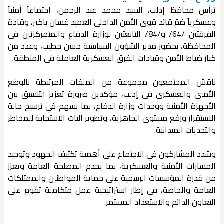
ترأس محافظ إدلب، السيد محمد عبد الرحمن، اجتماعاً أمنياً
وعسكرياً ضمّ قائد قوى الأمن الداخلي العميد غسان باكير، وقادة
الفرقتين /64/ و/84/ التابعتين لوزارة الدفاع والمتمركزتين في
المحافظة، بحضور مدير الشؤون السياسية حسن خطيب، وعدد من
كبار ضباط الأمن وقيادات الفرق العسكرية العاملة في المنطقة.
ناقش المجتمعون مجموعة من الملفات المرتبطة بالوضع
الأمني والعسكري في إدلب، مؤكدين ضرورة تعزيز التنسيق بين
الأجهزة الأمنية ووحدات وزارة الدفاع، بما يسهم في ترسيخ حالة
الاستقرار ورفع مستوى الجاهزية، وتطوير آليات الاستجابة للمخاطر
والتحديات الميدانية.
وشدد المشاركون في الاجتماع على أهمية تكثيف الجهود وتوحيد
المسارات الأمنية والعسكرية، بما يخدم المصلحة العامة ويعزز
من قدرة المؤسسات الرسمية على حماية المواطنين والممتلكات
العامة والخاصة، في إطار استراتيجية عمل متكاملة تقوم على
التعاون الدائم والاستعداد المستمر.