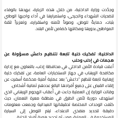
وجدّدت وزارة الداخلية، من خلال هذه الزيارة، عهدها بالوفاء
لتضحيات الشهداء والجرحى، واستمرارها في أداء واجبها الوطني
بثبات، حمايةً للوطن، وصوناً لأمنه واستقراره، وتعزيزاً لثقة
المواطنين بدورها ومكانتها كضامن لأمن البلاد.
الداخلية: تفكيك خلية تابعة لتنظيم داعش مسؤولة عن
هجمات في إدلب وحلب
أعلنت قيادة الأمن الداخلي في محافظة إدلب، بالتعاون مع إدارة
مكافحة الإرهاب في جهاز الاستخبارات العامة، عن تفكيك خلية
إرهابية تابعة لتنظيم “داعش” بعد عملية أمنية محكمة أسفرت عن
إلقاء القبض على جميع أفرادها البالغ عددهم ثمانية أشخاص.
وقالت الوزارة إن العملية جاءت في أعقاب الهجوم الإرهابي الذي
استهدف دورية لأمن الطرق في منطقة معرة النعمان، حيث
كثفت الوحدات المختصة تحقيقاتها الميدانية وجمعت معلومات
دقيقة لتحديد منفذي الاعتداء، ليتم التوصل إلى السيارة
المستخدمة في العملية، ومن ثم تحديد هوية أفراد الخلية.