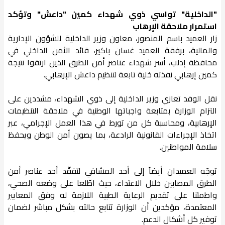
"الداخلية" تواسي ذوي شهداء كمين "داعش" وتؤكد
استمرار ملاحقة الإرهاب
زار العميد باسم المنصور، معاون وزير الداخلية للشؤون الإدارية
والمالية، برفقة العميد غسان باكير، قائد الأمن الداخلي في
محافظة إدلب، أسر شهداء عناصر أمن الطرق الذين ارتقوا نتيجة
كمين إرهابي نفذته خلية تابعة لتنظيم داعش الإرهابي.
نقل الوفد تعازي وزير الداخلية إلى ذوي الشهداء، مشددين على
التزام الوزارة بمتابعة واجباتها الوطنية في ملاحقة التنظيمات
الإرهابية، ومحاسبة كل من تورط في هذا العمل الإجرامي، عبر
اتخاذ الإجراءات القانونية الرادعة، بما يصون أمن الوطن ويحفظ
سلامة المواطنين.
توجّه العميدان أيضاً إلى أحد المشافي لتفقّد أحد عناصر أمن
الطرق المصابين خلال الاعتداء، حيث اطّلعا على وضعه الصحي،
واطمئنا على تقديم الرعاية الطبية اللازمة له وفق المعايير
المعتمدة، مؤكدين أن الوزارة تتابع حالته بشكل مباشر لضمان
توفير كل أشكال الدعم.