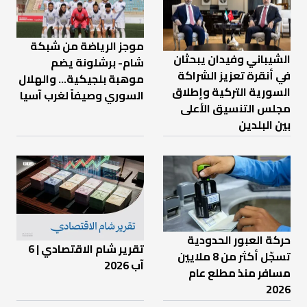
موجز الرياضة من شبكة
الشيباني وفيدان يبحثان
شام- برشلونة يضم
في أنقرة تعزيز الشراكة
موهبة بلجيكية... والهلال
السورية التركية وإطلاق
السوري وصيفاً لغرب آسيا
مجلس التنسيق الأعلى
بين البلدين
حركة العبور الحدودية
تقرير شام الاقتصادي | 6
تسجّل أكثر من 8 ملايين
آب 2026
مسافر منذ مطلع عام
2026