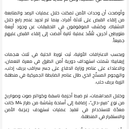
وأوضحت أن وحدات الأمن تمكنت خلال عمليات الرصد والمتابعة
من إلقاء القبض على ثلاثة أفراد، بينما تم تحييد عنصر رابع خلال
الاشتباك. وكشف الموقوفون في التحقيقات عن وجود أربعة
متورطين آخرين، لتُنفّذ عملية ثانية أفضت إلى إلقاء القبض عليهم
جميعاً.
وبحسب الاعترافات الأولية، ثبت تورط الخلية في ثلاث هجمات
إرهابية؛ شملت استهداف دورية أمن الطرق في معرة النعمان،
والاعتداء على عناصر وزارة الدفاع على جسر سراقب بريف إدلب،
والهجوم المسلّح الذي طال عناصر الضابطة الجمركية في منطقة
الزربة بريف حلب.
وخلال المداهمات، تم ضبط أحزمة ناسفة وكواتم صوت وصواريخ
من نوع “ميم-دال”، إضافة إلى أسلحة رشاشة من طراز M4 كانت
معدّة للاستخدام في تنفيذ عمليات تستهدف زعزعة الأمن
والاستقرار في المنطقة.