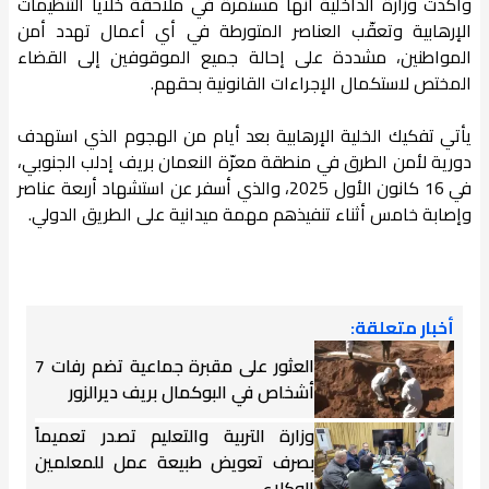
وأكدت وزارة الداخلية أنها مستمرة في ملاحقة خلايا التنظيمات
الإرهابية وتعقّب العناصر المتورطة في أي أعمال تهدد أمن
المواطنين، مشددة على إحالة جميع الموقوفين إلى القضاء
المختص لاستكمال الإجراءات القانونية بحقهم.
يأتي تفكيك الخلية الإرهابية بعد أيام من الهجوم الذي استهدف
دورية لأمن الطرق في منطقة معرّة النعمان بريف إدلب الجنوبي،
في 16 كانون الأول 2025، والذي أسفر عن استشهاد أربعة عناصر
وإصابة خامس أثناء تنفيذهم مهمة ميدانية على الطريق الدولي.
أخبار متعلقة:
العثور على مقبرة جماعية تضم رفات 7
أشخاص في البوكمال بريف ديرالزور
وزارة التربية والتعليم تصدر تعميماً
بصرف تعويض طبيعة عمل للمعلمين
الوكلاء