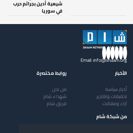
شيعية أدين بجرائم حرب
في سوريا
Email:
info@shaam.org
الأخبار
روابط مختصرة
أخبار سياسة
من نحن
تحقيقات وتقارير
شهداء شام
آراء ومقالات
فريق شام
من شبكة شام
أهداف شبكة شام
بنية شبكة شام