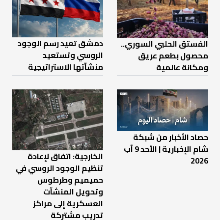
دمشق تعيد رسم الوجود
الفستق الحلبي السوري..
الروسي وتستعيد
محصول بطعم عريق
منشآتها الاستراتيجية
ومكانة عالمية
حصاد الأخبار من شبكة
شام الإخبارية | الأحد 9 آب
الخارجية: اتفاق لإعادة
2026
تنظيم الوجود الروسي في
حميميم وطرطوس
وتحويل المنشآت
العسكرية إلى مراكز
تدريب مشتركة