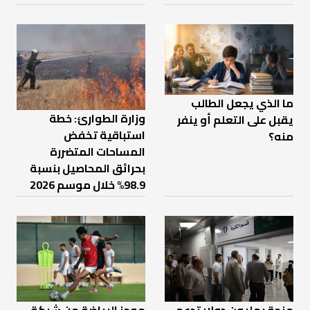
ما الذي يجعل الطالب
وزارة الطوارئ: خطة
يقبل على التعلم أو ينفر
استباقية تخفض
منه؟
المساحات المتضررة
بحرائق المحاصيل بنسبة
98.9% خلال موسم 2026
منحة بمليون دولار تدعم
موجز الرياضة من شبكة