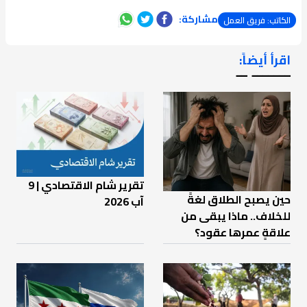
مشاركة:
الكاتب: فريق العمل
اقرأ أيضاً:
ـــــــ ــ
تقرير شام الاقتصادي | 9
حين يصبح الطلاق لغةً
آب 2026
للخلاف.. ماذا يبقى من
علاقةٍ عمرها عقود؟