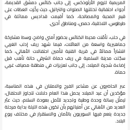
المريمية للروم الأرثوذكس، إلى جانب كنائس دمشق القديمة،
أجواء احتفالية تخللتها الصلوات والتراتيل، حيث ركّزت العظات على
قيم المحبة والمصالحة، كما أقيمت قداديس مماثلة في
طرطوس، اللاذقية، حمص، ومناطق أخرى.
في حلب، تأمّنت محيط الكنائس بحضور أمني واضح، وسط مشاركة
جماهيرية واسعة من العائلات، فيما شهد ريف إدلب الغربي
انتشاراً مماثلاً في قرية القنية لتأمين احتفالات الأهالي، كما
سجّلت مدينة السلمية في ريف حماة الشرقي حالة تأهب قبل
إضاءة شجرة الميلاد، إلى جانب تعزيزات في منطقة مصياف غربي
حماة.
عبر الحاضرون عن مشاعر الفرح والامتنان في هذه المناسبة،
مؤكدين أن عيد الميلاد يحمل هذا العام دلالات تتجاوز الاحتفال،
ليمثّل رسالة وحدة وطنية وتجديد للأمل بعودة السلام، حيث عبّر
العديد من الأهالي عن أمنياتهم بأن تكون هذه الليلة بداية مرحلة
جديدة ينعم فيها السوريون بالأمان والاستقرار في مختلف ربوع
البلاد.