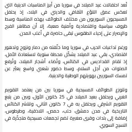
تُعد احتفالات عيد الميلاد في سوريا من أبرز المناسبات الدينية التي
تعكس عمق التنوّع الثقافي والديني في البلاد، إذ يحتفل
المسيحيون السوريون من مختلف الطوائف بهذه المناسبة وسط
ظروف سياسية واقتصادية وأمنية صعبة، إلا أن مظاهر الفرح
والإصرار على إحياء الطقوس تبقى حاضرة في أغلب المدن.
ورغم تداعيات الحرب في سوريا وما خلّفته من دمار ونزوح وتدهور
اقتصادي، بقي عيد الميلاد يشكّل محطة سنوية لاستعادة الأمل،
إذ تقام القداديس في الكنائس، وتُضاء أشجار الميلاد، وتُرفع
الصلوات من أجل السلام، وسط حضور شعبي واسع يعبّر عن
تمسك السوريين بهويتهم الوطنية والدينية.
وتتوزع الطوائف المسيحية في سوريا بين من يعتمد التقويم
الغربي ويحتفل بعيد الميلاد في 25 كانون الأول، وبين من يتبع
التقويم الشرقي ويحتفل به في 7 كانون الثاني، وتنتشر الكنائس
التاريخية في مدن دمشق، حلب، حمص، اللاذقية، وطرطوس،
إضافة إلى بلدات وقرى صغيرة تضم تجمعات مسيحية متجذّرة في
النسيج السوري.