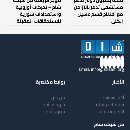
مستشفى تدمر بالتزامن
شام – تحركات أوروبية
مع افتتاح قسم غسيل
واستعدادات سورية
الكلى
للاستحقاقات المقبلة
Email:
info@shaam.org
الأخبار
روابط مختصرة
أخبار سياسة
من نحن
تحقيقات وتقارير
شهداء شام
آراء ومقالات
فريق شام
من شبكة شام