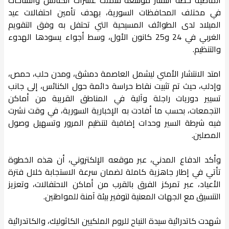
في مختلف المحافظات السورية، بهدف تأمين احتفالات عيد
الميلاد لدى الطوائف المسيحية التي تحتفل به وفق التقويم
الغربي في 24 و25 كانون الأول، وسط أجواء يسودها الهدوء
والتنظيم.
امتد الانتشار الأمني ليشمل العاصمة دمشق، ومدن حلب، حمص،
وإدلب، حيث تم تثبيت نقاط حراسة دائمة حول الكنائس، إلى جانب
تسيير دوريات راجلة وآلية في المناطق القريبة من أماكن
التجمعات، بحسب ما أفادت به الإخبارية السورية، في وقت نشرت
فيه شرطة السير وحدات إضافية لتنظيم المرور وتسهيل وصول
المصلين.
وأكد الدفاع المدني، عبر موقعه الإلكتروني، أن هذه الخطوة
تأتي في إطار جاهزية كاملة لضمان سرعة الاستجابة خلال فترة
الأعياد، عبر تمركز الفرق بالقرب من أماكن الاحتفالات، وتعزيز
التنسيق مع الجهات المعنية لتوفير بيئة آمنة للمواطنين.
شهدت كاتدرائية سيدة النياح للروم الملكيين الكاثوليك، والكاتدرائية