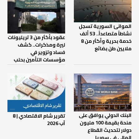
الموانئ السورية تسجل
نشاطاً متصاعداً.. 53 ألف
عقود بأكثر من 3 تريليونات
خدمة بحرية وأكثر من 8
ليرة ومذكرات.. كشف
ملايين طن بضائع
فساد وتزوير في
مؤسسات التأمين بحلب
البنك الدولي يوافق على
تقرير شام الاقتصادي | 8
منحة بقيمة 100 مليون
آب 2026
دولار لتحديث القطاع
المالي في سوريا