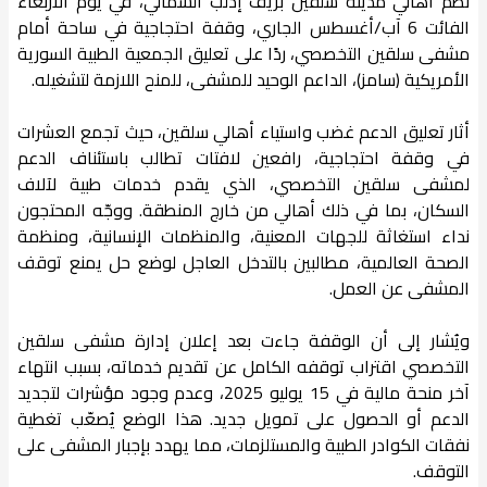
نظّم أهالي مدينة سلقين بريف إدلب الشمالي، في يوم الأربعاء
الفائت 6 آب/أغسطس الجاري، وقفة احتجاجية في ساحة أمام
مشفى سلقين التخصصي، ردًا على تعليق الجمعية الطبية السورية
الأمريكية (سامز)، الداعم الوحيد للمشفى، للمنح اللازمة لتشغيله.
أثار تعليق الدعم غضب واستياء أهالي سلقين، حيث تجمع العشرات
في وقفة احتجاجية، رافعين لافتات تطالب باستئناف الدعم
لمشفى سلقين التخصصي، الذي يقدم خدمات طبية لآلاف
السكان، بما في ذلك أهالي من خارج المنطقة. ووجّه المحتجون
نداء استغاثة للجهات المعنية، والمنظمات الإنسانية، ومنظمة
الصحة العالمية، مطالبين بالتدخل العاجل لوضع حل يمنع توقف
المشفى عن العمل.
ويُشار إلى أن الوقفة جاءت بعد إعلان إدارة مشفى سلقين
التخصصي اقتراب توقفه الكامل عن تقديم خدماته، بسبب انتهاء
آخر منحة مالية في 15 يوليو 2025، وعدم وجود مؤشرات لتجديد
الدعم أو الحصول على تمويل جديد. هذا الوضع يُصعّب تغطية
نفقات الكوادر الطبية والمستلزمات، مما يهدد بإجبار المشفى على
التوقف.