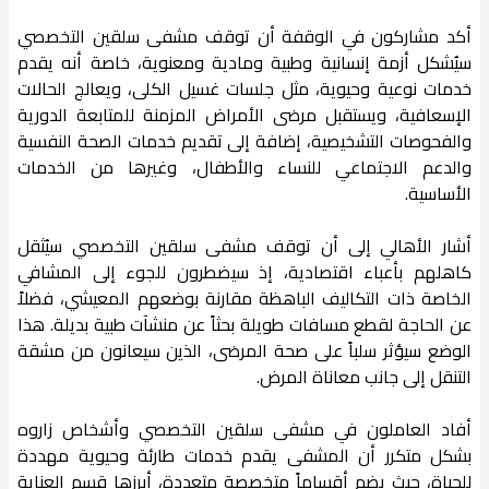
أكد مشاركون في الوقفة أن توقف مشفى سلقين التخصصي
سيُشكل أزمة إنسانية وطبية ومادية ومعنوية، خاصة أنه يقدم
خدمات نوعية وحيوية، مثل جلسات غسيل الكلى، ويعالج الحالات
الإسعافية، ويستقبل مرضى الأمراض المزمنة للمتابعة الدورية
والفحوصات التشخيصية، إضافة إلى تقديم خدمات الصحة النفسية
والدعم الاجتماعي للنساء والأطفال، وغيرها من الخدمات
الأساسية.
أشار الأهالي إلى أن توقف مشفى سلقين التخصصي سيُثقل
كاهلهم بأعباء اقتصادية، إذ سيضطرون للجوء إلى المشافي
الخاصة ذات التكاليف الباهظة مقارنة بوضعهم المعيشي، فضلاً
عن الحاجة لقطع مسافات طويلة بحثاً عن منشآت طبية بديلة. هذا
الوضع سيؤثر سلباً على صحة المرضى، الذين سيعانون من مشقة
التنقل إلى جانب معاناة المرض.
أفاد العاملون في مشفى سلقين التخصصي وأشخاص زاروه
بشكل متكرر أن المشفى يقدم خدمات طارئة وحيوية مهددة
للحياة، حيث يضم أقساماً متخصصة متعددة، أبرزها قسم العناية