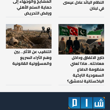
المشايخ والوجهاء إلى
النظام البائد عادل عيسى
حماية السلم الأهلي
في لبنان
ورفض التحريض
التنقيب عن الآثار… بين
خارج الاتفاق وداخل
وهم الثراء السريع
معادلته.. ماذا تعني
والمسؤولية القانونية
منظومة الدفاع
السعودية التركية
الباكستانية لدمشق؟