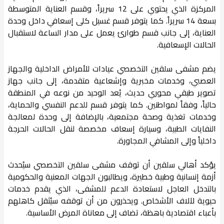
المركزة الذي يحتوي على 12 سريراً، وقسم العناية المتوسطة
بسعة 14 سريراً. كما يتوفر قسم غسيل كلى إسعافي داخل وحدة
العناية، إلى جانب قسم طوارئ يعمل على مدار الساعة لاستقبال
الحالات الإسعافية.
يضم مشفى سلقين التخصصي عيادات للأمراض الداخلية والجهاز
العصبي، وخدمات مخبرية وإشعاعية متقدمة، إلى جانب جهاز
تصوير طبقي محوري حديث، يُعد الوحيد من نوعه في المنطقة
حالياً، وفقاً لمواطنين. كما يتوفر قسم للدعم النفسي والحماية،
وخدمات تغذية وصحة مجتمعية، بالإضافة إلى وحدة لمعالجة
النفايات الطبية، وسيارة إسعاف مخصصة لنقل الحالات الحرجة
داخلياً وإلى المشافي المجاورة.
يؤكد أهالي سلقين أن توقف مشفى سلقين التخصصي سيُحدث
أزمة إنسانية وطبية خطيرة، ويطالبون الجهات المعنية والحكومية
بالتدخل العاجل لاستعادة الدعم للمشفى، الذي يقدم خدمات
حيوية لآلاف الأشخاص. ويحذرون من أن توقفه سيُثقل كاهلهم
بأعباء اقتصادية باهظة، تضاف إلى معاناة المرض الأساسية.