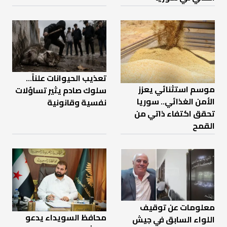
تعذيب الحيوانات علناً…
موسم استثنائي يعزز
سلوك صادم يثير تساؤلات
الأمن الغذائي.. سوريا
نفسية وقانونية
تحقق اكتفاء ذاتي من
القمح
معلومات عن توقيف
محافظ السويداء يدعو
اللواء السابق في جيش