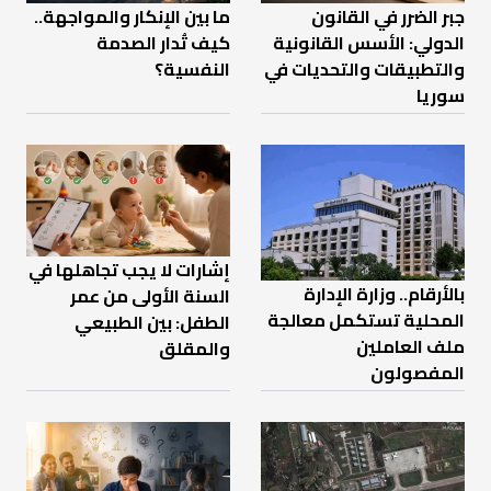
جبر الضرر في القانون
ما بين الإنكار والمواجهة..
الدولي: الأسس القانونية
كيف تُدار الصدمة
والتطبيقات والتحديات في
النفسية؟
سوريا
إشارات لا يجب تجاهلها في
بالأرقام.. وزارة الإدارة
السنة الأولى من عمر
المحلية تستكمل معالجة
الطفل: بين الطبيعي
ملف العاملين
والمقلق
المفصولون