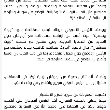
وعدداً من القضايا الإقليمية والدولية الهامة. وشمل الحديث
مواضيع مثل الحرب الروسية الأوكرانية، الوضع في سوريا، والأزمة
الإنسانية في قطاع غزة.
ووصف الرئيس الأميركي دونالد ترمب المكالمة بأنها "جيدة
ومثمرة"، حيث أعرب عن ارتياحه لمحادثاته مع أردوغان حول
العديد من القضايا الدولية. وفي منشور عبر منصته "تروث
سوشيال"، قال ترمب: "أجريتُ مكالمة هاتفية جيدة ومثمرة مع
الرئيس أردوغان حول قضايا متعددة، بما في ذلك الحرب بين روسيا
وأوكرانيا، الوضع في سوريا، والأزمة في غزة".
وأضاف أنه تلقى دعوة من أردوغان لزيارة تركيا في المستقبل،
مشيرًا إلى أن الرئيس التركي سيزور واشنطن في وقت لاحق.
تخفيف العقوبات عن سوريا لتعزيز الاستقرار
فيما يتعلق بالملف السوري، أكد الرئيس أردوغان على أهمية
جهود تركيا في الحفاظ على وحدة الأراضي السورية وتحقيق