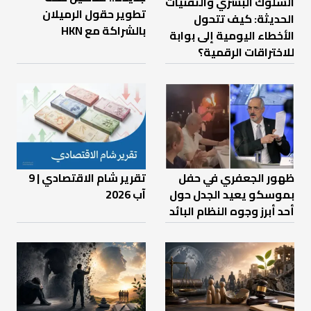
السلوك البشري والتقنيات
تطوير حقول الرميلان
الحديثة: كيف تتحول
بالشراكة مع HKN
الأخطاء اليومية إلى بوابة
للاختراقات الرقمية؟
ظهور الجعفري في حفل
تقرير شام الاقتصادي | 9
بموسكو يعيد الجدل حول
آب 2026
أحد أبرز وجوه النظام البائد