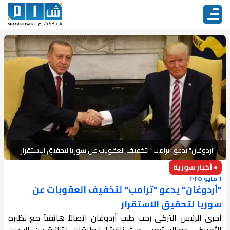
"أردوغان" يدعو "ترامب" لتخفيف العقوبات عن سوريا لتحقيق الاستقرار
● أخبار سورية
٦ مايو ٢٠٢٥
"أردوغان" يدعو "ترامب" لتخفيف العقوبات عن
سوريا لتحقيق الاستقرار
أجرى الرئيس التركي رجب طيب أردوغان اتصالاً هاتفياً مع نظيره
الأميركي دونالد ترمب، حيث ناقشا العلاقات الثنائية بين البلدين