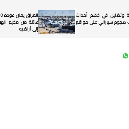
ية وتضليل في خضم أحداث
العراق ي
. 270 ألف هجوم سيبراني على مواقع
عائلة من مخيم اله
إلى أراضيه