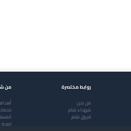
روابط مختصرة
من شب
من نحن
أهداف
شهداء شام
خدمات
فريق شام
المست
لمحة 