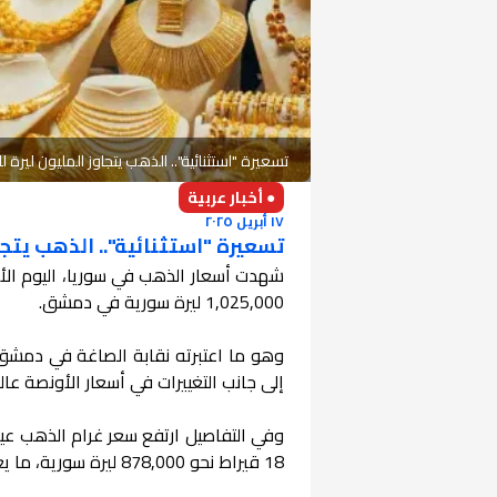
تسعيرة "استثنائية".. الذهب يتجاوز المليون لير
● أخبار عربية
١٧ أبريل ٢٠٢٥
تسعيرة "استثنائية".. الذهب يتج
1,025,000 ليرة سورية في دمشق.
وهو ما اعتبرته نقابة الصاغة في دمشق و
إلى جانب التغييرات في أسعار الأونصة عالمي
18 قيراط نحو 878,000 ليرة سورية، ما يعكس حدة التغيرات في السوق المحلي.