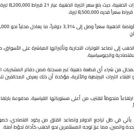
امتد تأثير هذا الارتفاع ليشمل أسعار الليرات 
أما على الصعيد العالمي، فقد سجلت الأونصة ا
ج.
ذهب إلى تصاعد التوترات التجارية وتأثيراتها المباشرة على الأسواق، مع
اقتصادية والجيوسياسية.
حال من شراء أي قطعة ذهبية غير مسجلة ضمن دفاتر المشتريات ال
 اقتناء الليرات البيزنطية والأثرية، مؤكدة أن ذلك يعرض المخالفين ل
فاعاً ملحوظاً لتقترب من أعلى مستوياتها القياسية، مدفوعة بارتفاع
ي يأتي في ظل تراجع الدولار وتصاعد القلق من ركود اقتصادي، خصو
لمتحدة والصين، مما عزز توجه المستثمرين نحو الذهب كأداة تحوّط آمنة.