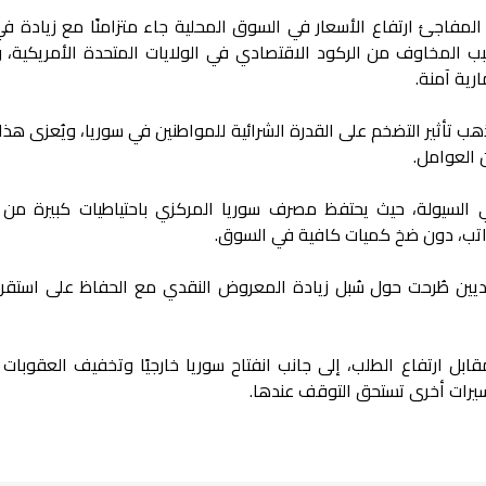
لمفاجئ ارتفاع الأسعار في السوق المحلية جاء متزامنًا مع زيادة في
ب المخاوف من الركود الاقتصادي في الولايات المتحدة الأمريكية، 
رية آمنة.
هب تأثير التضخم على القدرة الشرائية للمواطنين في سوريا، ويُعزى هذا 
 العوامل.
في السيولة، حيث يحتفظ مصرف سوريا المركزي باحتياطيات كبيرة من 
لرواتب، دون ضخ كميات كافية في السوق.
صاديين طُرحت حول سُبل زيادة المعروض النقدي مع الحفاظ على استقرار
بل ارتفاع الطلب، إلى جانب انفتاح سوريا خارجيًا وتخفيف العقوبات ا
سيرات أخرى تستحق التوقف عندها.