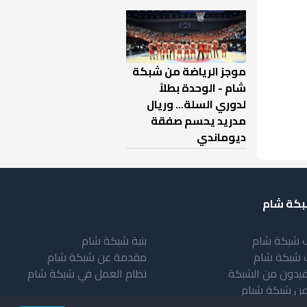
موجز الرياضة من شبكة
شام - الوحدة بطلاً
لدوري السلة... وريال
مدريد يحسم صفقة
ديوماندي
كة شام
 شبكة شام
بنية شبكة شام
 شبكة شام
مقدمة عن شبكة شام
فيدون من الشبكة
نظام العمل في شبكة شام
عن شبكة شبام