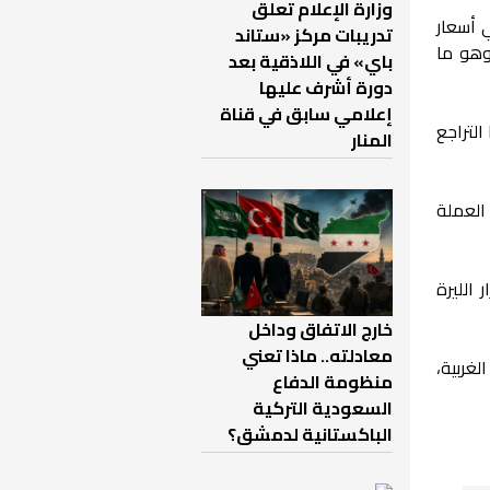
وزارة الإعلام تعلق
 أسعار
تدريبات مركز «ستاند
وهو ما
باي» في اللاذقية بعد
دورة أشرف عليها
إعلامي سابق في قناة
التراجع
المنار
العملة
 الليرة
خارج الاتفاق وداخل
معادلته.. ماذا تعني
لغربية،
منظومة الدفاع
السعودية التركية
الباكستانية لدمشق؟