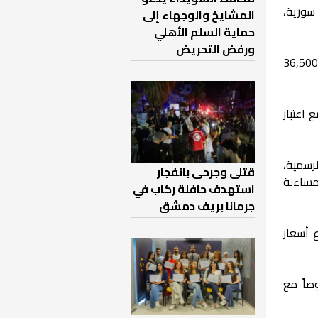
الذهبية، حيث بلغ سعر الليرة الذهبية عيار 21 قيراط 8,200,000 ليرة سورية،
المشايخ والوجهاء إلى
حماية السلم الأهلي
ورفض التحريض
لذهبية سعراً وصل إلى 3,314 دولاراً، ما يعادل محلياً نحو 36,500,000
 اعتبار
رسمية،
قتلى وجرحى بانفجار
لمساءلة
استهدف حافلة ركاب في
جرمانا بريف دمشق
 أسعار
صاً مع