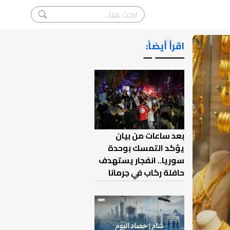
اقرأ أيضاً:
ـــــــ ــ
بعد ساعات من بيان
يؤكد التمسك بوحدة
سوريا.. انفجار يستهدف
حافلة ركاب في جرمانا