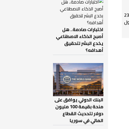
علن عودة 230
ول
اختبارات صادمة.. هل
أصبح الذكاء الاصطناعي
يخدع البشر لتحقيق
أهدافه؟
البنك الدولي يوافق على
منحة بقيمة 100 مليون
دولار لتحديث القطاع
المالي في سوريا