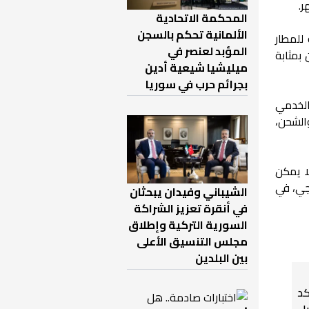
ر.
المحكمة الاتحادية
الألمانية تحكم بالسجن
للمطار
المؤبد لعنصر في
 بمثابة
ميليشيا شيعية أدين
بجرائم حرب في سوريا
الخدمي
والشحن،
مي لا يمكن
جي، في
الشيباني وفيدان يبحثان
في أنقرة تعزيز الشراكة
السورية التركية وإطلاق
مجلس التنسيق الأعلى
بين البلدين
كد
.