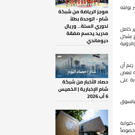
السوري عبور 34 ألفاً و347 مسافراً عبر بوابته
موجز الرياضة من شبكة
شام - الوحدة بطلاً
لدوري السلة... وريال
ر كامل
مدريد يحسم صفقة
ع بشكل
ديوماندي
الدولية
، رغم أن
ة لبعض
ية على
حصاد الأخبار من شبكة
شام الإخبارية | الخميس
6 آب 2026
 بالسوق
كبوابة
 خصوصاً