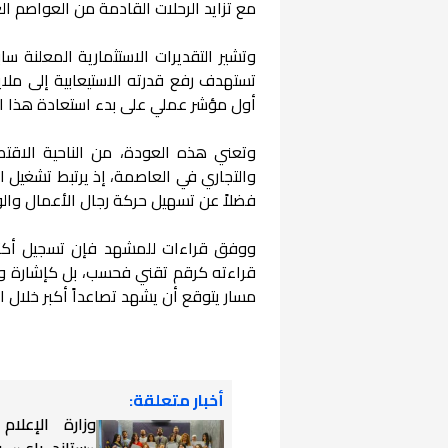
مع تزايد الرحلات القادمة من العواصم ال
وتشير التقديرات الاستثمارية المعلنة س
تستهدف رفع قدرته الاستيعابية إلى ملاي
أول مؤشر عملي على بدء استعادة هذا ال
وتعني هذه العودة، من الناحية الاقتص
والتجاري في العاصمة، إذ يرتبط تشغيل ال
فضلاً عن تسهيل حركة رجال الأعمال والو
قراءته كرقم تقني فحسب، بل كإشارة واض
مسار يتوقع أن يشهد تصاعداً أكبر خلال ا
أخبار متعلقة:
وزارة الإعلام
«ستاند باي» ف