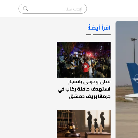
اقرأ أيضاً:
ـــــــ ــ
قتلى وجرحى بانفجار
استهدف حافلة ركاب في
جرمانا بريف دمشق