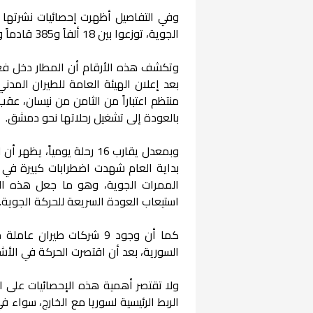
الجوية، توزعوا بين 18 ألفاً و385 قادماً و15 ألفاً و962 مغادراً، عبر 492 رحلة نفذتها 9 شركات طيران عاملة.
وتكشف هذه الأرقام أن المطار دخل فعل
بعد إعلان الهيئة العامة للطيران المدن
منتظم اعتباراً من الثامن من نيسان، عقب 
بالعودة إلى تشغيل رحلاتها نحو دمشق.
وبمعدل يقارب 16 رحلة يوم
بداية العام شهدت اضطرابات كبيرة في 
الممرات الجوية، وهو ما جعل هذه الح
استيعاب العودة السريعة للحركة الجوية.
كما أن وجود 9 شركات طيرا
السورية، بعد أن اقتصرت الحركة في الأش
ولا تقتصر أهمية هذه الإحصائيات على 
الربط الرئيسية لسوريا مع الخارج، سواء ف