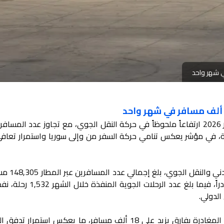
ر أكثر من 1500 رحلة جوية، في مؤشر يعكس تنامي حركة السفر من وإلى سوريا واستمرار تع
وبحسب بيانات الهيئة العامة للطي
الدولي.
وتظهر الأرقام تفوق حركة القدوم على المغادرة بفارق يزيد على 18 ألف مسافر، ما يعكس استمر