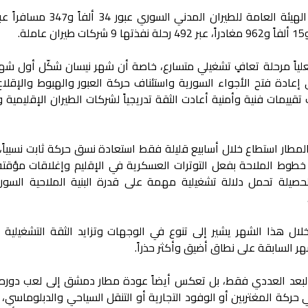
وفي التفاصيل أظهرت إحصائيات نشرتها الهيئة العامة للطيران المدني 
ياً مرحلة تعافٍ تشغيلي متسارع، خاصة أن شهر نيسان شكّل أول شه
ي إعادة فتح الأجواء السورية واستئناف حركة العبور والهبوط والإقلا
تقييمات فنية وأمنية أعادت الثقة تدريجياً لشركات الطيران الإقليمية و
ياً، يظهر أن المطار استطاع خلال أسابيع قليلة فقط استعادة نسق حركة ثابت نسبياً
خطوط الملاحة بفعل التوترات العسكرية في الإقليم وإغلاقات مؤقت
صيلة تحمل دلالة تشغيلية مهمة على قدرة البنية الملاحية السور
ن عاملة خلال هذا الشهر يشير إلى تنوع في الوجهات وتزايد الثقة التشغيلية
هر السابقة على نطاق أضيق وأكثر حذراً.
البعد العددي فقط، بل تعكس أيضاً عودة مطار دمشق إلى لعب دوره 
ي حركة المغتربين أو الوفود التجارية أو التنقل السياحي والدبلوماسي،