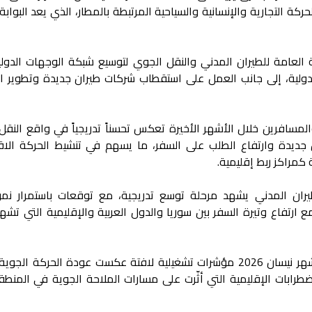
ركة التجارية والإنسانية والسياحية المرتبطة بالمطار، الذي يعد البوابة
العامة للطيران المدني والنقل الجوي لتوسيع شبكة الوجهات الدولي
لدولية، إلى جانب العمل على استقطاب شركات طيران جديدة وتطوير ا
المسافرين خلال الأشهر الأخيرة تعكس تحسناً تدريجياً في واقع النقل
ديدة وارتفاع الطلب على السفر، ما يسهم في تنشيط الحركة الاق
 كمراكز ربط إقليمية.
يران المدني يشهد مرحلة توسع تدريجية، مع توقعات باستمرار نم
رتفاع وتيرة السفر بين سوريا والدول العربية والإقليمية التي تشهد
وكان سجّل مطار دمشق الدولي خلال شهر نيسان 2026 مؤشرات تشغيلية لافتة عكست عودة الحركة الج
طرابات الإقليمية التي أثّرت على مسارات الملاحة الجوية في المنطق