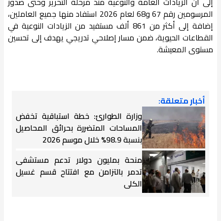
إلى أن الزيادات العامة والنوعية منذ مرحلة التحرير وحتى صدور
المرسومين رقم 67 و68 لعام 2026 استفاد منها جميع العاملين،
إضافة إلى أكثر من 861 ألف مستفيد من الزيادات النوعية في
القطاعات الحيوية، ضمن مسار إصلاحي تدريجي يهدف إلى تحسين
مستوى المعيشة.
أخبار متعلقة:
وزارة الطوارئ: خطة استباقية تخفض
المساحات المتضررة بحرائق المحاصيل
بنسبة 98.9% خلال موسم 2026
منحة بمليون دولار تدعم مستشفى
تدمر بالتزامن مع افتتاح قسم غسيل
الكلى