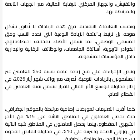
والتفتيش، والجهاز المركزي للرقابة المالية، مع الجهات التابعة
والمرتبطة بها.
وبحسب التعليمات التنفيذية، فإن هذه الزيادات لا تُطبق بشكل
موحد، بل ترتبط بـ"لائحة الزيادة النوعية التي تحدد النسب وفق
المسمى الوظيفي، بما يشمل الأطباء بمختلف اختصاصاتهم،
الكوادر التربوية، أساتذة الجامعات، والوظائف الرقابية والإدارية
داخل المؤسسات المشمولة.
وتنص الإجراءات على منح زيادة عامة بنسبة 50% للعاملين غير
المشمولين بالزيادات النوعية، تُصرف مع رواتب شهر أيار 2026، في
إطار محاولة لتوسيع الأثر المالي للقرار ليشمل بقية العاملين في
القطاع العام.
كما أقرت التعليمات تعويضات إضافية مرتبطة بالموقع الجغرافي،
حيث يحصل العاملون في المناطق النائية على 15% من الأجر
الشهري المقطوع، بينما يحصل العاملون في المناطق شبه النائية
في وزارتي الصحة والتربية على 10%، في محاولة لتقليص الفجوة
بين مراكز المدن والمناطق الطرفية.