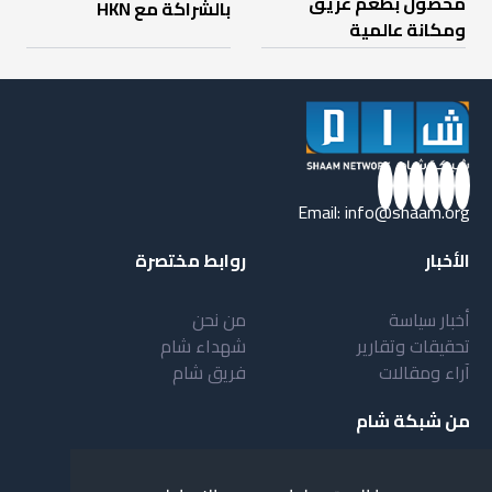
محصول بطعم عريق
بالشراكة مع HKN
ومكانة عالمية
Email:
info@shaam.org
الأخبار
روابط مختصرة
أخبار سياسة
من نحن
تحقيقات وتقارير
شهداء شام
آراء ومقالات
فريق شام
من شبكة شام
أهداف شبكة شام
بنية شبكة شام