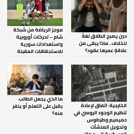
موجز الرياضة من شبكة
حين يصبح الطلاق لغةً
شام – تحركات أوروبية
للخلاف.. ماذا يبقى من
واستعدادات سورية
علاقةٍ عمرها عقود؟
للاستحقاقات المقبلة
ما الذي يجعل الطالب
الخارجية: اتفاق لإعادة
يقبل على التعلم أو ينفر
تنظيم الوجود الروسي في
منه؟
حميميم وطرطوس
وتحويل المنشآت