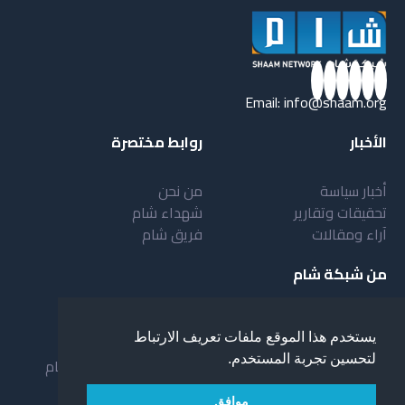
Email:
info@shaam.org
الأخبار
روابط مختصرة
أخبار سياسة
من نحن
تحقيقات وتقارير
شهداء شام
آراء ومقالات
فريق شام
من شبكة شام
أهداف شبكة شام
بنية شبكة شام
يستخدم هذا الموقع ملفات تعريف الارتباط
خدمات شبكة شام
مقدمة عن شبكة شام
لتحسين تجربة المستخدم.
المستفيدون من الشبكة
نظام العمل في شبكة شام
لمحة عن شبكة شبام
موافق