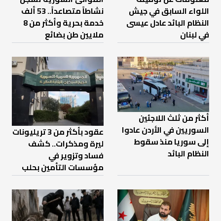
نشاطاً متصاعداً.. 53 ألف
اللواء السابق في جيش
خدمة بحرية وأكثر من 8
النظام البائد عادل عيسى
ملايين طن بضائع
في لبنان
أكثر من ثلث اللاجئين
السوريين في الأردن عادوا
عقود بأكثر من 3 تريليونات
إلى سوريا منذ سقوط
ليرة ومذكرات.. كشف
النظام البائد
فساد وتزوير في
مؤسسات التأمين بحلب