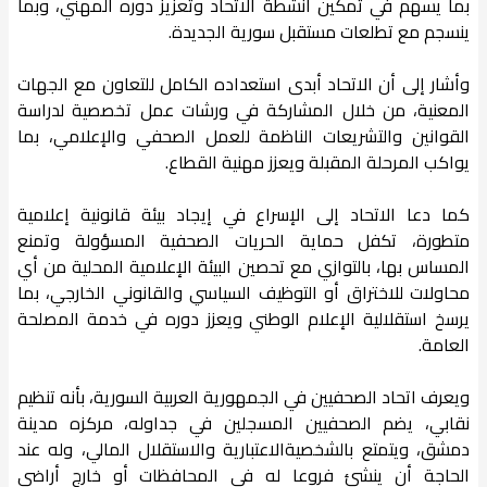
بما يسهم في تمكين أنشطة الاتحاد وتعزيز دوره المهني، وبما
ينسجم مع تطلعات مستقبل سورية الجديدة.
وأشار إلى أن الاتحاد أبدى استعداده الكامل للتعاون مع الجهات
المعنية، من خلال المشاركة في ورشات عمل تخصصية لدراسة
القوانين والتشريعات الناظمة للعمل الصحفي والإعلامي، بما
يواكب المرحلة المقبلة ويعزز مهنية القطاع.
كما دعا الاتحاد إلى الإسراع في إيجاد بيئة قانونية إعلامية
متطورة، تكفل حماية الحريات الصحفية المسؤولة وتمنع
المساس بها، بالتوازي مع تحصين البيئة الإعلامية المحلية من أي
محاولات للاختراق أو التوظيف السياسي والقانوني الخارجي، بما
يرسخ استقلالية الإعلام الوطني ويعزز دوره في خدمة المصلحة
العامة.
ويعرف اتحاد الصحفيين في الجمهورية العربية السورية، بأنه تنظيم
نقابي، يضم الصحفيين المسجلين في جداوله، مركزه مدينة
دمشق، ويتمتع بالشخصيةالاعتبارية والاستقلال المالي، وله عند
الحاجة أن ينشئ فروعا له في المحافظات أو خارج أراضي