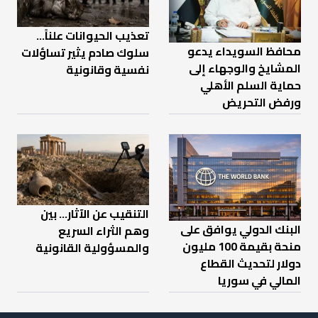
تعذيب الحيوانات علناً…
محافظ السويداء يدعو
سلوك صادم يثير تساؤلات
المشايخ والوجهاء إلى
نفسية وقانونية
حماية السلم الأهلي
ورفض التحريض
التنقيب عن الآثار… بين
البنك الدولي يوافق على
وهم الثراء السريع
منحة بقيمة 100 مليون
والمسؤولية القانونية
دولار لتحديث القطاع
المالي في سوريا