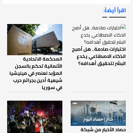
اقرأ أيضاً:
ـــــــ ــ
اختبارات صادمة.. هل أصبح
الذكاء الاصطناعي يخدع
المحكمة الاتحادية
البشر لتحقيق أهدافه؟
الألمانية تحكم بالسجن
المؤبد لعنصر في ميليشيا
شيعية أدين بجرائم حرب
في سوريا
حصاد الأخبار من شبكة