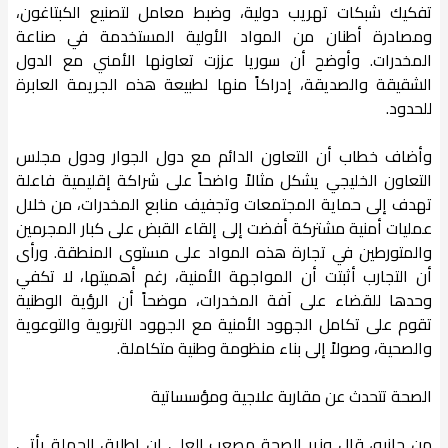
تفكيك شبكات تهريب دولية، وضبط معامل لتصنيع الكبتاغون،
ومصادرة أطنان من المواد الأولية المستخدمة في صناعة
المخدرات. وأوضح أن سوريا عززت تعاونها الأمني مع الدول
الشقيقة والصديقة، إدراكاً منها لطبيعة هذه الجريمة العابرة
للحدود.
وأضاف خطاب أن التعاون الدائم مع دول الجوار ودول مجلس
التعاون الخليجي يشكل مثالاً واضحاً على شراكة إقليمية فاعلة
تهدف إلى حماية المجتمعات وتجفيف منابع المخدرات، من خلال
عمليات أمنية مشتركة أفضت إلى إلقاء القبض على كبار المجرمين
والمتورطين في تجارة هذه المواد على مستوى المنطقة. ورأى
أن التجارب أثبتت أن المواجهة الأمنية، رغم أهميتها، لا تكفي
وحدها للقضاء على آفة المخدرات، موضحاً أن الرؤية الوطنية
تقوم على تكامل الجهود الأمنية مع الجهود التربوية والتوعوية
والصحية، وصولاً إلى بناء منظومة وطنية متكاملة.
الصحة تتحدث عن مقاربة علاجية ومؤسساتية
من جانبه، قال وزير الصحة مصعب العلي إن إطلاق الحملة يأتي