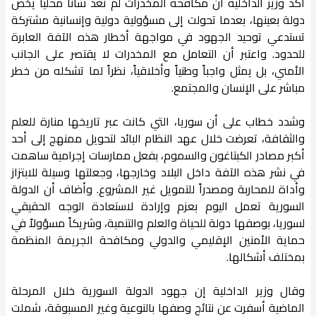
أكد وزير الداخلية أن مكافحة المخدرات لم تعد شأناً محلياً يخص
دولة بعينها، بعدما تحولت إلى مسؤولية دولية وإنسانية مشتركة
تستدعي توحيد الجهود في مواجهة أخطار هذه الآفة العابرة
للحدود. واعتبر أن التعامل مع المخدرات لا يقتصر على الجانب
الأمني، بل يمثل واجباً وطنياً وأخلاقياً، نظراً لما تشكله من خطر
مباشر على الإنسان والمجتمع.
وشدد خطاب على أن سوريا، التي كانت عبر تاريخها منارة للعلم
والثقافة، تعرضت خلال عهد النظام البائد لتحويل ممنهج إلى أحد
أكبر مصادر الكبتاغون والسموم، بفعل ممارسات إجرامية ساهمت
في نشر هذه الآفة داخل البلاد وخارجها، وجعلتها وسيلة للابتزاز
وأداة للمحاربة ومصدراً للتمويل غير المشروع. وأضاف أن الدولة
السورية تعمل اليوم بعزم وإرادة لاستعادة الوجه الحقيقي
لسوريا، بوصفها دولة للحياة والعلم والتنمية، وشريكاً مسؤولاً في
حماية الأمنين الإقليمي والدولي ومكافحة الجريمة المنظمة
بمختلف أشكالها.
وقال وزير الداخلية إن جهود الدولة السورية خلال المرحلة
الماضية أسفرت عن نتائج وصفها بالنوعية وغير المسبوقة، شملت