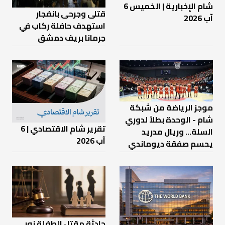
شام الإخبارية | الخميس 6
قتلى وجرحى بانفجار
آب 2026
استهدف حافلة ركاب في
جرمانا بريف دمشق
موجز الرياضة من شبكة
شام - الوحدة بطلاً لدوري
تقرير شام الاقتصادي | 6
السلة... وريال مدريد
آب 2026
يحسم صفقة ديوماندي
حادثة مقتل الطفلة نور