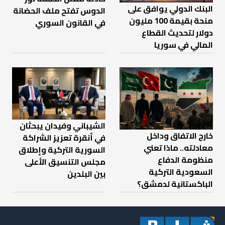
البنك الدولي يوافق على
الدوس تفتح ملف الحضانة
منحة بقيمة 100 مليون
في القانون السوري
دولار لتحديث القطاع
المالي في سوريا
الشيباني وفيدان يبحثان
خارج الاتفاق وداخل
في أنقرة تعزيز الشراكة
معادلته.. ماذا تعني
السورية التركية وإطلاق
منظومة الدفاع
مجلس التنسيق الأعلى
السعودية التركية
بين البلدين
الباكستانية لدمشق؟