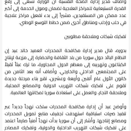
وأضاف مدير إدارة الصحة النفسية أن الوزارة تسعى إلى رفع
القدرة الاستيعابية للمراكز العلاجية لضمان وصول الخدمة إلى أكبر
عدد ممكن من المستفيدين، مشيراً إلى بدء تفعيل مراكز علاجية
في حلب وإدلب ومناطق أخرى ضمن خطط التوسع الوطني.
تفكيك شبكات وملاحقة مطلوبين
بدوره، قال مدير إدارة مكافحة المخدرات العميد خالد عيد إن
النظام البائد حول سوريا من بلد الثقافة والحضارة إلى مزرعة لإنتاج
الكبتاغون وتهريبه إلى معظم الدول المجاورة، ما ترك عبئاً ثقيلاً
على المجتمعين الداخلي والخارجي. وأضاف أنه بعد الثامن من
كانون الأول عام ألفين وأربعة وعشرين، تقرر بناء مرحلة جديدة
تقوم على تفكيك شبكات التهريب الدولية والمصانع المحلية،
وملاحقة التجار، والعمل على استعادة سوريا لمكانتها العالمية.
وأوضح عيد أن إدارة مكافحة المخدرات سلكت نهجاً جديداً عبر
تنفيذ ضربات استباقية استهدفت تجفيف منابع تمويل المخدرات
ومصانع إنتاجها. وأشار إلى أن سوريا بدأت نهجاً أمنياً صارماً اعتمد
على تفكيك شبكات التهريب الداخلية والدولية، وتفكيك المصادر