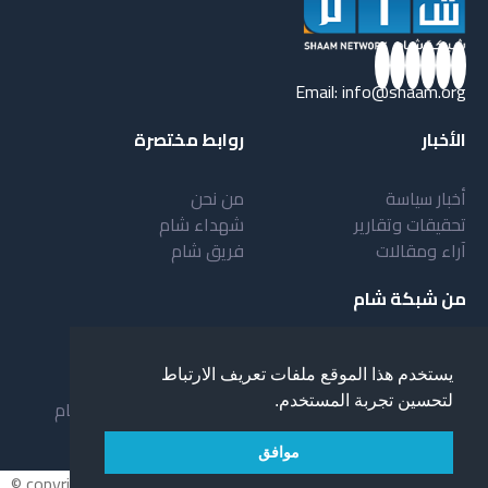
Email:
info@shaam.org
الأخبار
روابط مختصرة
أخبار سياسة
من نحن
تحقيقات وتقارير
شهداء شام
آراء ومقالات
فريق شام
من شبكة شام
أهداف شبكة شام
بنية شبكة شام
يستخدم هذا الموقع ملفات تعريف الارتباط
خدمات شبكة شام
مقدمة عن شبكة شام
لتحسين تجربة المستخدم.
المستفيدون من الشبكة
نظام العمل في شبكة شام
لمحة عن شبكة شبام
موافق
© copyright 2026 All rights reserved.