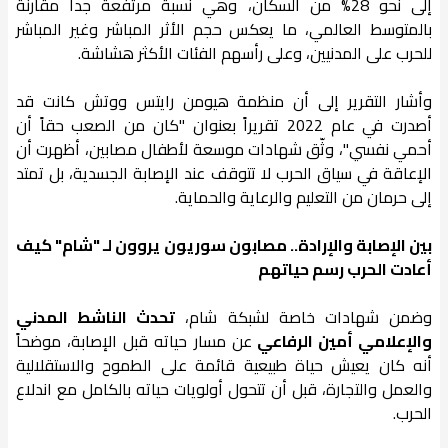
إلى نحو 28% من السكان، وهي نسبة مرتفعة جداً مقارنة
بالمتوسط العالمي، ما يعكس حجم الأثر المباشر وغير المباشر
للحرب على المدنيين، وعلى رأسهم الفئات الأكثر هشاشة.
وأشار التقرير إلى أن منظمة هيومن رايتس ووتش كانت قد
أصدرت في عام 2022 تقريراً بعنوان "كان من الصعب حقاً أن
أحمي نفسي"، وثّق شهادات موسعة لأطفال مصابين، أظهرت أن
الإعاقة في سياق الحرب لا تتوقف عند الإصابة الجسدية، بل تمتد
إلى حرمان من التعليم والرعاية والحماية.
بين الإصابة والإرادة.. مصابون سوريون يروون لـ "شام" كيف
أعادت الحرب رسم حياتهم
وضمن شهادات خاصة لشبكة شام،
تحدث الناشط المدني
والإعلامي أمين الرفاعي
عن مسار حياته قبل الإصابة، موضحاً
أنه كان يعيش حياة طبيعية قائمة على الطموح والاستقلالية
والعمل والتجارة، قبل أن تتحول أولويات حياته بالكامل مع اندلاع
الحرب.