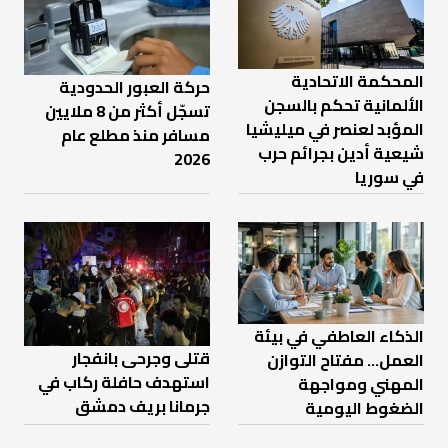
المحكمة الاتحادية
حركة العبور الحدودية
الألمانية تحكم بالسجن
تسجّل أكثر من 8 ملايين
المؤبد لعنصر في ميليشيا
مسافر منذ مطلع عام
شيعية أدين بجرائم حرب
2026
في سوريا
الذكاء العاطفي في بيئة
قتلى وجرحى بانفجار
العمل… مفتاح التوازن
استهدف حافلة ركاب في
المهني ومواجهة
جرمانا بريف دمشق
الضغوط اليومية