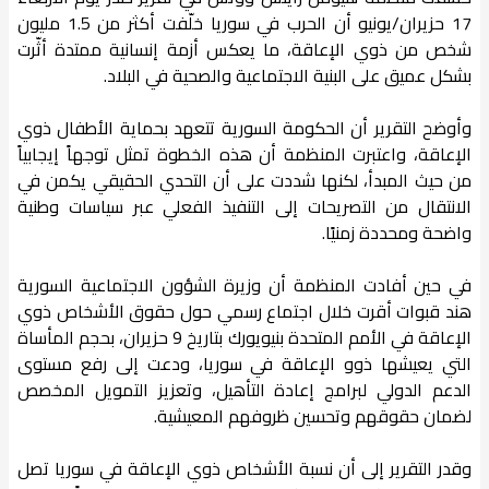
17 حزيران/يونيو أن الحرب في سوريا خلّفت أكثر من 1.5 مليون
شخص من ذوي الإعاقة، ما يعكس أزمة إنسانية ممتدة أثّرت
بشكل عميق على البنية الاجتماعية والصحية في البلاد.
وأوضح التقرير أن الحكومة السورية تتعهد بحماية الأطفال ذوي
الإعاقة، واعتبرت المنظمة أن هذه الخطوة تمثل توجهاً إيجابياً
من حيث المبدأ، لكنها شددت على أن التحدي الحقيقي يكمن في
الانتقال من التصريحات إلى التنفيذ الفعلي عبر سياسات وطنية
واضحة ومحددة زمنيًا.
في حين أفادت المنظمة أن وزيرة الشؤون الاجتماعية السورية
هند قبوات أقرت خلال اجتماع رسمي حول حقوق الأشخاص ذوي
الإعاقة في الأمم المتحدة بنيويورك بتاريخ 9 حزيران، بحجم المأساة
التي يعيشها ذوو الإعاقة في سوريا، ودعت إلى رفع مستوى
الدعم الدولي لبرامج إعادة التأهيل، وتعزيز التمويل المخصص
لضمان حقوقهم وتحسين ظروفهم المعيشية.
وقدر التقرير إلى أن نسبة الأشخاص ذوي الإعاقة في سوريا تصل