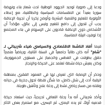
ودعا إلى ضرورة توحيد الجهود الوطنية تحت شعار بناء ونهضة
سوريا بعيداً عن الانقسامات السياسية والطائفية، مع إعطاء
الأولوية للتعليم والتنمية البشرية وأوضح زكريا أن تجربة الإعاقة
يجب أن تتحول إلى دافع للتغيير وليس إلى عائق، مؤكداً أن
الأشخاص ذوي الإعاقة قادرون على الإسهام في بناء المجتمع
إذا توفرت البيئة المناسبة.
فيما
أفاد الناشط الاقتصادي والسياسي ضياء شريباتي لـ
"شام"
أنه كان طالباً جامعياً في السنة الثانية، ورياضياً متميزاً
حقق بطولات في الغطس والجمباز على مستوى الجمهورية،
وكان يعيش حياة نشطة تعتمد على الحركة والإنجاز.
وذكر أن الإصابة التي تعرض لها في العمود الفقري بمنطقة
الرقبة أدت إلى شلل كامل، ما شكّل نقطة تحول جذرية في حياته
ونقله من مسار رياضي نشط إلى رحلة علاج وتأهيل طويلة.
وأكد شريباتي أنه بدأ رحلة التعافي تدريجياً، حيث استعاد حركة
قدميه أولاً، ثم يده اليمنى، ثم اليسرى، مع استمرار بعض الآثار