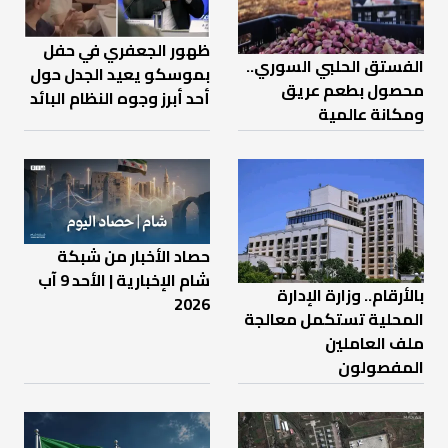
ظهور الجعفري في حفل
الفستق الحلبي السوري..
بموسكو يعيد الجدل حول
محصول بطعم عريق
أحد أبرز وجوه النظام البائد
ومكانة عالمية
حصاد الأخبار من شبكة
شام الإخبارية | الأحد 9 آب
بالأرقام.. وزارة الإدارة
2026
المحلية تستكمل معالجة
ملف العاملين
المفصولون