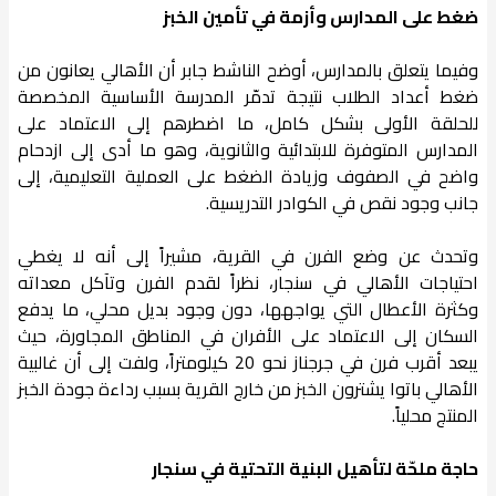
ضغط على المدارس وأزمة في تأمين الخبز
وفيما يتعلق بالمدارس، أوضح الناشط جابر أن الأهالي يعانون من
ضغط أعداد الطلاب نتيجة تدمّر المدرسة الأساسية المخصصة
للحلقة الأولى بشكل كامل، ما اضطرهم إلى الاعتماد على
المدارس المتوفرة للابتدائية والثانوية، وهو ما أدى إلى ازدحام
واضح في الصفوف وزيادة الضغط على العملية التعليمية، إلى
جانب وجود نقص في الكوادر التدريسية.
وتحدث عن وضع الفرن في القرية، مشيراً إلى أنه لا يغطي
احتياجات الأهالي في سنجار، نظراً لقدم الفرن وتآكل معداته
وكثرة الأعطال التي يواجهها، دون وجود بديل محلي، ما يدفع
السكان إلى الاعتماد على الأفران في المناطق المجاورة، حيث
يبعد أقرب فرن في جرجناز نحو 20 كيلومتراً، ولفت إلى أن غالبية
الأهالي باتوا يشترون الخبز من خارج القرية بسبب رداءة جودة الخبز
المنتج محلياً.
حاجة ملحّة لتأهيل البنية التحتية في سنجار