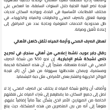
نتيجة تضرر البنية التحتية خلال السنوات السابقة، ما انعكس على
مختلف القطاعات الأساسية في البلدة، ويواجه السكان تحديات
يومية تتعلق بالصرف الصحي والطرقات والمياه والكهرباء، في
ظل محدودية الخدمات المتوفرة وحاجة عدد من المرافق إلى
إعادة تأهيل وصيانة.
تعطل الصرف الصحي وأزمة المياه تثقل كاهل الأهالي
و
قال جابر عويد، ناشط إعلامي من أهالي سنجار، في تصريح
خاص لشبكة شام الإخبارية
، إن نحو 50% من شبكة الصرف
الصحي في البلدة متعطلة، مشيراً إلى أن هذه المشكلة قديمة
ومستمرة، ويمكن ملاحظتها بسهولة من قبل أي زائر، نتيجة
الروائح الكريهة وانتشار بعض الأمراض، مثل حبة الليشمانيا.
وأضاف أن واقع شبكة المياه لا يختلف عن الصرف الصحي، إذ لا
تصل إلى جميع السكان، ما يضطرهم إلى شراء المياه على نفقتهم
الخاصة من الصهاريج، الأمر الذي يشكّل عبئاً مالياً إضافياً عليهم،
منوهاً إلى أنه من بين المتضررين من هذه المشكلة، حيث يبلغ