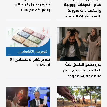
تطوير حقول الرميلان
شام – تحركات أوروبية
بالشراكة مع HKN
واستعدادات سورية
للاستحقاقات المقبلة
تقرير شام الاقتصادي | 9
حين يصبح الطلاق لغةً
آب 2026
للخلاف.. ماذا يبقى من
علاقةٍ عمرها عقود؟