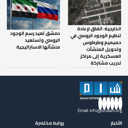
الخارجية: اتفاق لإعادة
دمشق تعيد رسم الوجود
تنظيم الوجود الروسي في
الروسي وتستعيد
حميميم وطرطوس
منشآتها الاستراتيجية
وتحويل المنشآت
العسكرية إلى مراكز
تدريب مشتركة
Email:
info@shaam.org
الأخبار
روابط مختصرة