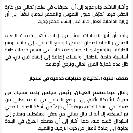
وأشار الناشط جابر عويد إلى أن الطرقات في سنجار تعاني من كثرة
الحفر، فيما تعرّض مبنى النفوس والمخفر للدمار، لافتاً إلى أن
وزارة الداخلية تعمل حالياً على إنشاء مخفر جديد.
وأكد أن أبرز الاحتياجات تتمثل في إعادة تأهيل خدمات الصرف
الصحي والمياه لضمان تحسين الواقع الخدمي، إلى جانب ترميم
الطرقات وتزفيتها، وبناء مستوصف قادر على تقديم خدمات طبية
أساسية، خاصة للأطفال والنساء، إضافة إلى إنشاء فرن ثانٍ، في
ظل عدم كفاية الفرن الحالي وتردي أوضاعه.
ضعف البنية التحتية واحتياجات خدمية في سنجار
و
قال عبدالمنعم الغيلان، رئيس مجلس بلدة سنجار، في
حديث لشبكة شام
، إن الوضع الخدمي في البلدة يعاني من
ضعف في البنية التحتية، موضحاً أن جزءاً من شبكة الصرف الصحي
تم تسليكه، إلا أنه لا يزال يعاني من بعض المشكلات ويحتاج إلى
استبدال قسم منه، كما أشار إلى أن معظم الطرق في البلدة
بحاجة إلى إعادة تأهيل من حيث التزفيت والتعبيد.