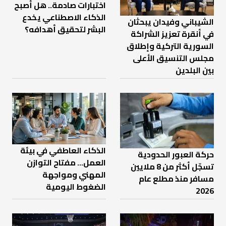
اختبارات صادمة.. هل أصبح
الذكاء الاصطناعي يخدع
الشيباني وفيدان يبحثان
البشر لتحقيق أهدافه؟
في أنقرة تعزيز الشراكة
السورية التركية وإطلاق
مجلس التنسيق الأعلى
بين البلدين
الذكاء العاطفي في بيئة
حركة العبور الحدودية
العمل… مفتاح التوازن
تسجّل أكثر من 8 ملايين
المهني ومواجهة
مسافر منذ مطلع عام
الضغوط اليومية
2026