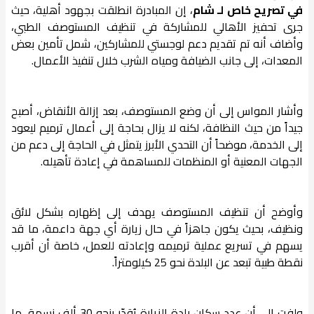
في تصريح خاص لـ شام
، إن المبادرة انطلقت بجهود أهلية، حيث
جرى تحفيز الأهالي للمشاركة في تنظيف المستوصف الطبي،
وأضاف أنه تم تقديم دعم لوجستي للمشاركين، شمل تأمين بعض
المعدات، إلى جانب الضيافة ومياه الشرب خلال تنفيذ الأعمال.
وأشار المواس إلى أن وضع المستوصف، بعد إزالة الأنقاض، أصبح
جيداً من حيث النظافة، لكنه لا يزال بحاجة إلى أعمال ترميم ليعود
إلى الخدمة، موضحاً أن التحدي الأبرز يتمثل في الحاجة إلى دعم من
الجهات المعنية أو المنظمات للمساهمة في إعادة تأهيله.
وأوضح أن تنظيف المستوصف يهدف إلى إظهاره بشكل لائق
ونظيف، بحيث يكون جاهزاً في حال زيارة أي جهة داعمة، ما قد
يسهم في تسريع عملية ترميمه وإعادته للعمل، خاصة أن أقرب
نقطة طبية تبعد عن البلدة نحو 25 كيلومتراً.
ولفت إلى أن عدد سكان بلدة الزيارة يُقدّر بنحو 30 ألف نسمة، ما