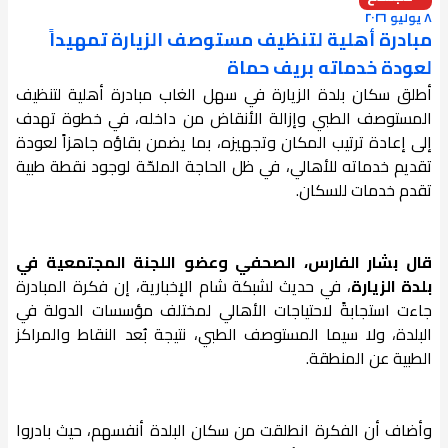
٨ يوليو ٢٠٢٦
مبادرة أهلية لتنظيف مستوصف الزيارة تمهيداً
لعودة خدماته بريف حماة
أطلق سكان بلدة الزيارة في سهل الغاب مبادرة أهلية لتنظيف
المستوصف الطبي وإزالة الأنقاض من داخله، في خطوة تهدف
إلى إعادة ترتيب المكان وتجهيزه، بما يضمن بقاؤه جاهزاً لعودة
تقديم خدماته للأهالي، في ظل الحاجة الملحّة لوجود نقطة طبية
تقدم خدمات للسكان.
قال بشار الفارس، الصحفي وعضو اللجنة المجتمعية في
بلدة الزيارة
، في حديث لشبكة شام الإخبارية، إن فكرة المبادرة
جاءت استجابةً لاحتياجات الأهالي لمختلف مؤسسات الدولة في
البلدة، ولا سيما المستوصف الطبي، نتيجة بُعد النقاط والمراكز
الطبية عن المنطقة.
وأضاف أن الفكرة انطلقت من سكان البلدة أنفسهم، حيث بادروا