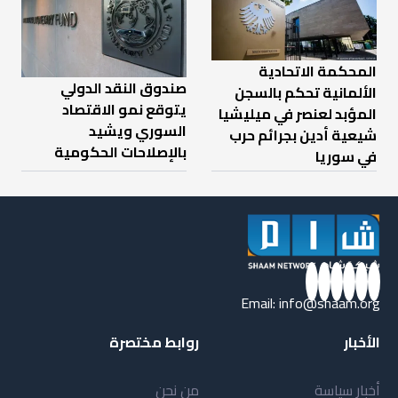
المحكمة الاتحادية
صندوق النقد الدولي
الألمانية تحكم بالسجن
يتوقع نمو الاقتصاد
المؤبد لعنصر في ميليشيا
السوري ويشيد
شيعية أدين بجرائم حرب
بالإصلاحات الحكومية
في سوريا
Email:
info@shaam.org
الأخبار
روابط مختصرة
أخبار سياسة
من نحن