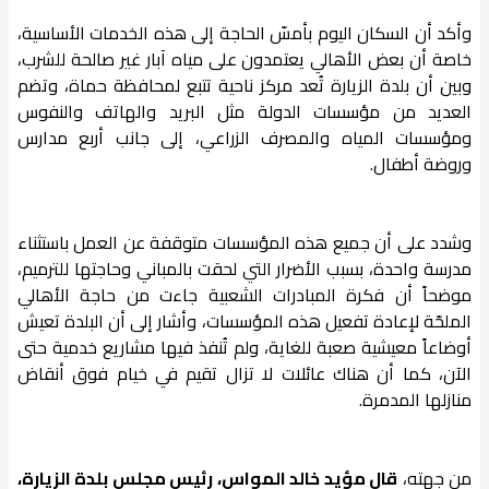
وأكد أن السكان اليوم بأمسّ الحاجة إلى هذه الخدمات الأساسية،
خاصة أن بعض الأهالي يعتمدون على مياه آبار غير صالحة للشرب،
وبين أن بلدة الزيارة تُعد مركز ناحية تتبع لمحافظة حماة، وتضم
العديد من مؤسسات الدولة مثل البريد والهاتف والنفوس
ومؤسسات المياه والمصرف الزراعي، إلى جانب أربع مدارس
وروضة أطفال.
وشدد على أن جميع هذه المؤسسات متوقفة عن العمل باستثناء
مدرسة واحدة، بسبب الأضرار التي لحقت بالمباني وحاجتها للترميم،
موضحاً أن فكرة المبادرات الشعبية جاءت من حاجة الأهالي
الملحّة لإعادة تفعيل هذه المؤسسات، وأشار إلى أن البلدة تعيش
أوضاعاً معيشية صعبة للغاية، ولم تُنفذ فيها مشاريع خدمية حتى
الآن، كما أن هناك عائلات لا تزال تقيم في خيام فوق أنقاض
منازلها المدمرة.
من جهته،
قال مؤيد خالد المواس، رئيس مجلس بلدة الزيارة،